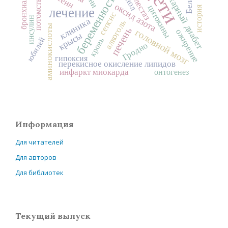
дети
сахарный диабет
холестаз
беременность
потомство
оксид азота
цитокины
история
лечение
сепсис
инсулин
клиника
алкоголь
аминокислоты
печень
головной мозг
ожирение
крысы
юбилей
кровь
Гродно
гипоксия
перекисное окисление липидов
инфаркт миокарда
онтогенез
Информация
Для читателей
Для авторов
Для библиотек
Текущий выпуск