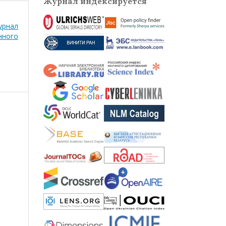
Журнал индексируется
рнал
нного