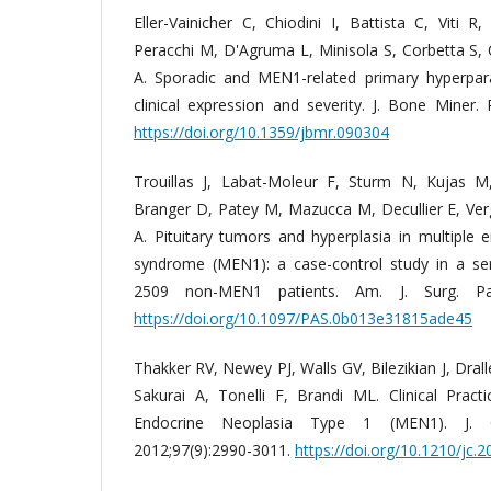
Eller-Vainicher C, Chiodini I, Battista C, Viti 
Peracchi M, D'Agruma L, Minisola S, Corbetta S, C
A. Sporadic and MEN1-related primary hyperparat
clinical expression and severity. J. Bone Miner.
https://doi.org/10.1359/jbmr.090304
Trouillas J, Labat-Moleur F, Sturm N, Kujas M
Branger D, Patey M, Mazucca M, Decullier E, Ver
A. Pituitary tumors and hyperplasia in multiple 
syndrome (MEN1): a case-control study in a ser
2509 non-MEN1 patients. Am. J. Surg. Path
https://doi.org/10.1097/PAS.0b013e31815ade45
Thakker RV, Newey PJ, Walls GV, Bilezikian J, Dral
Sakurai A, Tonelli F, Brandi ML. Clinical Practi
Endocrine Neoplasia Type 1 (MEN1). J. Cl
2012;97(9):2990-3011.
https://doi.org/10.1210/jc.