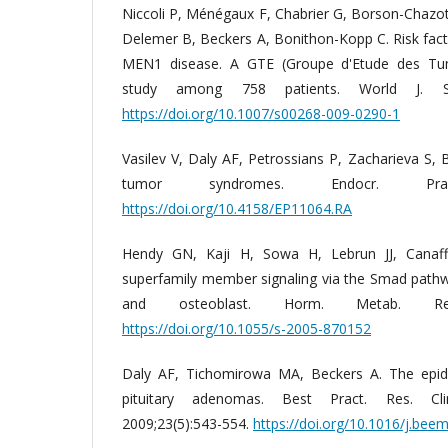
Niccoli Р, Ménégaux F, Chabrier G, Borson-Chazot
Delemer B, Beckers A, Bonithon-Kopp C. Risk fact
MEN1 disease. A GTE (Groupe d'Etude des Tum
study among 758 patients. World J. Surg
https://doi.org/10.1007/s00268-009-0290-1
Vasilev V, Daly AF, Petrossians P, Zacharieva S, B
tumor syndromes. Endocr. Pract. 
https://doi.org/10.4158/EP11064.RA
Hendy GN, Kaji H, Sowa H, Lebrun JJ, Canaf
superfamily member signaling via the Smad pathwa
and osteoblast. Horm. Metab. Res. 
https://doi.org/10.1055/s-2005-870152
Daly AF, Tichomirowa MA, Beckers A. The epid
pituitary adenomas. Best Pract. Res. Clin
2009;23(5):543-554.
https://doi.org/10.1016/j.bee