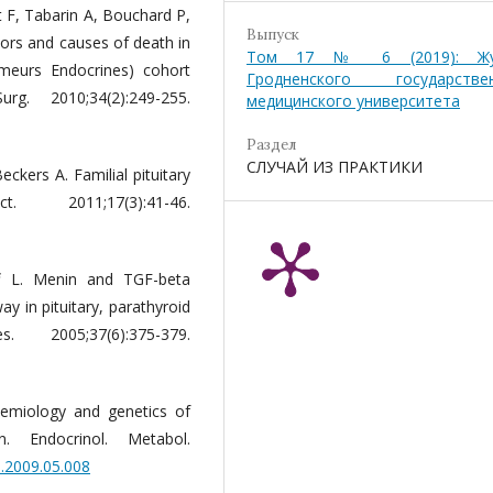
 F, Tabarin A, Bouchard P,
Выпуск
ors and causes of death in
Том 17 № 6 (2019): Жу
eurs Endocrines) cohort
Гродненского государстве
. 2010;34(2):249-255.
медицинского университета
Раздел
СЛУЧАЙ ИЗ ПРАКТИКИ
eckers A. Familial pituitary
2011;17(3):41-46.
f L. Menin and TGF-beta
y in pituitary, parathyroid
2005;37(6):375-379.
emiology and genetics of
. Endocrinol. Metabol.
m.2009.05.008