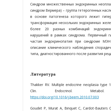
Синдром множественных эндокринных неоплаз
синдром Вермера) – группа гетерогенных насл
в основе патогенеза которого лежит гипе
трансформация нескольких эндокринных желе
более 20 разных комбинаций эндокрин
нарушений в рамках синдрома. Первичный г
частая эндокринопатия при синдроме МЭН
описание клинического наблюдения споради
типа, диагностированного после развития рец
Литература
Thakker RV. Multiple endocrine neoplasia type 1
Clin. Endocrinol. Metabol. 201
https://doi.org/10.1016/j.beem.2010.07.003
Goudet P, Murat A, Binquet C, Cardot-Bauters C