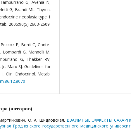
, Tamburrano G, Avenia N,
letti G, Brandi ML. Thymic
 endocrine neoplasia type 1
Metab. 2005;90(5):2603-2609.
k-Peccoz P, Bordi C, Conte-
CJ, Lombardi G, Mannelli M,
mburrano G, Thakker RV,
r, Marx SJ. Guidelines for
J. Clin. Endocrinol. Metab.
cem.86.12.8070
ра (авторов)
. Мартинкевич, О. А. Шидловская,
ВЗАИМНЫЕ ЭФФЕКТЫ САХАРН
урнал Гродненского государственного медицинского университ