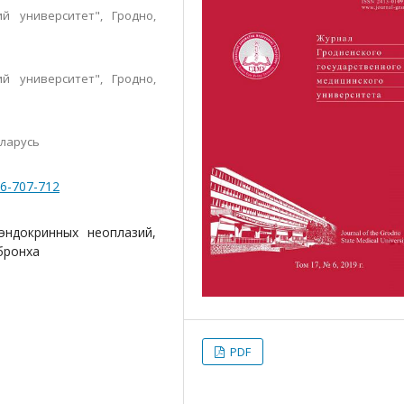
й университет", Гродно,
й университет", Гродно,
еларусь
-6-707-712
эндокринных неоплазий,
бронха
PDF