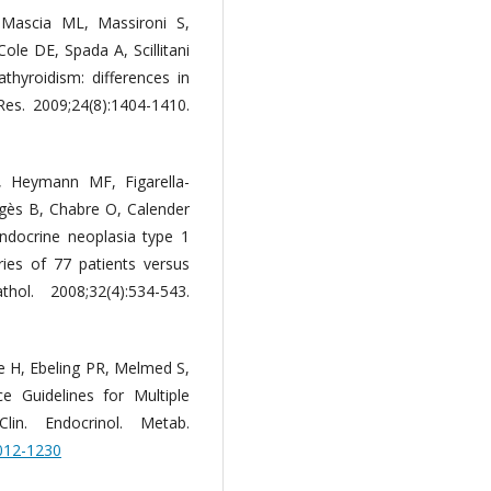
R, Mascia ML, Massironi S,
ole DE, Spada A, Scillitani
hyroidism: differences in
 Res. 2009;24(8):1404-1410.
, Heymann MF, Figarella-
gès B, Chabre O, Calender
endocrine neoplasia type 1
ies of 77 patients versus
ol. 2008;32(4):534-543.
le H, Ebeling PR, Melmed S,
ce Guidelines for Multiple
in. Endocrinol. Metab.
2012-1230