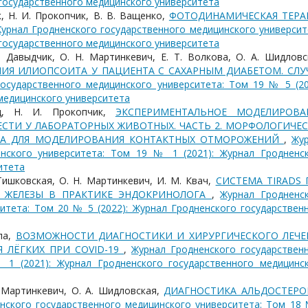
 государственного медицинского университета
к, Н. И. Прокопчик, В. В. Ващенко,
ФОТОДИНАМИЧЕСКАЯ ТЕРА
урнал Гродненского государственного медицинского университ
 государственного медицинского университета
. Давыдчик, О. Н. Мартинкевич, Е. Т. Волкова, О. А. Шидловс
ИЯ ИЛИОПСОИТА У ПАЦИЕНТА С САХАРНЫМ ДИАБЕТОМ. СЛУ
осударственного медицинского университета: Том 19 № 5 (20
медицинского университета
д, Н. И. Прокопчик,
ЭКСПЕРИМЕНТАЛЬНОЕ МОДЕЛИРОВА
СТИ У ЛАБОРАТОРНЫХ ЖИВОТНЫХ. ЧАСТЬ 2. МОРФОЛОГИЧЕС
ВА ДЛЯ МОДЕЛИРОВАНИЯ КОНТАКТНЫХ ОТМОРОЖЕНИЙ
,
Жу
инского университета: Том 19 № 1 (2021): Журнал Гродненс
итета
 Тишковская, О. Н. Мартинкевич, И. М. Квач,
СИСТЕМА TIRADS 
 ЖЕЛЕЗЫ В ПРАКТИКЕ ЭНДОКРИНОЛОГА
,
Журнал Гродненс
итета: Том 20 № 5 (2022): Журнал Гродненского государствен
опа,
ВОЗМОЖНОСТИ ДИАГНОСТИКИ И ХИРУРГИЧЕСКОГО ЛЕЧЕ
 ЛЁГКИХ ПРИ COVID-19
,
Журнал Гродненского государствен
 1 (2021): Журнал Гродненского государственного медицинс
. Мартинкевич, О. А. Шидловская,
ДИАГНОСТИКА АЛЬДОСТЕРО
нского государственного медицинского университета: Том 18