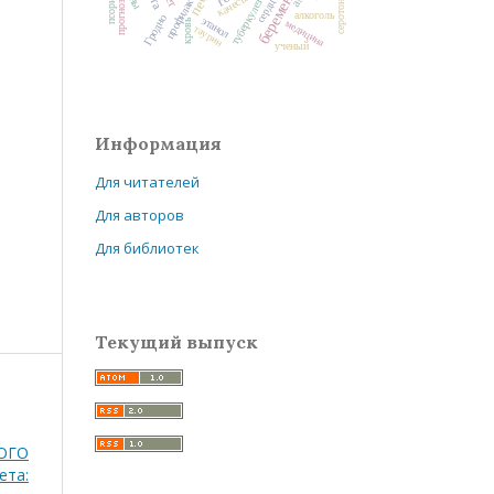
беременность
профилактика
серотонин
псориаз
сердце
туберкулез
прогноз
алкоголь
Гродно
этанол
медицина
кровь
таурин
ученый
Информация
Для читателей
Для авторов
Для библиотек
Текущий выпуск
ОГО
ета: