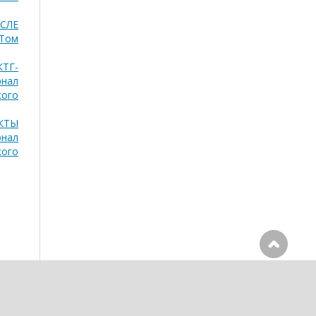
СЛЕ
 Том
ТГ-
рнал
кого
КТЫ
рнал
кого