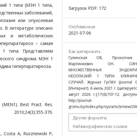
ий 1 типа (МЭН 1 типа,
Загрузок PDF: 172
едственных заболеваний,
рплазия или опухолевая
Опубликован
з. В литературе описано
2021-07-06
ных и метаболических
иперпаратиреоз – самая
 1 типа. Представляем
Как цитировать
Гулинская ОВ, Прокопчик
ческого синдрома МЭН 1
Мартинкевич ОН. СИН
идива гиперпаратиреоза.
МНОЖЕСТВЕННЫХ ЭНДОКРИ
НЕОПЛАЗИЙ 1 ТИПА: КЛИНИЧ
СЛУЧАЙ. Журнал ГрГМУ (Journal G
[Интернет]. 6 июль 2021 г. [цитируетс
август 2026 г.];17(6):707-12. доступ
http://journal-
 (MEN1). Best Pract. Res.
grsmu.by/index.php/ojs/article/view/26
0;24(3):355-370.
Другие форматы
библиографических ссылок
, Costa А, Ruszniewski Р,