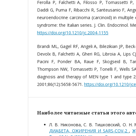
Ferolla P, Falchetti A, Filosso P, Tomassetti P
Daddi G, Puma F, Ribacchi R, Santeusanio F, Ange
neuroendocrine carcinoma (carcinoid) in multiple
syndrome: the Italian series. J. Clin. Endocrinol. 
https://doi.org/10.1210/jc.2004-1155
Brandi ML, Gagel RF, Angeli A, Bilezikian JP, Bec
Devolx B, Falchetti A, Gheri RG, Libroia A, Lips 
Pacini F, Ponder BA, Raue F, Skogseid B, Ta
Thompson NW, Tomassetti P, Tonelli F, Wells SA J
diagnosis and therapy of MEN type 1 and type 2. 
2001;86(12):5658-5671.
https://doi.org/10.1210/j
Наиболее читаемые статьи этого авто
Л. В. Никонова, С. В. Тишковский, О. Н
ДИАБЕТА, ОЖИРЕНИЯ И SARS-COV-2
,
Ж