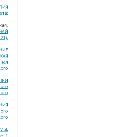
ПИЯ
ета:
кая,
ЧАЙ
21):
НИЕ
КАЯ
рнал
кого
ПРИ
кого
ного
НИЯ
ного
кого
МЫ.
 № 1