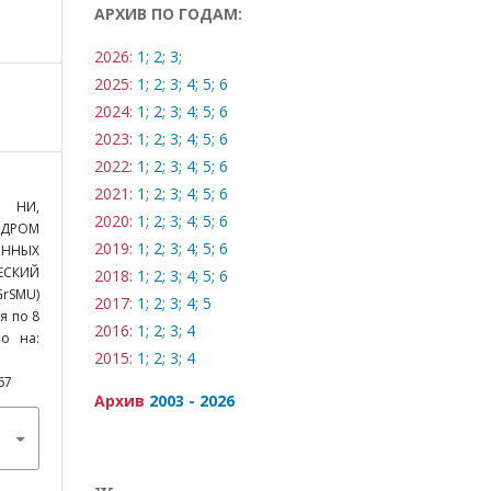
АРХИВ ПО ГОДАМ:
2026:
1;
2;
3;
2025:
1;
2;
3;
4;
5;
6
2024:
1;
2;
3;
4;
5;
6
2023:
1;
2;
3;
4;
5;
6
2022:
1;
2;
3;
4;
5;
6
2021:
1;
2;
3;
4;
5;
6
 НИ,
2020:
1;
2;
3;
4;
5;
6
ДРОМ
2019:
1;
2;
3;
4;
5;
6
ННЫХ
ЕСКИЙ
2018:
1;
2;
3;
4;
5;
6
rSMU)
2017:
1;
2;
3;
4;
5
я по 8
2016:
1;
2;
3;
4
но на:
2015:
1;
2;
3;
4
67
Архив
2003 - 2026