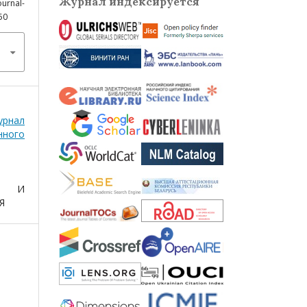
Журнал индексируется
ournal-
50
рнал
нного
Ы И
Я