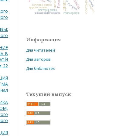
печень
ученый
Гродно
COVID-19
Беларусь
псориаз
качество жизни
цирроз печени
факторы риска
кого
рассеянный склероз
гемосорбция
ного
ЗЫ:
кого
Информация
НИЕ
Для читателей
А В
Для авторов
НОЙ
м 22
Для библиотек
ЦИЯ
ТМА
рнал
Текущий выпуск
ИКА
ОМ,
кого
ного
ЦИЯ