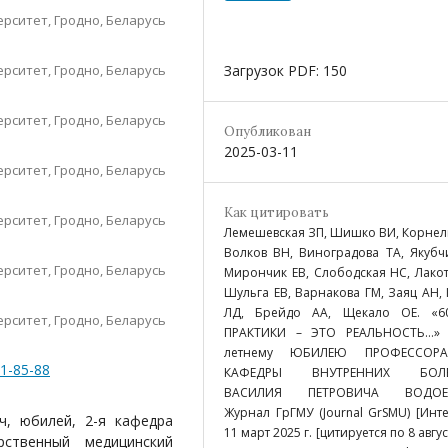
рситет, Гродно, Беларусь
Загрузок PDF: 150
рситет, Гродно, Беларусь
рситет, Гродно, Беларусь
Опубликован
2025-03-11
рситет, Гродно, Беларусь
Как цитировать
рситет, Гродно, Беларусь
Лемешевская ЗП, Шишко ВИ, Корнел
Волков ВН, Виноградова ТА, Якубч
рситет, Гродно, Беларусь
Мирончик ЕВ, Слободская НС, Лакот
Шульга ЕВ, Варнакова ГМ, Заяц АН,
ЛД, Брейдо АА, Щекало ОЕ. «6
рситет, Гродно, Беларусь
ПРАКТИКИ – ЭТО РЕАЛЬНОСТЬ…» 
летнему ЮБИЛЕЮ ПРОФЕССОР
-1-85-88
КАФЕДРЫ ВНУТРЕННИХ БОЛЕ
ВАСИЛИЯ ПЕТРОВИЧА ВОДОЕВ
Журнал ГрГМУ (Journal GrSMU) [Инте
ч, юбилей, 2-я кафедра
11 март 2025 г. [цитируется по 8 авгу
рственный медицинский