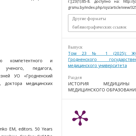
г.];23(1):85-8. доступно на: http://j
grsmu.by/index.php/ojs/article/view/32
Другие форматы
библиографических ссылок
Выпуск
Том 23 № 1 (2025): Жу
Гродненского государстве
ею компетентного и
медицинского университета
, ученого, педагога,
езней УО «Гродненский
Раздел
», доктора медицинских
ИСТОРИЯ МЕДИЦИН
МЕДИЦИНСКОГО ОБРАЗОВАНИ
henko EM, editors. 50 Years