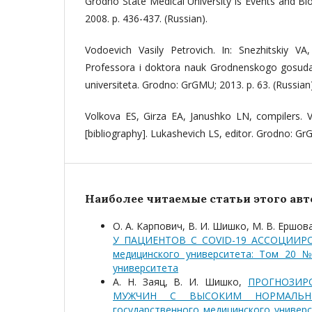
Grodno State Medical University is Events and B
2008. p. 436-437. (Russian).
Vodoevich Vasily Petrovich. In: Snezhitskiy VA
Professora i doktora nauk Grodnenskogo gosud
universiteta. Grodno: GrGMU; 2013. p. 63. (Russian)
Volkova ES, Girza EA, Janushko LN, compilers. V
[bibliography]. Lukashevich LS, editor. Grodno: Gr
Наиболее читаемые статьи этого авто
О. А. Карпович, В. И. Шишко, М. В. Ершов
У ПАЦИЕНТОВ С COVID-19 АССОЦИИ
медицинского университета: Том 20 №
университета
А. Н. Заяц, В. И. Шишко,
ПРОГНОЗИР
МУЖЧИН С ВЫСОКИМ НОРМАЛЬ
государственного медицинского универс