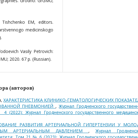
iographies. Grodno: GrGMU;
, Tishchenko EM, editors.
arstvennogo medicinskogo
.
odoevich Vasily Petrovich:
GMU; 2020. 67 p. (Russian).
ра (авторов)
а,
ХАРАКТЕРИСТИКА КЛИНИКО-ГЕМАТОЛОГИЧЕСКИХ ПОКАЗАТЕ
РОВАННОЙ ПНЕВМОНИЕЙ
,
Журнал Гродненского государствен
 4 (2022): Журнал Гродненского государственного медицинс
ОВАНИЕ РАЗВИТИЯ АРТЕРИАЛЬНОЙ ГИПЕРТЕНЗИИ У МОЛО
НЫМ АРТЕРИАЛЬНЫМ ДАВЛЕНИЕМ
,
Журнал Гродненс
итета: Том 21 № 6 (2023): Журнал Гродненского государствен