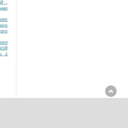
НИЙ
,
рнал
РИЮ
ного
кого
ВКИ
ВОЙ
 № 2