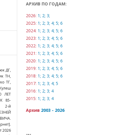
АРХИВ ПО ГОДАМ:
2026:
1;
2;
3;
2025:
1;
2;
3;
4;
5;
6
2024:
1;
2;
3;
4;
5;
6
2023:
1;
2;
3;
4;
5;
6
2022:
1;
2;
3;
4;
5;
6
2021:
1;
2;
3;
4;
5;
6
2020:
1;
2;
3;
4;
5;
6
2019:
1;
2;
3;
4;
5;
6
юк ДГ,
2018:
1;
2;
3;
4;
5;
6
ик ТН,
ко ТГ,
2017:
1;
2;
3;
4;
5
 Кулеш
2016:
1;
2;
3;
4
0 ЛЕТ
2015:
1;
2;
3;
4
К 85-
А 2-й
Архив
2003 - 2026
ЗНЕЙ
ИЧА.
рнет].
ст 2026