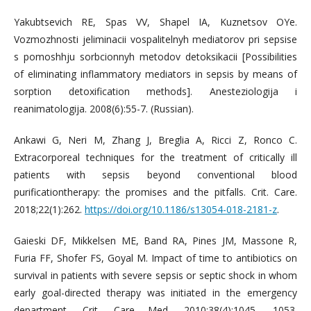
Yakubtsevich RE, Spas VV, Shapel IA, Kuznetsov OYe.
Vozmozhnosti jeliminacii vospalitelnyh mediatorov pri sepsise
s pomoshhju sorbcionnyh metodov detoksikacii [Possibilities
of eliminating inflammatory mediators in sepsis by means of
sorption detoxification methods]. Anesteziologija i
reanimatologija. 2008(6):55-7. (Russian).
Ankawi G, Neri M, Zhang J, Breglia A, Ricci Z, Ronco C.
Extracorporeal techniques for the treatment of critically ill
patients with sepsis beyond conventional blood
purificationtherapy: the promises and the pitfalls. Crit. Care.
2018;22(1):262.
https://doi.org/10.1186/s13054-018-2181-z
.
Gaieski DF, Mikkelsen ME, Band RA, Pines JM, Massone R,
Furia FF, Shofer FS, Goyal M. Impact of time to antibiotics on
survival in patients with severe sepsis or septic shock in whom
early goal-directed therapy was initiated in the emergency
department. Crit. Care Med. 2010;38(4):1045- 1053.