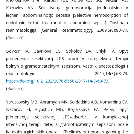
Khoroshilov SYe, Karpun NA, Polovnikov SG, Nikulin AV,
Kuzovlev AN. Selektivnaja gemosorbcija jendotoksina v
lechenii abdominalnogo sepsisa [Selective hemosorption of
endotoxin in the treatment of abdominal sepsis]. Obshhaja
reanimatologija [General Reanimatology]. 2009;5(6):83-87.
(Russian).
Bovkun IV, Gаvrilovа EG, Sokolov DV, Shlyk IV. Opyt
primenenija selektivnoj LPS-sorbcii v kompleksnoj terapii
bolnyh s gramotricatelnym sepsisom. Vestnik anesteziologii i
reanimatologii. 2017;14(3):68-73.
https://doi.org/10.21292/2078-5658-2017-14-3-68-73
.
(Russian).
Yarustovsky МB, Abramyan MV, Soldatkina AO, Komardina EV,
Nazarov EI, Plyushch MG, Rogalskaya EA. Pervyj opyt
primenenija selektivnoj LPS-adsorbcii v kompleksnoj
intensivnoj terapii detej s gramotricatelnym sepsisom posle
kardiohirurgicheskih operacij [Preliminary report regarding the