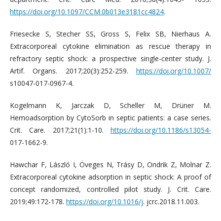
https://doi.org/10.1097/CCM.0b013e3181cc4824
.
Friesecke S, Stecher SS, Gross S, Felix SB, Nierhaus А.
Extracorporeal cytokine elimination as rescue therapy in
refractory septic shock: a prospective single-center study. J.
Artif. Organs. 2017;20(3):252-259.
https://doi.org/10.1007/
s10047-017-0967-4.
Kogelmann K, Jarczak D, Scheller M, Drüner M.
Hemoadsorption by CytoSorb in septic patients: a case series.
Crit. Care. 2017;21(1):1-10.
https://doi.org/10.1186/s13054-
017-1662-9.
Hawchar F, László I, Öveges N, Trásy D, Ondrik Z, Molnar Z.
Extracorporeal cytokine adsorption in septic shock: A proof of
concept randomized, controlled pilot study. J. Crit. Care.
2019;49:172-178.
https://doi.org/10.1016/j
. jcrc.2018.11.003.