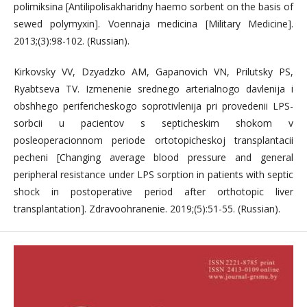
polimiksina [Antilipolisakharidny haemo sorbent on the basis of
sewed polymyxin]. Voennaja medicina [Military Medicine].
2013;(3):98-102. (Russian).
Kirkovsky VV, Dzyadzko AM, Gapanovich VN, Prilutsky PS,
Ryabtseva TV. Izmenenie srednego arterialnogo davlenija i
obshhego perifericheskogo soprotivlenija pri provedenii LPS-
sorbcii u pacientov s septicheskim shokom v
posleoperacionnom periode ortotopicheskoj transplantacii
pecheni [Changing average blood pressure and general
peripheral resistance under LPS sorption in patients with septic
shock in postoperative period after orthotopic liver
transplantation]. Zdravoohranenie. 2019;(5):51-55. (Russian).