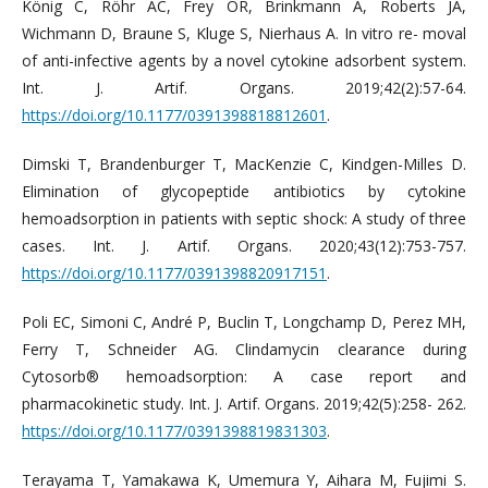
König C, Röhr AC, Frey OR, Brinkmann A, Roberts JA,
Wichmann D, Braune S, Kluge S, Nierhaus A. In vitro re- moval
of anti-infective agents by a novel cytokine adsorbent system.
Int. J. Artif. Organs. 2019;42(2):57-64.
https://doi.org/10.1177/0391398818812601
.
Dimski T, Brandenburger T, MacKenzie C, Kindgen-Milles D.
Elimination of glycopeptide antibiotics by cytokine
hemoadsorption in patients with septic shock: A study of three
cases. Int. J. Artif. Organs. 2020;43(12):753-757.
https://doi.org/10.1177/0391398820917151
.
Poli EC, Simoni C, André P, Buclin T, Longchamp D, Perez MH,
Ferry T, Schneider AG. Clindamycin clearance during
Cytosorb® hemoadsorption: A case report and
pharmacokinetic study. Int. J. Artif. Organs. 2019;42(5):258- 262.
https://doi.org/10.1177/0391398819831303
.
Terayama T, Yamakawa K, Umemura Y, Aihara M, Fujimi S.