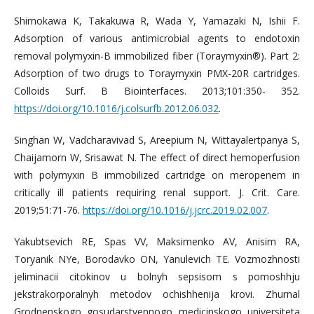
Shimokawa K, Takakuwa R, Wada Y, Yamazaki N, Ishii F.
Adsorption of various antimicrobial agents to endotoxin
removal polymyxin-B immobilized fiber (Toraymyxin®). Part 2:
Adsorption of two drugs to Toraymyxin PMX-20R cartridges.
Colloids Surf. B Biointerfaces. 2013;101:350- 352.
https://doi.org/10.1016/j.colsurfb.2012.06.032
.
Singhan W, Vadcharavivad S, Areepium N, Wittayalertpanya S,
Chaijamorn W, Srisawat N. The effect of direct hemoperfusion
with polymyxin B immobilized cartridge on meropenem in
critically ill patients requiring renal support. J. Crit. Care.
2019;51:71-76.
https://doi.org/10.1016/j.jcrc.2019.02.007
.
Yakubtsevich RE, Spas VV, Maksimenko AV, Anisim RA,
Toryanik NYe, Borodavko ON, Yanulevich TE. Vozmozhnosti
jeliminacii citokinov u bolnyh sepsisom s pomoshhju
jekstrakorporalnyh metodov ochishhenija krovi. Zhurnal
Grodnenskogo gosudarstvennogo medicinskogo universiteta