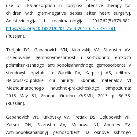
use of LPS-adsorption in complex intensive therapy for
children with gram-negative sepsis after heart surgery].
Anesteziologija i reanimatologija. 2017;62(5):376-381.
https://doi.org/10.18821/0201-7563-2017-62-5-376-381
.
(Russian).
Tretjak DS, Gapanovich VN, Kirkovskij VV, Starostin AV.
Issledovanie gemosovmestimosti i sorbcionnoj emkosti
polimiksin-sshitogo antilipopolisaharidnogo gemosorbenta v
stendovyh opytah. In: Garelik PV, Karpickij AS, editors.
Belorussko-polskie dni hirurgii. Sbornik materialov VI
Mezhdunarodnogo nauchno-prakticheskogo simpoziuma;
2013 May 31; Grodno. Grodno: GrSMU; 2013. p. 36-38.
(Russian).
Gapanovich VN, Kirkovsky VV, Tretiak DS, Golubovich VP,
Kutsuk ON, Starostin AV, Melnova NI, Andreev SV.
Antilipopolisaharidnyj gemosorbent na osnove sshitogo