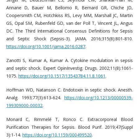
Annane D, Bauer M, Bellomo R, Bernard GR, Chiche JD,
Coopersmith CM, Hotchkiss RS, Levy MM, Marshall JC, Martin
GS, Opal SM, Rubenfeld GD, van der Poll T, Vincent JL, Angus
DC. The Third International Consensus Definitions for Sepsis
and Septic Shock (Sepsis-3). JAMA. 2016;315(8):801‐810.
https://doi.org/10.1001/jama.2016.0287
.
Zanotti S, Kumar A, Kumar A. Cytokine modulation in sepsis
and septic shock. Expert OpinInvestig. Drugs. 2002;11(8):1061‐
1075.
https://doi.org/10.1517/13543784.11.8.1061
.
Hoffman WD, Natanson C. Endotoxin in septic shock. Anesth.
Analg. 1993;77(3):613‐624.
https://doi.org/10.1213/00000539-
199309000-00032
.
Monard C, Rimmelé T, Ronco C. Extracorporeal Blood
Purification Therapies for Sepsis. Blood Purif. 2019;47(Suppl
3):1-14.
https://doi.org/10.1159/000499520
.