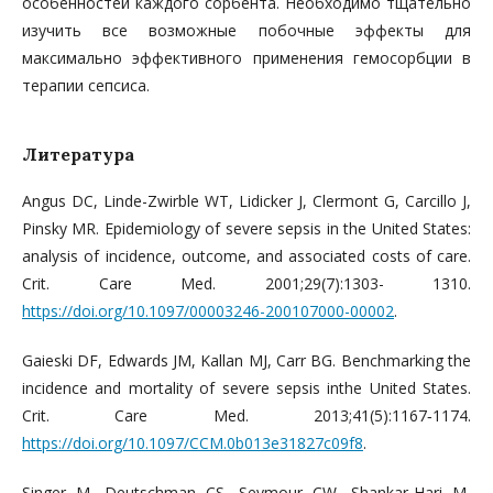
особенностей каждого сорбента. Необходимо тщательно
изучить все возможные побочные эффекты для
максимально эффективного применения гемосорбции в
терапии сепсиса.
Литература
Angus DC, Linde-Zwirble WT, Lidicker J, Clermont G, Carcillo J,
Pinsky MR. Epidemiology of severe sepsis in the United States:
analysis of incidence, outcome, and associated costs of care.
Crit. Care Med. 2001;29(7):1303- 1310.
https://doi.org/10.1097/00003246-200107000-00002
.
Gaieski DF, Edwards JM, Kallan MJ, Carr BG. Benchmarking the
incidence and mortality of severe sepsis inthe United States.
Crit. Care Med. 2013;41(5):1167‐1174.
https://doi.org/10.1097/CCM.0b013e31827c09f8
.
Singer M, Deutschman CS, Seymour CW, Shankar-Hari M,