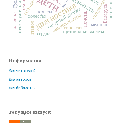
поджелудочная железа
беременность
профилактика
дети
Гродно
витамин D
мозг
диагностика
Беларусь
сахарный диабет
крысы
печень
подростки
аминокислоты
холестаз
этанол
медицина
гипоксия
щитовидная железа
сердце
Информация
Для читателей
Для авторов
Для библиотек
Текущий выпуск