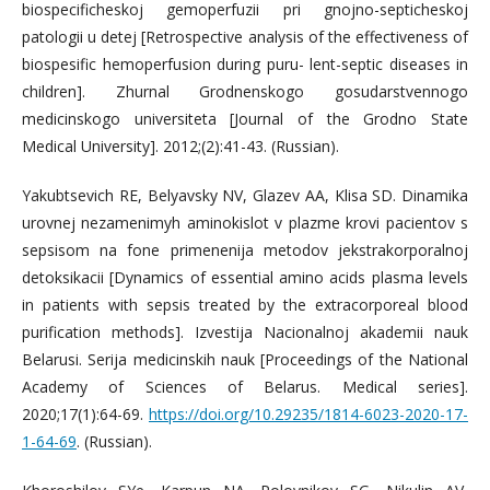
biospecificheskoj gemoperfuzii pri gnojno-septicheskoj
patologii u detej [Retrospective analysis of the effectiveness of
biospesific hemoperfusion during puru- lent-septic diseases in
children]. Zhurnal Grodnenskogo gosudarstvennogo
medicinskogo universiteta [Journal of the Grodno State
Medical University]. 2012;(2):41-43. (Russian).
Yakubtsevich RE, Belyavsky NV, Glazev AA, Klisa SD. Dinamika
urovnej nezamenimyh aminokislot v plazme krovi pacientov s
sepsisom na fone primenenija metodov jekstrakorporalnoj
detoksikacii [Dynamics of essential amino acids plasma levels
in patients with sepsis treated by the extracorporeal blood
purification methods]. Izvestija Nacionalnoj akademii nauk
Belarusi. Serija medicinskih nauk [Proceedings of the National
Academy of Sciences of Belarus. Medical series].
2020;17(1):64-69.
https://doi.org/10.29235/1814-6023-2020-17-
1-64-69
. (Russian).