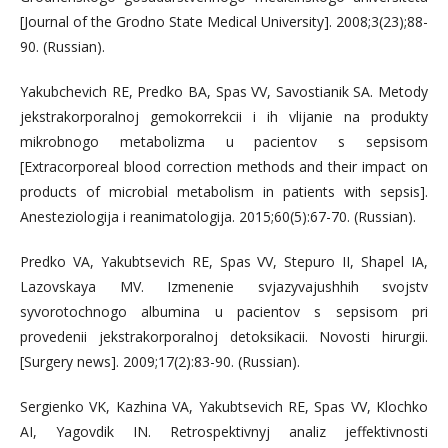
[Journal of the Grodno State Medical University]. 2008;3(23);88-
90. (Russian).
Yakubchevich RE, Predko BA, Spas VV, Savostianik SA. Metody
jekstrakorporalnoj gemokorrekcii i ih vlijanie na produkty
mikrobnogo metabolizma u pacientov s sepsisom
[Extracorporeal blood correction methods and their impact on
products of microbial metabolism in patients with sepsis].
Anesteziologija i reanimatologija. 2015;60(5):67-70. (Russian).
Predko VA, Yakubtsevich RE, Spas VV, Stepuro II, Shapel IA,
Lazovskaya MV. Izmenenie svjazyvajushhih svojstv
syvorotochnogo albumina u pacientov s sepsisom pri
provedenii jekstrakorporalnoj detoksikacii. Novosti hirurgii.
[Surgery news]. 2009;17(2):83-90. (Russian).
Sergienko VK, Kazhina VA, Yakubtsevich RE, Spas VV, Klochko
AI, Yagovdik IN. Retrospektivnyj analiz jeffektivnosti