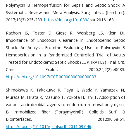
Polymyxin B Hemoperfusion for Sepsis and Septic Shock: A
Systematic Review and Meta-Analysis. Surg. Infect. (Larchmt).
2017;18(3):225-233.
https://doi.org/10.1089/
sur.2016.168.
Rachoin JS, Foster D, Giese R, Weisberg LS, Klein DJ.
Importance of Endotoxin Clearance in Endotoxemic Septic
Shock: An Analysis Fromthe Evaluating Use of Polymyxin B
Hemoperfusion in a Randomized Controlled Trial of Adults
Treated for Endotoxemic Septic Shock (EUPHRATES) Trial. Crit.
Care Explor. 2020;24;2(2):e0083.
https://doi.org/10.1097/CCE.0000000000000083
.
Shimokawa K, Takakuwa R, Taya K, Wada Y, Yamazaki N,
Murata M, Hirata K, Masuno T, Yokota H, Ishii F. Adsorption of
various antimicrobial agents to endotoxin removal polymyxin-
B immobilized fiber (Toraymyxin®). Colloids Surf. B
Biointerfaces. 2012;90:58-61.
https://doi.org/10.1016/j.colsurfb.2011.09.046
.