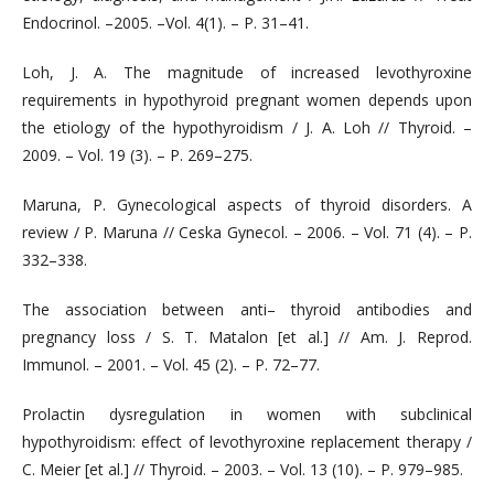
Endocrinol. –2005. –Vol. 4(1). – P. 31–41.
Loh, J. A. The magnitude of increased levothyroxine
requirements in hypothyroid pregnant women depends upon
the etiology of the hypothyroidism / J. A. Loh // Thyroid. –
2009. – Vol. 19 (3). – P. 269–275.
Maruna, P. Gynecological aspects of thyroid disorders. A
review / P. Maruna // Ceska Gynecol. – 2006. – Vol. 71 (4). – P.
332–338.
The association between anti– thyroid antibodies and
pregnancy loss / S. Т. Matalon [et al.] // Am. J. Reprod.
Immunol. – 2001. – Vol. 45 (2). – Р. 72–77.
Prolactin dysregulation in women with subclinical
hypothyroidism: effect of levothyroxine replacement therapy /
С. Meier [et al.] // Thyroid. – 2003. – Vol. 13 (10). – P. 979–985.