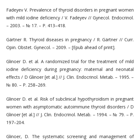
Fadeyev V. Prevalence of thyroid disorders in pregnant women
with mild iodine deficiency / V. Fadeyev // Gynecol. Endocrinol.
– 2003. – № 17. – Р. 413–418.
Gärtner R. Thyroid diseases in pregnancy / R. Gärtner // Curr.
Opin. Obstet. Gynecol. – 2009. – [Epub ahead of print].
Glinoer D. et al. A randomized trial for the treatment of mild
iodine deficiency during pregnancy: maternal and neonatal
effects / D Glinoer [et al.] // J. Clin. Endocrinol. Metab. – 1995. –
№ 80. – Р. 258–269.
Glinoer D. et al. Risk of subclinical hypothyroidism in pregnant
women with asymptomatic autoimmune thyroid disorders / D
Glinoer [et al.] // J. Clin. Endocrinol. Metab. – 1994. – № 79. – Р.
197–204.
Glinoer, D. The systematic screening and management of