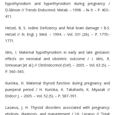
hypothyroidism and hyperthyroidism during pregnancy /
D.Glinoer // Trends Endocrinol. Metab. – 1998. – № 9. – Р. 403–
411.
Hetzel, B. S. Iodine Deficiency and fetal brain damage / B.S.
Hetzel // N. Engl. J. Med. – 1994. – Vol. 331 (26). – Р. 1770–
1771.
Idris, I. Maternal hypothyroidism in early and late gestaion:
effects on neonatal and obstetric outcome / I. Idris, R.
Srinivasan [et al.] // ClinEndocrinol (Oxf). – 2005. – Vol. 63 (5). –
Р. 560–565.
Kurioka, H. Maternal thyroid function during pregnancy and
puerperal period / H. Kurioka, K. Takahashi, K. Miyazali //
Endocr J. – 2005. – Vol. 52 (5). – P. 587–591.
Lazarus, J. H. Thyroid disorders associated with pregnancy:
etiology, diagnosis, and management / J.H. Lazarus // Treat