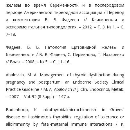
железы во время беременности и в послеродовом
периоде Американской тиреоидной ассоциации / Перевод
и комментарии В. В. Фадеева // Клиническая и
экспериментальная тиреоидология. – 2012. – Т. 8, № 1. – С.
7–18.
Фадеев, В. В. Патология щитовидной железы и
беременность / В. В. Фадеев, С. Перминова, Т. Назаренко
// Врач. – 2008. – № 5. – С. 11–16.
Abalovich, M. А. Management of thyroid dysfunction during
pregnancy and postpartum: an Endocrine Society Clinical
Practice Guideline / М. А. Abalovich // J. Clin. Endocrinol. Metab.
– 2007. – Vol. 92 (8 Suppl) – 147 р.
Badenhoop, K. Intrathyroidalmicrochimerism in Graves'
disease or Hashimoto's thyroiditis: regulation of tolerance or
alloimmunity by fetal-maternal immune interactions / К.