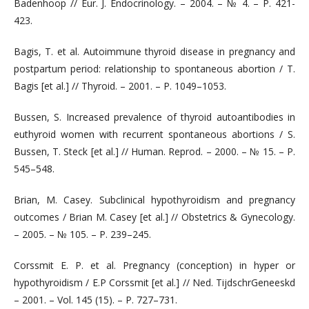
Badenhoop // Eur. J. Endocrinology. – 2004. – № 4. – Р. 421-
423.
Bagis, T. et al. Autoimmune thyroid disease in pregnancy and
postpartum period: relationship to spontaneous abortion / T.
Bagis [et al.] // Thyroid. – 2001. – Р. 1049–1053.
Bussen, S. Increased prevalence of thyroid autoantibodies in
euthyroid women with recurrent spontaneous abortions / S.
Bussen, T. Steck [et al.] // Human. Reprod. – 2000. – № 15. – Р.
545–548.
Brian, M. Casey. Subclinical hypothyroidism and pregnancy
outcomes / Brian M. Casey [et al.] // Obstetrics & Gynecology.
– 2005. – № 105. – Р. 239–245.
Corssmit E. P. et al. Pregnancy (conception) in hyper or
hypothyroidism / E.P Corssmit [et al.] // Ned. TijdschrGeneeskd
– 2001. – Vol. 145 (15). – P. 727–731.