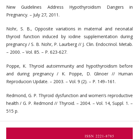
New Guidelines Address Hypothyroidism Dangers in
Pregnancy. – July 27, 2011.
Nohr, S. B., Opposite variations in maternal and neonatal
thyroid function induced by iodine supplementation during
pregnancy / S. B. Nohr, Р. Laurberg // J. Clin. Endocrinol. Metab.
– 2000. – Vol. 85. – P. 623-627.
Poppe, K. Thyroid autoimmunity and hypothyroidism before
and during pregnancy / K. Poppe, D. Glinoer // Human
Reproducion Update. – 2003. – Vol. 9 (2). – P. 149–161.
Redmond, G. P. Thyroid dysfunction and women’s reproductive
health / G. P. Redmond // Thyroid. – 2004. – Vol. 14, Suppl. 1. –
515 p.