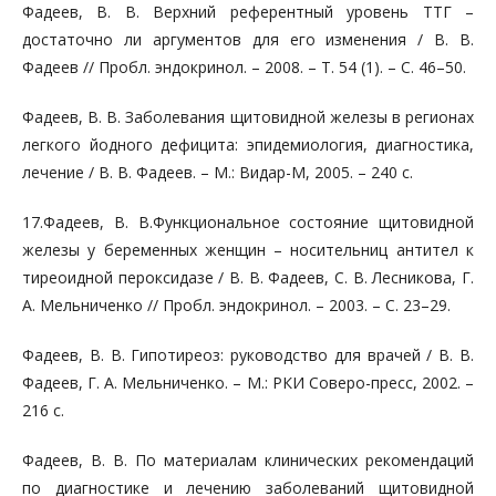
Фадеев, В. В. Верхний референтный уровень ТТГ –
достаточно ли аргументов для его изменения / В. В.
Фадеев // Пробл. эндокринол. – 2008. – Т. 54 (1). – С. 46–50.
Фадеев, В. В. Заболевания щитовидной железы в регионах
легкого йодного дефицита: эпидемиология, диагностика,
лечение / В. В. Фадеев. – М.: Видар-М, 2005. – 240 с.
17.Фадеев, В. В.Функциональное состояние щитовидной
железы у беременных женщин – носительниц антител к
тиреоидной пероксидазе / В. В. Фадеев, С. В. Лесникова, Г.
А. Мельниченко // Пробл. эндокринол. – 2003. – С. 23–29.
Фадеев, В. В. Гипотиреоз: руководство для врачей / В. В.
Фадеев, Г. А. Мельниченко. – М.: РКИ Соверо-пресс, 2002. –
216 с.
Фадеев, В. В. По материалам клинических рекомендаций
по диагностике и лечению заболеваний щитовидной