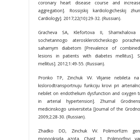
coronary heart disease course and increase
aggregation]. Rossijskij kardiologicheskij zh
Cardiology]. 2017;22(10):29-32. (Russian).
Gracheva SA, Klefortova II, Shamкhalova 
sochetannogo ateroskleroticheskogo porazh
saharnym diabetom [Prevalence of combined a
lesions in patients with diabetes mellitus]. 
mellitus]. 2012;1:49-55. (Russian).
Pronko TP, Zinchuk VV. Vlijanie nebileta na d
kislorodtransportnuju funkciju krovi pri arterialn
nebilet on endothelium dysfunction and oxygen t
in arterial hypertension]. Zhurnal Grodne
medicinskogo universiteta [Journal of the Grodno
2009;2:28-30. (Russian).
Zhadko DD, Zinchuk VV. Polimorfizm gena 
monooksida azota. Chast 1. Polimorfnyj va