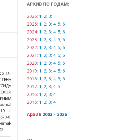
АРХИВ ПО ГОДАМ:
2026:
1;
2;
3;
2025:
1;
2;
3;
4;
5;
6
2024:
1;
2;
3;
4;
5;
6
2023:
1;
2;
3;
4;
5;
6
2022:
1;
2;
3;
4;
5;
6
2021:
1;
2;
3;
4;
5;
6
2020:
1;
2;
3;
4;
5;
6
2019:
1;
2;
3;
4;
5;
6
ро ТЛ,
2018:
1;
2;
3;
4;
5;
6
 ГЕНА
КСИДА
2017:
1;
2;
3;
4;
5
ЕСКОЙ
2016:
1;
2;
3;
4
РНЫМ
2015:
1;
2;
3;
4
ournal
19 г.
Архив
2003 - 2026
:673-8.
nal-
42