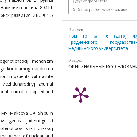
Другие форматы
. Наличие генотипа 894ТТ
библиографических ссылок
риск развития ИБС в 1,5
Выпуск
Том 16 № 6 (2018): Жу
Гродненского государстве
медицинского университета
Раздел
geneticheskij mehanizm
ОРИГИНАЛЬНЫЕ ИССЛЕДОВАН
strogo koronarnogo sindroma
ion in patients with acute
 Mezhdunarodnyj zhurnal
ional journal of applied and
 MV, Makeeva OA, Shipulin
tov genov jadernogo i
ofenotipov ishemicheskoj
 the genes of nuclear and