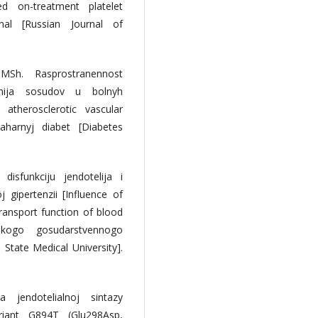
d on-treatment platelet
urnal [Russian Journal of
MSh. Rasprostranennost
enija sosudov u bolnyh
therosclerotic vascular
Saharnyj diabet [Diabetes
isfunkciju jendotelija i
oj gipertenzii [Influence of
ransport function of blood
nskogo gosudarstvennogo
 State Medical University].
jendotelialnoj sintazy
riant G894T (Glu298Asp,