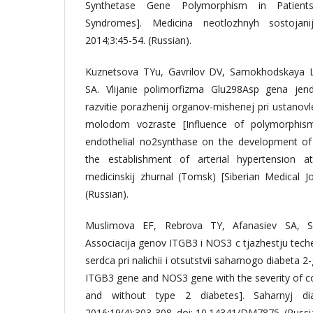
Synthetase Gene Polymorphism in Patient
Syndromes]. Medicina neotlozhnyh sostojani
2014;3:45-54. (Russian).
Kuznetsova TYu, Gavrilov DV, Samokhodskaya 
SA. Vlijanie polimorfizma Glu298Asp gena jend
razvitie porazhenij organov-mishenej pri ustanovlen
molodom vozraste [Influence of polymorphi
endothelial no2synthase on the development of
the establishment of arterial hypertension at
medicinskij zhurnal (Tomsk) [Siberian Medical Jo
(Russian).
Muslimova EF, Rebrova TY, Afanasiev SA, S
Associacija genov ITGB3 i NOS3 c tjazhestju tech
serdca pri nalichii i otsutstvii saharnogo diabeta 2
ITGB3 gene and NOS3 gene with the severity of co
and without type 2 diabetes]. Saharnyj diab
2016;19(4):303-308. doi: 10.14341/DM7875. (Russi