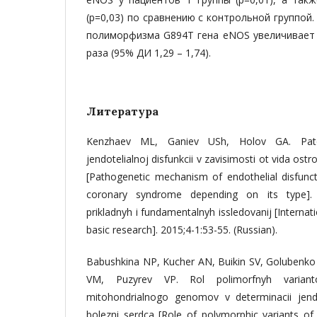
(р=0,03) по сравнению с контрольной группой
полиморфизма G894Т гена eNOS увеличивает 
раза (95% ДИ 1,29 – 1,74).
Литература
Kenzhaev ML, Ganiev USh, Holov GA. Pato
jendotelialnoj disfunkcii v zavisimosti ot vida o
[Pathogenetic mechanism of endothelial disfunct
coronary syndrome depending on its type].
prikladnyh i fundamentalnyh issledovanij [Internat
basic research]. 2015;4-1:53-55. (Russian).
Babushkina NP, Kucher AN, Buikin SV, Golubenko
VM, Puzyrev VP. Rol polimorfnyh varian
mitohondrialnogo genomov v determinacii jend
bolezni serdca [Role of polymorphic variants of