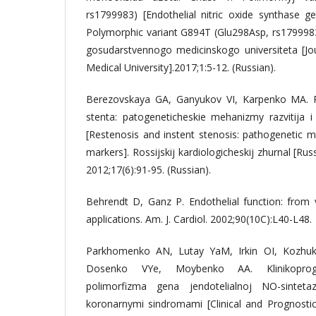
rs1799983) [Endothelial nitric oxide synthase g
Polymorphic variant G894T (Glu298Asp, rs179998
gosudarstvennogo medicinskogo universiteta [Jo
Medical University].2017;1:5-12. (Russian).
Berezovskaya GA, Ganyukov VI, Karpenko MA. R
stenta: patogeneticheskie mehanizmy razvitija i
[Restenosis and instent stenosis: pathogenetic 
markers]. Rossijskij kardiologicheskij zhurnal [Rus
2012;17(6):91-95. (Russian).
Behrendt D, Ganz P. Endothelial function: from v
applications. Am. J. Cardiol. 2002;90(10C):L40-L48.
Parkhomenko AN, Lutay YaM, Irkin OI, Kozhuk
Dosenko VYe, Moybenko AA. Klinikoprogn
polimorfizma gena jendotelialnoj NO-sinte
koronarnymi sindromami [Clinical and Prognostic