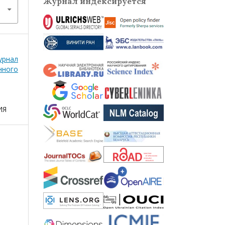
Журнал индексируется
рнал
нного
ИЯ