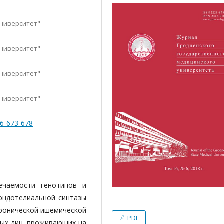
университет"
университет"
университет"
университет"
-6-673-678
ечаемости генотипов и
эндотелиальной синтазы
хронической ишемической
PDF
вых лиц, проживающих на