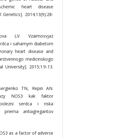
schemic heart disease
 Genetics]. 2014;13(9):28-
ova LV. Vzaimosvjaz
erdca i saharnym diabetom
ronary heart disease and
darstvennogo medicinskogo
l University]. 2015;1:9-13.
Sergienko TN, Repin AN.
ntazy NOS3 kak faktor
 bolezni serdca i riska
 priema antiagregantov
NOS3 as a factor of adverse