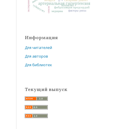
эксперимент
Беларусь
артериальная гипертензия
туберкулез
потомство
сепсис
фибрилляция предсердий
факторы риска
медицина
Информация
Для читателей
Для авторов
Для библиотек
Текущий выпуск