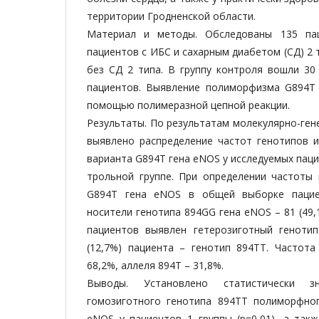
территории Гродненской области.
Материал и методы. Обследованы 135 пац
пациентов с ИБС и сахарным диабетом (СД) 2 
без СД 2 типа. В группу контроля вошли 30
пациентов. Выявление полиморфизма G894T
помощью полимеразной цепной реакции.
Результаты. По результатам молекулярно-ген
выявлено распределение частот генотипов 
варианта G894T гена eNOS у исследуемых пацие
трольной группе. При определении частоты
G894Т гена еNOS в общей выборке пацие
носители генотипа 894GG гена еNOS – 81 (49,1
пациентов выявлен гетерозиготный геноти
(12,7%) пациента – генотип 894ТТ. Частота
68,2%, аллеля 894Т – 31,8%.
Выводы. Установлено статистически з
гомозиготного генотипа 894ТТ полиморфно
eNOS у пациентов 1 группы (р=0,01), а так