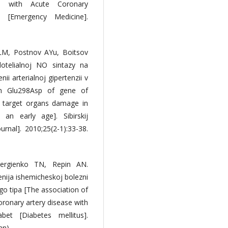
s with Acute Coronary
j [Emergency Medicine].
LM, Postnov AYu, Boitsov
otelialnoj NO sintazy na
ii arterialnoj gipertenzii v
sm Glu298Asp of gene of
 target organs damage in
 an early age]. Sibirskij
urnal]. 2010;25(2-1):33-38.
ergienko TN, Repin AN.
enija ishemicheskoj bolezni
-go tipa [The association of
ronary artery disease with
et [Diabetes mellitus].
an).