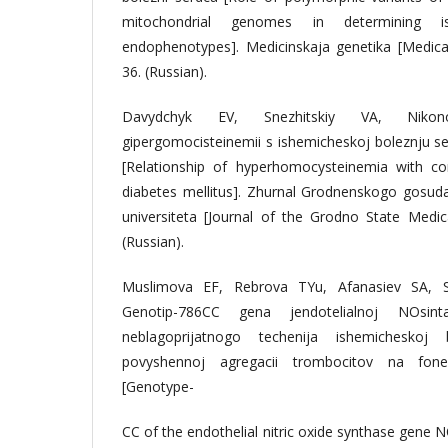
mitochondrial genomes in determining i
endophenotypes]. Medicinskaja genetika [Medical
36. (Russian).
Davydchyk EV, Snezhitskiy VA, Nikon
gipergomocisteinemii s ishemicheskoj boleznju s
[Relationship of hyperhomocysteinemia with co
diabetes mellitus]. Zhurnal Grodnenskogo gosu
universiteta [Journal of the Grodno State Medica
(Russian).
Muslimova EF, Rebrova TYu, Afanasiev SA, 
Genotip-786CC gena jendotelialnoj NOsi
neblagoprijatnogo techenija ishemicheskoj
povyshennoj agregacii trombocitov na fone
[Genotype-
CC of the endothelial nitric oxide synthase gene 