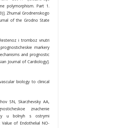
ene polymorphism. Part 1.
3)]. Zhurnal Grodnenskogo
urnal of the Grodno State
estenoz i tromboz vnutri
 prognosticheskie markery
mechanisms and prognostic
sian Journal of Cardiology].
ascular biology to clinical
hov SN, Skarzhevsky AA,
osticheskoe znachenie
tazy u bolnyh s ostrymi
 Value of Endothelial NO-