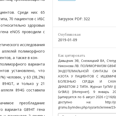
иентов. Среди них: 65
Загрузок PDF: 322
типа, 70 пациентов с ИБС
 относительно здоровых
 гена eNOS проводили с
Опубликован
2019-01-09
етического исследования
и аллелей полиморфного
Как цитировать
нтов, а также в кон-
Давыдчик ЭВ, Снежицкий ВА, Степу
 полиморфного варианта
Никонова ЛВ. ПОЛИМОРФИЗМ G894Т
нтов установлено, что
ЭНДОТЕЛИАЛЬНОЙ СИНТАЗЫ О
АЗОТА У ПАЦИЕНТОВ С ИШЕМИЧ
%) человек, у 63 (38,2%)
БОЛЕЗНЬЮ СЕРДЦА И САХА
п 894GT, и только у 21
ДИАБЕТОМ 2 ТИПА. Журнал ГрГМУ (J
 аллеля 894G составила
GrSMU) [Интернет]. 9 январь 20
[цитируется по 6 август 2026 г.];16(6)
доступно на: http://jour
начимое преобладание
grsmu.by/index.php/ojs/article/view/23
го варианта G894Т гена
же у пациентов 2 группы