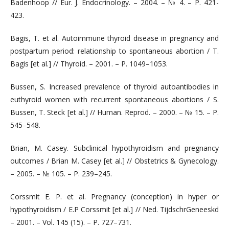
Badenhoop // Eur. J. Endocrinology. – 2004. – № 4. – Р. 421-
423.
Bagis, T. et al. Autoimmune thyroid disease in pregnancy and
postpartum period: relationship to spontaneous abortion / T.
Bagis [et al.] // Thyroid. – 2001. – Р. 1049–1053.
Bussen, S. Increased prevalence of thyroid autoantibodies in
euthyroid women with recurrent spontaneous abortions / S.
Bussen, T. Steck [et al.] // Human. Reprod. – 2000. – № 15. – Р.
545–548.
Brian, M. Casey. Subclinical hypothyroidism and pregnancy
outcomes / Brian M. Casey [et al.] // Obstetrics & Gynecology.
– 2005. – № 105. – Р. 239–245.
Corssmit E. P. et al. Pregnancy (conception) in hyper or
hypothyroidism / E.P Corssmit [et al.] // Ned. TijdschrGeneeskd
– 2001. – Vol. 145 (15). – P. 727–731.