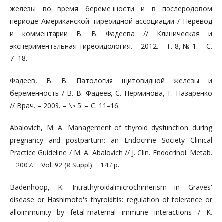
железы во время беременности и в послеродовом
периоде Американской тиреоидной ассоциации / Перевод
и комментарии В. В. Фадеева // Клиническая и
экспериментальная тиреоидология. – 2012. – Т. 8, № 1. – С.
7–18.
Фадеев, В. В. Патология щитовидной железы и
беременность / В. В. Фадеев, С. Перминова, Т. Назаренко
// Врач. – 2008. – № 5. – С. 11–16.
Abalovich, M. А. Management of thyroid dysfunction during
pregnancy and postpartum: an Endocrine Society Clinical
Practice Guideline / М. А. Abalovich // J. Clin. Endocrinol. Metab.
– 2007. – Vol. 92 (8 Suppl) – 147 р.
Badenhoop, K. Intrathyroidalmicrochimerism in Graves'
disease or Hashimoto's thyroiditis: regulation of tolerance or
alloimmunity by fetal-maternal immune interactions / К.