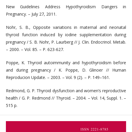
New Guidelines Address Hypothyroidism Dangers in
Pregnancy. – July 27, 2011.
Nohr, S. B., Opposite variations in maternal and neonatal
thyroid function induced by iodine supplementation during
pregnancy / S. B. Nohr, Р. Laurberg // J. Clin. Endocrinol. Metab.
– 2000. – Vol. 85. – P. 623-627.
Poppe, K. Thyroid autoimmunity and hypothyroidism before
and during pregnancy / K. Poppe, D. Glinoer // Human
Reproducion Update. – 2003. – Vol. 9 (2). – P. 149–161.
Redmond, G. P. Thyroid dysfunction and women’s reproductive
health / G. P. Redmond // Thyroid. – 2004. – Vol. 14, Suppl. 1. –
515 p.