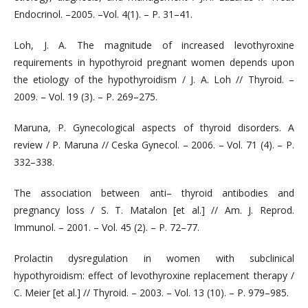
Endocrinol. –2005. –Vol. 4(1). – P. 31–41.
Loh, J. A. The magnitude of increased levothyroxine
requirements in hypothyroid pregnant women depends upon
the etiology of the hypothyroidism / J. A. Loh // Thyroid. –
2009. – Vol. 19 (3). – P. 269–275.
Maruna, P. Gynecological aspects of thyroid disorders. A
review / P. Maruna // Ceska Gynecol. – 2006. – Vol. 71 (4). – P.
332–338.
The association between anti– thyroid antibodies and
pregnancy loss / S. Т. Matalon [et al.] // Am. J. Reprod.
Immunol. – 2001. – Vol. 45 (2). – Р. 72–77.
Prolactin dysregulation in women with subclinical
hypothyroidism: effect of levothyroxine replacement therapy /
С. Meier [et al.] // Thyroid. – 2003. – Vol. 13 (10). – P. 979–985.