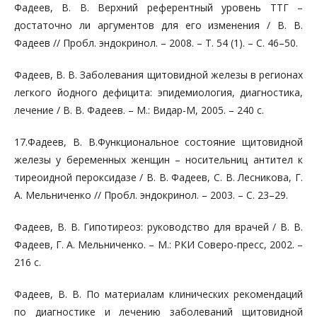
Фадеев, В. В. Верхний референтный уровень ТТГ –
достаточно ли аргументов для его изменения / В. В.
Фадеев // Пробл. эндокринол. – 2008. – Т. 54 (1). – С. 46–50.
Фадеев, В. В. Заболевания щитовидной железы в регионах
легкого йодного дефицита: эпидемиология, диагностика,
лечение / В. В. Фадеев. – М.: Видар-М, 2005. – 240 с.
17.Фадеев, В. В.Функциональное состояние щитовидной
железы у беременных женщин – носительниц антител к
тиреоидной пероксидазе / В. В. Фадеев, С. В. Лесникова, Г.
А. Мельниченко // Пробл. эндокринол. – 2003. – С. 23–29.
Фадеев, В. В. Гипотиреоз: руководство для врачей / В. В.
Фадеев, Г. А. Мельниченко. – М.: РКИ Соверо-пресс, 2002. –
216 с.
Фадеев, В. В. По материалам клинических рекомендаций
по диагностике и лечению заболеваний щитовидной