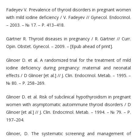
Fadeyev V. Prevalence of thyroid disorders in pregnant women
with mild iodine deficiency / V. Fadeyev // Gynecol. Endocrinol.
– 2003. – № 17. – Р. 413–418.
Gärtner R. Thyroid diseases in pregnancy / R. Gärtner // Curr.
Opin. Obstet. Gynecol. – 2009. – [Epub ahead of print].
Glinoer D. et al. A randomized trial for the treatment of mild
iodine deficiency during pregnancy: maternal and neonatal
effects / D Glinoer [et al.] // J. Clin. Endocrinol. Metab. – 1995. –
№ 80. – Р. 258–269.
Glinoer D. et al. Risk of subclinical hypothyroidism in pregnant
women with asymptomatic autoimmune thyroid disorders / D
Glinoer [et al.] // J. Clin. Endocrinol. Metab. – 1994. – № 79. – Р.
197–204.
Glinoer, D. The systematic screening and management of