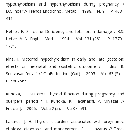
hypothyroidism and hyperthyroidism during pregnancy /
D.Glinoer // Trends Endocrinol. Metab. – 1998. – № 9. – Р. 403–
411.
Hetzel, B. S. Iodine Deficiency and fetal brain damage / B.S.
Hetzel // N. Engl. J. Med. – 1994. – Vol. 331 (26). – Р. 1770–
1771.
Idris, I. Maternal hypothyroidism in early and late gestaion:
effects on neonatal and obstetric outcome / I. Idris, R.
Srinivasan [et al.] // ClinEndocrinol (Oxf). – 2005. – Vol. 63 (5). –
Р. 560–565.
Kurioka, H. Maternal thyroid function during pregnancy and
puerperal period / H. Kurioka, K. Takahashi, K. Miyazali //
Endocr J. – 2005. – Vol. 52 (5). – P. 587–591.
Lazarus, J. H. Thyroid disorders associated with pregnancy:
etiology, diagnosis, and management / J.H. Lazarus // Treat