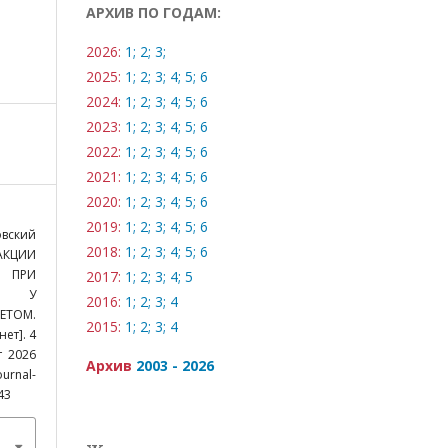
АРХИВ ПО ГОДАМ:
2026:
1;
2;
3;
2025:
1;
2;
3;
4;
5;
6
2024:
1;
2;
3;
4;
5;
6
2023:
1;
2;
3;
4;
5;
6
2022:
1;
2;
3;
4;
5;
6
2021:
1;
2;
3;
4;
5;
6
2020:
1;
2;
3;
4;
5;
6
2019:
1;
2;
3;
4;
5;
6
овский
2018:
1;
2;
3;
4;
5;
6
АКЦИИ
К ПРИ
2017:
1;
2;
3;
4;
5
ИИ У
2016:
1;
2;
3;
4
ЕТОМ.
2015:
1;
2;
3;
4
ет]. 4
т 2026
Архив
2003 - 2026
ournal-
43