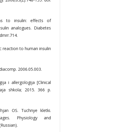
s to insulin: effects of
sulin analogues. Diabetes
/dmrr.714.
c reaction to human insulin
jdiacomp. 2006.05.003.
a i allergologija [Clinical
aja shkola; 2015. 366 p.
hjan OS. Tuchnye kletki.
 cages. Physiology and
(Russian).