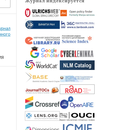
Журнал индексируется
рнал
нного
ИЯ