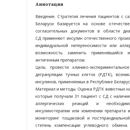
Аннотация
Введение. Стратегия лечения пациентов с с
Беларуси базируется на основе отечеств
согласительных документов в области диа
СД применяют инсулин отечественного произ
индивидуальной непереносимости или алле
возможность заменить применявшийся и
антигенным препаратом.
Цель: провести клинико-экспериментально
дегрануляции тучных клеток (РДТК), возн
инсулинов, применяемых в Республике Беларус
Материал и методы. Оценка РДТК животных на
которые получали 31 пациент с СД с наличи
аллергических реакций и необходи
инсулинотерапии или изменении препарата и
мониторинг тощаковой и постпрандиальной
степень компенсации углеводного обмена.