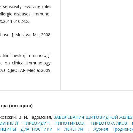
nsitivity: evolving roles
lergic diseases. Immunol.
5X.2011.01024.x.
ases]. Moskva: Mir; 2008.
o klinicheskoj immunologii.
e on clinical immunology.
kva: GJeOTAR-Media; 2009.
ра (авторов)
шковский, В. И. Гадомская,
ЗАБОЛЕВАНИЯ ЩИТОВИДНОЙ ЖЕЛЕЗ
ММУННЫЙ ТИРЕОИДИТ, ГИПОТИРЕОЗ, ТИРЕОТОКСИКОЗ 
РИНЦИПЫ ДИАГНОСТИКИ И ЛЕЧЕНИЯ
,
Журнал Гродненс