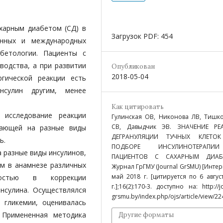
ахарным диабетом (СД) в
Загрузок PDF: 454
енных и международных
бетологии. Пациенты с
водства, а при развитии
Опубликован
2018-05-04
ргической реакции есть
нсулин другим, менее
Как цитировать
е исследование реакции
Гулинская ОВ, Никонова ЛВ, Тишк
СВ, Давыдчик ЭВ. ЗНАЧЕНИЕ РЕ
икающей на разные виды
ДЕГРАНУЛЯЦИИ ТУЧНЫХ КЛЕТО
ь.
ПОДБОРЕ ИНСУЛИНОТЕРАП
 разные виды инсулинов,
ПАЦИЕНТОВ С САХАРНЫМ ДИАБ
ем в анамнезе различных
Журнал ГрГМУ (Journal GrSMU) [Интерн
май 2018 г. [цитируется по 6 авгус
мостью в коррекции
г.];16(2):170-3. доступно на: http://j
нсулина. Осуществлялся
grsmu.by/index.php/ojs/article/view/22
 гликемии, оценивалась
 Примененная методика
Другие форматы