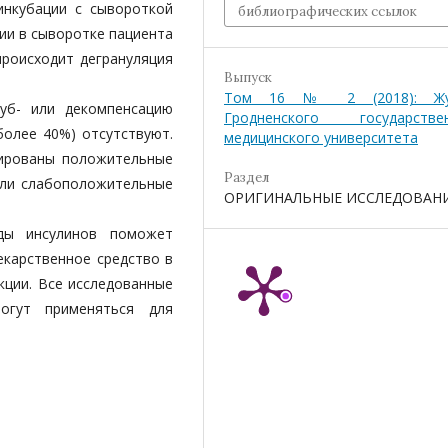
инкубации с сывороткой
библиографических ссылок
ии в сыворотке пациента
происходит дегрануляция
Выпуск
Том 16 № 2 (2018): Жу
уб- или декомпенсацию
Гродненского государстве
олее 40%) отсутствуют.
медицинского университета
сированы положительные
Раздел
мели слабоположительные
ОРИГИНАЛЬНЫЕ ИССЛЕДОВАН
ды инсулинов поможет
екарственное средство в
кции. Все исследованные
огут применяться для