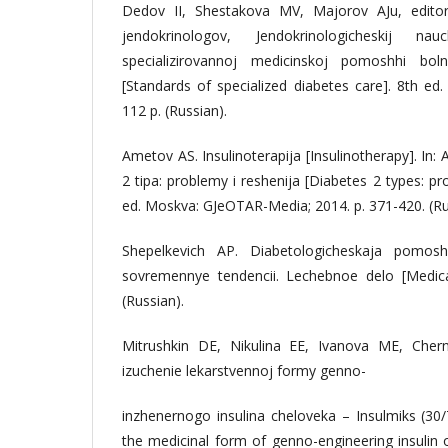
Dedov II, Shestakova MV, Majorov AJu, editors
jendokrinologov, Jendokrinologicheskij na
specializirovannoj medicinskoj pomoshhi b
[Standards of specialized diabetes care]. 8th e
112 p. (Russian).
Ametov AS. Insulinoterapija [Insulinotherapy]. In:
2 tipa: problemy i reshenija [Diabetes 2 types: p
ed. Moskva: GJeOTAR-Media; 2014. p. 371-420. (Ru
Shepelkevich AP. Diabetologicheskaja pomosh
sovremennye tendencii. Lechebnoe delo [Medical
(Russian).
Mitrushkin DE, Nikulina EE, Ivanova ME, Cher
izuchenie lekarstvennoj formy genno-
inzhenernogo insulina cheloveka – Insulmiks (30/7
the medicinal form of genno-engineering insulin 