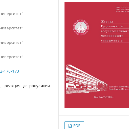
университет"
университет"
университет"
университет"
-2-170-173
н, реакция дегрануляции
PDF