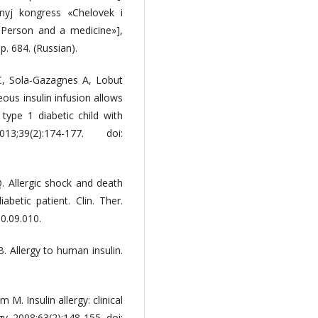
alnyj kongress «Chelovek i
 Person and a medicine»],
. 684. (Russian).
, Sola-Gazagnes A, Lobut
ous insulin infusion allows
type 1 diabetic child with
;39(2):174-177. doi:
. Allergic shock and death
abetic patient. Clin. Ther.
10.09.010.
 Allergy to human insulin.
 M. Insulin allergy: clinical
y. 2008;63(2):148-155. doi: