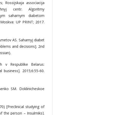
; Rossijskaja associacija
uchnyj centr. Algoritmy
olnym saharnym diabetom
d. Moskva: UP PRINT; 2017.
 Ametov AS. Saharnyj diabet
roblems and decisions]. 2nd
ssian).
h v Respublike Belarus:
 business]. 2015;6:55-60.
nenko SM. Doklinicheskoe
0) [Preclinical studying of
of the person – Insulmiks].