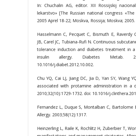
In: Chuchalin AG, editor. XII Rossijskij nacion
lekarstvo» [The Russian national congress «The
2005 Aprel 18-22; Moskva, Rossija; Moskva; 2005. p
Hasselmann C, Pecquet C, Bismuth E, Raverdy C
JB, Carel JC, Tubiana-Rufi N. Continuous subcutane
tolerance induction and diabetes treatment in a 
insulin allergy. Diabetes Metab. 2013
10.1016/j.diabet.2012.10.002.
Chu YQ, Cai LJ, Jiang DC, Jia D, Yan SY, Wang YQ
associated with protamine administration in a di
2010;32(10):1729-1732. doi: 10.1016/j.clinthera.20
Fernandez L, Duque S, Montalban C, Bartolome B.
Allergy. 2003;58(12):1317.
Heinzerling L, Raile K, Rochlitz H, Zuberbier T, Worm
manifestations and management strategies. Allerg