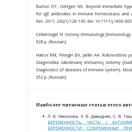
Burton OT, Oettgen NS. Beyond immediate hyperse
for IgE antibodies in immune homeostasis and al
Rev. 2011; 242(1):128-143. doi: 10.1111/j.1600-06
Cinkernagel N. Osnovy immunologii [Immunology b
928 p. (Russian).
Haitov RM, Pinegin BV, Jarilin AA. Rukovodstvo p
Diagnostika zabolevanij immunnoj sistemy [Guid
Diagnostics of diseases of immune system]. Mos
352 p. (Russian).
Наиболее читаемые статьи этого авто
Л. В. Никонова, Э. В. Давыдчик, С. В. Ти
БЕРЕМЕННОСТЬ. ЧАСТЬ I. АУТОИ
БЕРЕМЕННОСТИ: СОВРЕМЕННЫЕ П