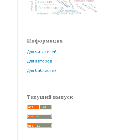
лечение
клиника
мозг
качество жизни
COVID-19
ученый
сердце
гомоцистеин
подростки
Беларусь
беременность
заболеваемость
дисфункция эндотелия
нейроны
Информация
Для читателей
Для авторов
Для библиотек
Текущий выпуск