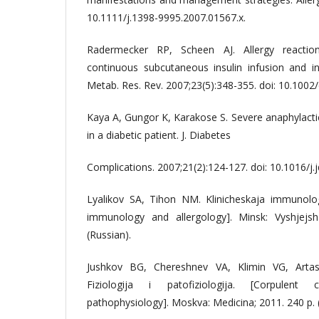
10.1111/j.1398-9995.2007.01567.x.
Radermecker RP, Scheen AJ. Allergy reaction
continuous subcutaneous insulin infusion and in
Metab. Res. Rev. 2007;23(5):348-355. doi: 10.1002
Kaya A, Gungor K, Karakose S. Severe anaphylacti
in a diabetic patient. J. Diabetes
Complications. 2007;21(2):124-127. doi: 10.1016/j.
Lyalikov SA, Tihon NM. Klinicheskaja immunologij
immunology and allergology]. Minsk: Vyshjejsh
(Russian).
Jushkov BG, Chereshnev VA, Klimin VG, Artas
Fiziologija i patofiziologija. [Corpulent
pathophysiology]. Moskva: Medicina; 2011. 240 p. 