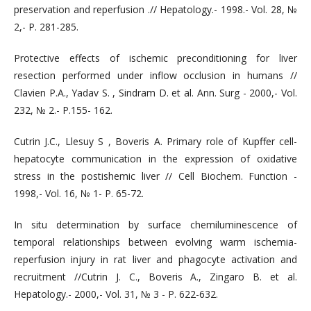
preservation and reperfusion .// Hepatology.- 1998.- Vol. 28, №
2,- P. 281-285.
Protective effects of ischemic preconditioning for liver
resection performed under inflow occlusion in humans //
Clavien P.A., Yadav S. , Sindram D. et al. Ann. Surg - 2000,- Vol.
232, № 2.- P.155- 162.
Cutrin J.C., Llesuy S , Boveris A. Primary role of Kupffer cell-
hepatocyte communication in the expression of oxidative
stress in the postishemic liver // Cell Biochem. Function -
1998,- Vol. 16, № 1- P. 65-72.
In situ determination by surface chemiluminescence of
temporal relationships between evolving warm ischemia-
reperfusion injury in rat liver and phagocyte activation and
recruitment //Cutrin J. C., Boveris A., Zingaro B. et al.
Hepatology.- 2000,- Vol. 31, № 3 - P. 622-632.