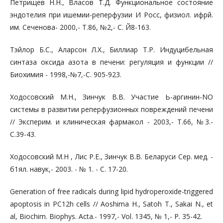
Петрищев Н.Н., Власов Т.Д. Функциональное состояние
эндотелия при ишемии-реперфузии И Росс, физиол. ифрй.
им. Сеченова- 2000,- T.86, №2,- С. Й8-163.
Тэйлор Б.С., Аларсон Л.Х., Биллиар Т.Р. Индуцибельная
синтаза оксида азота в печени: регуляция и функции //
Биохимия - 1998,-№7,-С. 905-923.
Ходосовский М.Н., Зинчук В.В. Участие Ь-аргинин-NO
системы в развитии реперфузионных повреждений печени
// Эксперим. и клиническая фармакол - 2003,- T.66, №3.-
С.39-43.
Ходосовский М.Н , Лис Р.Е., Зинчук В.В. Беларуси Сер. мед. -
б1ял. навук,- 2003. - № 1. - С. 17-20.
Generation of free radicals during lipid hydroperoxide-triggered
apoptosis in PC12h cells // Aoshima H., Satoh T., Sakai N., et
al, Biochim. Biophys. Acta.- 1997,- Vol. 1345, № 1,- P. 35-42.