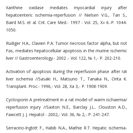
Xanthine oxidase mediates myocardial injury after
hepatoenteric ischemia-reperfusion // Nielsen V.G., Tan S.,
Baird M.S. et al. Crit. Care Med.- 1997 - Vol. 25, X» 6.-P. 1044-
1050.
Rudiger H.A., Clavien P.A. Tumor necrosis factor alpha, but not
Fas, mediates hepatocellular apoptosis in the murine ischemic
liver // Gastroenterology.- 2002 .- Vol. 122, № 1,- P. 202-210.
Activation of apoptosis during the reperfusion phase after rat
liver ischemia //Sasaki H., Matsuno T., Tanaka N., Orita K.
Transplant. Proc.- 1996,- Vol. 28, Xa 3,- P. 1908-1909.
Cyclosporin A pretreatment in a rat model of warm ischaemia/
reperfusion injury //Saxton N.E., Barclay J.L.. Clouston A.D.,
Fawcett J. J. Hepatol - 2002,- Vol. 36, № 2,- P. 241-247.
Serracino-lnglott F., Habib N.A., Mathie R.T. Hepatic ischemia-