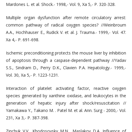
Mardones L. et al. Shock.- 1998,- Vol. 9, Xa 5,- P. 320-328.
Multiple organ dysfunction after remote circulatory arrest:
common pathway of radical oxygen species? //Weinbroum
A.A., Hochhauser E., Rudick V. et al. J. Trauma.- 1999,- Vol. 47.
Xa 4,- P. 691-698.
Ischemic preconditioning protects the mouse liver by inhibition
of apoptosis through a caspase-dependent pathway //Yadav
S.S., Sindram D., Perry D.K., Clavien P.A. Hepatology.- 1999,-
Vol. 30, Xa 5,- P. 1223-1231.
Interaction of platelet activating factor, reactive oxygen
species generated by xanthine oxidase, and leukocytes in the
generation of hepatic injury after shock/resuscitation //
Yamakawa Y., Takano M. . Patel M. et al. Ann. Surg - 2000,- Vol.
231, Xa 3,- P. 387-398.
Zinchuk V.V., Khodosovsky M.N., Maslakov D.A. Influence of