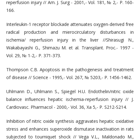
reperfusion injury // Am. J. Surg - 2001,- Vol. 181, № 2,- P. 160-
166.
Interleukin-1 receptor blockade attenuates oxygen-derived free
radical production and mierocirculatory disturbances in
ischemia/ reperfusion injury in the liver //Shirasugi N.,
Wakabayashi G., Shimazu M. et al. Transplant. Proc.- 1997 -
Vol. 29, № 1-2,- P. 371-373.
Thompson C.B. Apoptosis in the pathogenesis and treatment
of disease // Science - 1995,- Vol. 267, № 5203,- P. 1456-1462.
Uhlmann D., Uhlmann S., Spiegel H.U. Endothelin/nitric oxide
balance influences hepatic ischemia-reperfusion injury // J.
Cardiovasc. Pharmacol - 2000,- Vol. 36, Xa 5,- P. S212-S214.
Inhibition of nitric oxide synthesis aggravates hepatic oxidative
stress and enhances superoxide dismutase inactivation in rats
subjected to tourniquet shock // Vega V.L., Maldonado M.,