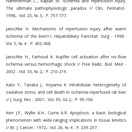
Hammerman C., Kaplan M. Ischemia and repertusion injury.
The ultimate pathophysiologic paradox // Clin, Perinatol.-
1998,- Vol. 25, № 3,- P. 757-777.
Jaeschke H. Mechanisms of repertusion injury after warm
ischemia of the liver//.I. Hepatobiliary Pancreat. Surg - 1998.-
Vol. 5, № 4 - P. 402-408.
Jaeschke H., Farhood A. Kupffer cell activation after no-flow
ischemia versus hemorrhagic shock // Free Radic. Biol. Med -
2002 - Vol. 33, № 2,- P. 210-219.
Kato Y., Tanaka J., Koyarna K. Intralobular heterogeneity of
oxidative stress and cell death in ischemia-reperfused rat liver
// J. Surg. Res - 2001.- Vol. 95, Xa 2,- P. 99-106.
Kerr J.F., Wyllie A.H.. Currie A.R. Apoptosis: a basic biological
phenomenon with wide-ranging implications in tissue kinetics
// Br. J. Cancer.- 1972,- Vol. 26, № 4 - P. 239-257.