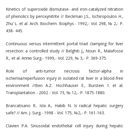
Kinetics of superoxide dismutase- and iron-catalyzed nitration
of phenolics by peroxynitrite // Beckman J.S., Ischiropoulos H.,
Zhu’ L. et al. Arch. Biochem. Boiphys - 1992,- Vol. 298, № 2,- P.
438- 445.
Continuous versus intermittent portal triad clamping for liver
resection: a controlled study // Belghiti J„ Noun R., Malafosse
R., et al. Аппю Surg.- 1999,- Vol. 229, № 3,- P. 369-375.
Role of anti-tumor necrosis factor-alpha in
ischemia/reperfusion injury in isolated rat liver in a blood-free
environment //Ben A.Z.. Hochhauser E., Burstein 1. et al.
Transplantation - 2002 - Vol. 73, № 12,- P. 1875-1880.
Brancatisano R.. Isla A., Habib N. Is radical hepatic surgery
safe? // Am. J. Surg.- 1998 - Vol. 175, №2,- P. 161-163.
Clavien P.A. Sinusoidal endothelial cell injury during hepatic