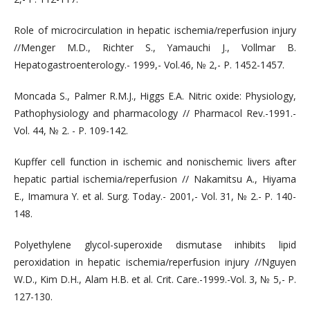
Role of microcirculation in hepatic ischemia/reperfusion injury
//Menger M.D., Richter S., Yamauchi J., Vollmar B.
Hepatogastroenterology.- 1999,- Vol.46, № 2,- P. 1452-1457.
Moncada S., Palmer R.M.J., Higgs E.A. Nitric oxide: Physiology,
Pathophysiology and pharmacology // Pharmacol Rev.-1991.-
Vol. 44, № 2. - P. 109-142.
Kupffer cell function in ischemic and nonischemic livers after
hepatic partial ischemia/reperfusion // Nakamitsu A., Hiyama
E., Imamura Y. et al. Surg. Today.- 2001,- Vol. 31, № 2.- P. 140-
148.
Polyethylene glycol-superoxide dismutase inhibits lipid
peroxidation in hepatic ischemia/reperfusion injury //Nguyen
W.D., Kim D.H., Alam H.B. et al. Crit. Care.-1999.-Vol. 3, № 5,- P.
127-130.