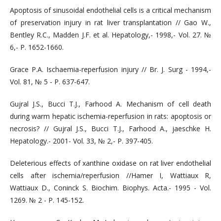
Apoptosis of sinusoidal endothelial cells is a critical mechanism
of preservation injury in rat liver transplantation // Gao W.,
Bentley R.C., Madden J.F. et al. Hepatology,- 1998,- Vol. 27. №
6,- P. 1652-1660.
Grace P.A. Ischaemia-reperfusion injury // Br. J. Surg - 1994,-
Vol. 81, № 5 - P. 637-647.
Gujral J.S., Bucci T.J., Farhood A. Mechanism of cell death
during warm hepatic ischemia-reperfusion in rats: apoptosis or
necrosis? // Gujral J.S., Bucci T.J., Farhood A., jaeschke H.
Hepatology.- 2001- Vol. 33, № 2,- P. 397-405.
Deleterious effects of xanthine oxidase on rat liver endothelial
cells after ischemia/reperfusion //Hamer I, Wattiaux R,
Wattiaux D., Coninck S. Biochim. Biophys. Acta.- 1995 - Vol.
1269. № 2 - P. 145-152.