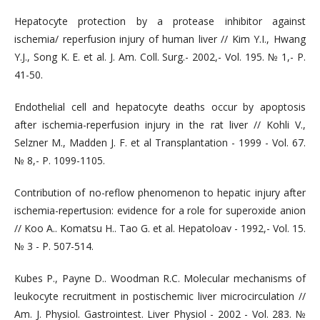
Hepatocyte protection by a protease inhibitor against
ischemia/ reperfusion injury of human liver // Kim Y.I., Hwang
Y.J., Song K. E. et al. J. Am. Coll. Surg.- 2002,- Vol. 195. № 1,- P.
41-50.
Endothelial cell and hepatocyte deaths occur by apoptosis
after ischemia-reperfusion injury in the rat liver // Kohli V.,
Selzner M., Madden J. F. et al Transplantation - 1999 - Vol. 67.
№ 8,- P. 1099-1105.
Contribution of no-reflow phenomenon to hepatic injury after
ischemia-repertusion: evidence for a role for superoxide anion
// Koo A.. Komatsu H.. Tao G. et al. Hepatoloav - 1992,- Vol. 15.
№ 3 - P. 507-514.
Kubes P., Payne D.. Woodman R.C. Molecular mechanisms of
leukocyte recruitment in postischemic liver microcirculation //
Am. J. Physiol. Gastrointest. Liver Physiol - 2002 - Vol. 283. №