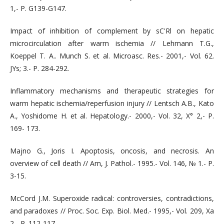
1,- P. G139-G147.
Impact of inhibition of complement by sC'Rl on hepatic
microcirculation after warm ischemia // Lehmann T.G.,
Koeppel T. A.. Munch S. et al. Microasc. Res.- 2001,- Vol. 62.
JYs; 3.- P. 284-292.
Inflammatory mechanisms and therapeutic strategies for
warm hepatic ischemia/reperfusion injury // Lentsch A.B., Kato
A., Yoshidome H. et al. Hepatology.- 2000,- Vol. 32, X° 2,- P.
169- 173.
Majno G., Joris I. Apoptosis, oncosis, and necrosis. An
overview of cell death // Am, J. Pathol.- 1995.- Vol. 146, № 1.- P.
3-15.
McCord J.M. Superoxide radical: controversies, contradictions,
and paradoxes // Proc. Soc. Exp. Biol. Med.- 1995,- Vol. 209, Xa
2,- P. 112-117.