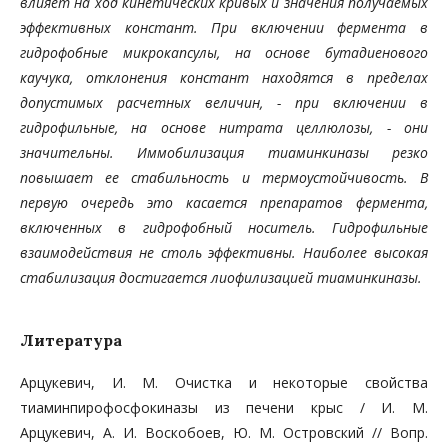
влияет на ход кинетических кривых и значения получаемых
эффективных констант. При включении фермента в
гидрофобные микрокапсулы, на основе бутадиенового
каучука, отклонения констант находятся в пределах
допустимых расчетных величин, - при включении в
гидрофильные, на основе ни­трата целлюлозы, - они
значительны. Иммобилизация тиаминкиназы резко
повышает ее стабильность и термо­устойчивость. В
первую очередь это касается препаратов фермента,
включенных в гидрофобный носитель. Ги­дрофильные
взаимодействия не столь эффективны. Наиболее высокая
стабилизация достигается лиофилизацией тиаминкиназы.
Литература
Арцукевич, И. М. Очистка и некоторые свойства
тиаминпирофосфокиназы из печени крыс / И. М.
Арцукевич, А. И. Воскобоев, Ю. М. Островский // Вопр.