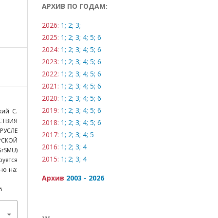
АРХИВ ПО ГОДАМ:
2026:
1;
2;
3;
2025:
1;
2;
3;
4;
5;
6
2024:
1;
2;
3;
4;
5;
6
2023:
1;
2;
3;
4;
5;
6
2022:
1;
2;
3;
4;
5;
6
2021:
1;
2;
3;
4;
5;
6
2020:
1;
2;
3;
4;
5;
6
2019:
1;
2;
3;
4;
5;
6
кий С.
СТВИЯ
2018:
1;
2;
3;
4;
5;
6
РУСЛЕ
2017:
1;
2;
3;
4;
5
РСКОЙ
2016:
1;
2;
3;
4
rSMU)
2015:
1;
2;
3;
4
руется
пно на:
Архив
2003 - 2026
6