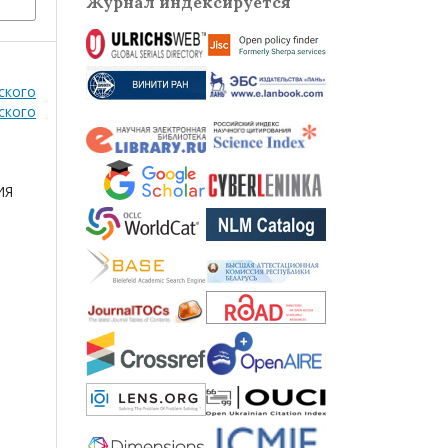
Журнал индексируется
ского
ского
ИЯ