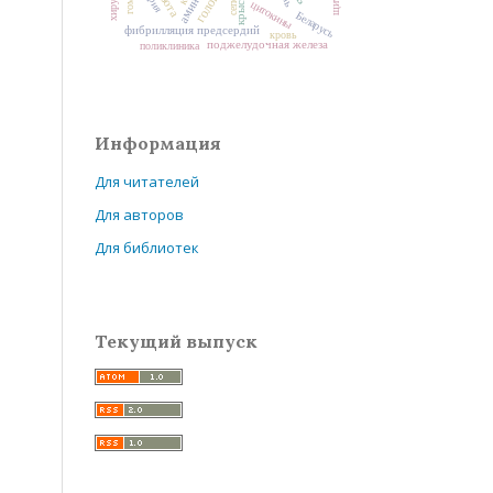
сепсис
крысы
цитокины
Беларусь
фибрилляция предсердий
кровь
поджелудочная железа
поликлиника
Информация
Для читателей
Для авторов
Для библиотек
Текущий выпуск