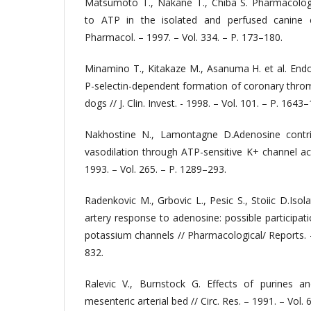
Matsumoto T., Nakane T., Chiba S. Pharmacologi
to ATP in the isolated and perfused canine co
Pharmacol. – 1997. – Vol. 334. – P. 173–180.
Minamino T., Kitakaze M., Asanuma H. et al. End
P-selectin-dependent formation of coronary throm
dogs // J. Clin. Invest. - 1998. – Vol. 101. – P. 1643
Nakhostine N., Lamontagne D.Adenosine contri
vasodilation through ATP-sensitive K+ channel acti
1993. – Vol. 265. – P. 1289–293.
Radenkovic M., Grbovic L., Pesic S., Stoiic D.Isol
artery response to adenosine: possible particip
potassium channels // Pharmacological/ Reports. –
832.
Ralevic V., Burnstock G. Effects of purines a
mesenteric arterial bed // Circ. Res. – 1991. – Vol.