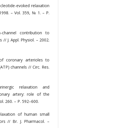
ucleotide-evoked relaxation
1998. – Vol. 359, № 1. – P.
-channel contribution to
// J. Appl. Physiol. – 2002.
f coronary arterioles to
(ATP) channels // Circ. Res.
nergic relaxation and
onary artery: role of the
ol. 260. – P. 592–600.
laxation of human small
ors // Br. J. Pharmacol. –