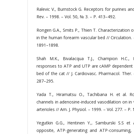
Ralevic V., Burnstock G. Receptors for purines an
Rev. – 1998. – Vol. 50, № 3. – P. 413–492.
Rongen G.A., Smits P., Thien T. Characterization 
in the human forearm vascular bed // Circulation. 
1891–1898.
Shah M.K., Bivalacqua T.J., Champion H.C., K
responses to ATP and UTP are cAMP dependent i
bed of the cat // J. Cardiovasc. Pharmacol. Ther. 
287–295.
Yada T., Hiramatsu O., Tachibana H. et al. 
channels in adenosine-induced vasodilation on in
arterioles // Am. J. Physiol. – 1999. – Vol. 277. – P
Yegutkin G.G., Hentinen Y.,. Samburski S.S et
opposite, ATP-generating and ATP-consuming, e