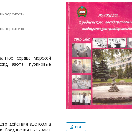
университет»
университет»
ванное сердце морской
ксид азота, пуриновые
его действия аденозина
PDF
ки. Соединения вызывают