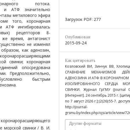
онарного потока.
а и АТФ значительно
интазы метилового эфира
Загрузок PDF: 277
роме того, коронарная
 и АТФ ингибировалась
овых) рецепторов 8-
Опубликован
 же время, антагонист
2015-09-24
существенно не изменял
образом, как аденозин,
оронарорасширяющими
Как цитировать
ой свинки; коронарная
Козловский ВИ, Зинчук ВВ, Хлопиц
динений опосредована
СРАВНЕНИЕ МЕХАНИЗМОВ ДЕЙ
ми. Предположительно,
АДЕНОЗИНА И АТФ В КОРОНАРНОМ 
ловлено быстрым
ИЗОЛИРОВАННОГО СЕРДЦА МО
енозина.
СВИНКИ. Журнал ГрГМУ (Journal G
[Интернет]. 24 сентябрь 2015 г. [цити
по 7 август 2026 г.];(2(26):55-7. досту
http://journal-
grsmu.by/index.php/ojs/article/view/72
 коронарорасширяющего
Другие форматы
 морской свинки / В. И.