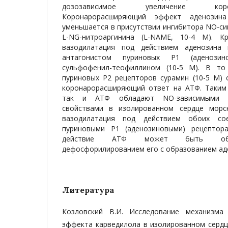
дозозависимое увеличение кор
Коронарорасширяющий эффект аденозин
уменьшается в присутствии ингибитора NO-с
L-NG-нитроаргинина (L-NAME, 10-4 М). К
вазодилатация под действием аденозина
антагонистом пуриновых Р1 (аденозин
сульфофенил-теофиллином (10-5 М). В то
пуриновых Р2 рецепторов сурамин (10-5 М) 
коронарорасширяющий ответ на АТФ. Таким 
так и АТФ обладают NO-зависимыми к
свойствами в изолированном сердце морск
вазодилатация под действием обоих сое
пуриновыми Р1 (аденозиновыми) рецептора
действие АТФ может быть обус
дефосфорилированием его с образованием ад
Литература
Козловский В.И. Исследование механизма
эффекта карведилола в изолированном сердце