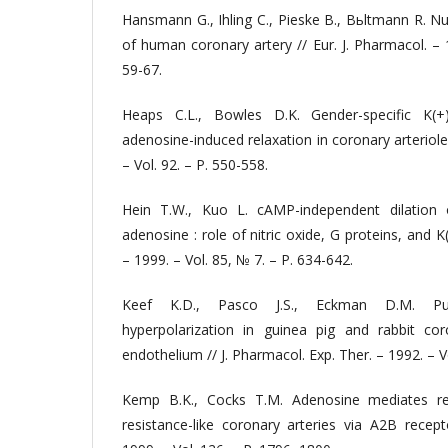
Hansmann G., Ihling C., Pieske B., Bьltmann R. N
of human coronary artery // Eur. J. Pharmacol. – 
59-67.
Heaps C.L., Bowles D.K. Gender-specific K(+)
adenosine-induced relaxation in coronary arterioles 
– Vol. 92. – P. 550-558.
Hein T.W., Kuo L. cAMP-independent dilation o
adenosine : role of nitric oxide, G proteins, and K
– 1999. – Vol. 85, № 7. – P. 634-642.
Keef K.D., Pasco J.S., Eckman D.M. Puri
hyperpolarization in guinea pig and rabbit cor
endothelium // J. Pharmacol. Exp. Ther. – 1992. – V
Kemp B.K., Cocks T.M. Adenosine mediates re
resistance-like coronary arteries via A2B recept