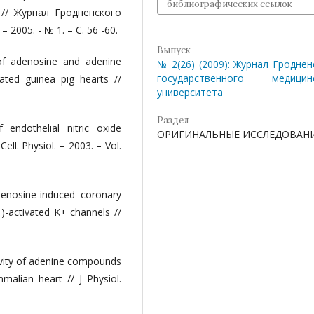
библиографических ссылок
 // Журнал Гродненского
2005. - № 1. – С. 56 -60.
Выпуск
s of adenosine and adenine
№ 2(26) (2009): Журнал Гроднен
государственного медицин
lated guinea pig hearts //
университета
Раздел
endothelial nitric oxide
ОРИГИНАЛЬНЫЕ ИССЛЕДОВАН
Cell. Physiol. – 2003. – Vol.
adenosine-induced coronary
)-activated K+ channels //
tivity of adenine compounds
malian heart // J Physiol.