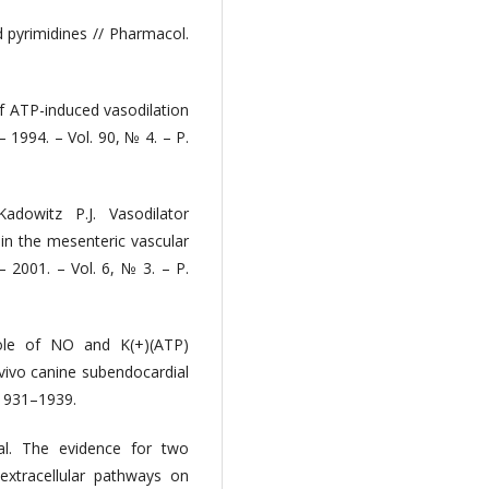
d pyrimidines // Pharmacol.
of ATP-induced vasodilation
– 1994. – Vol. 90, № 4. – P.
adowitz P.J. Vasodilator
n the mesenteric vascular
– 2001. – Vol. 6, № 3. – P.
Role of NO and K(+)(ATP)
 vivo canine subendocardial
. 1931–1939.
 al. The evidence for two
xtracellular pathways on