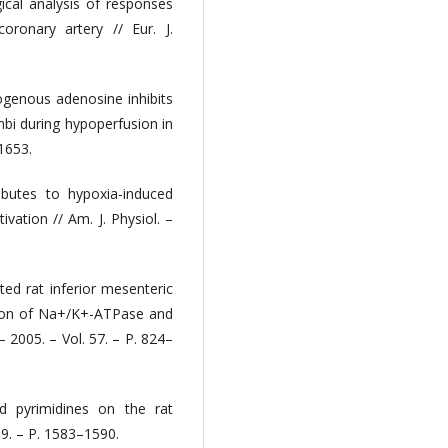
cal analysis of responses
ronary artery // Eur. J.
ogenous adenosine inhibits
bi during hypoperfusion in
–1653.
butes to hypoxia-induced
vation // Am. J. Physiol. –
ated rat inferior mesenteric
ation of Na+/K+-ATPase and
 2005. – Vol. 57. – P. 824–
nd pyrimidines on the rat
 69. – P. 1583–1590.