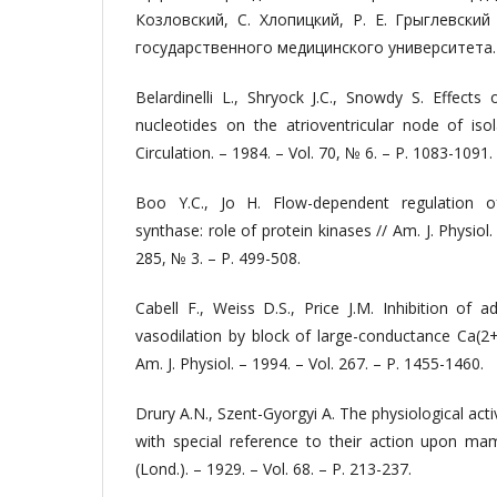
Козловский, С. Хлопицкий, Р. Е. Грыглевский
государственного медицинского университета. – 
Belardinelli L., Shryock J.C., Snowdy S. Effect
nucleotides on the atrioventricular node of iso
Circulation. – 1984. – Vol. 70, № 6. – P. 1083-1091.
Boo Y.C., Jo H. Flow-dependent regulation of 
synthase: role of protein kinases // Am. J. Physiol. 
285, № 3. – P. 499-508.
Cabell F., Weiss D.S., Price J.M. Inhibition of 
vasodilation by block of large-conductance Ca(2+
Am. J. Physiol. – 1994. – Vol. 267. – P. 1455-1460.
Drury A.N., Szent-Gyorgyi A. The physiological ac
with special reference to their action upon mam
(Lond.). – 1929. – Vol. 68. – P. 213-237.