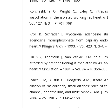
1999. – Vol. 126. – P. 1796–1800.
Korchazhkina O., Wright G., Exley C. Intrav
vasodilation in the isolated working rat heart // 
Vol. 127, № 3. – P. 701–708.
Kroll K., Schrader J. Myocardial adenosine sti
adenosine monophosphate from capillary endoth
heart // Pflugers Arch. – 1993. – Vol. 423, № 3-4. –
Liu G.S., Thornton J., Van Winkle D.M. et al. Pr
afforded by preconditioning is mediated by A1 ad
heart // Circulation. – 1991. – Vol. 84. – P. 350–356
Lynch F.M, Austin C., Heagerty A.M., Izzard A
dilation of rat coronary small arteries: roles of 
channel, endothelium, and nitric oxide // Am. J. Phy
2006. – Vol. 290. – P. 1145–1150.