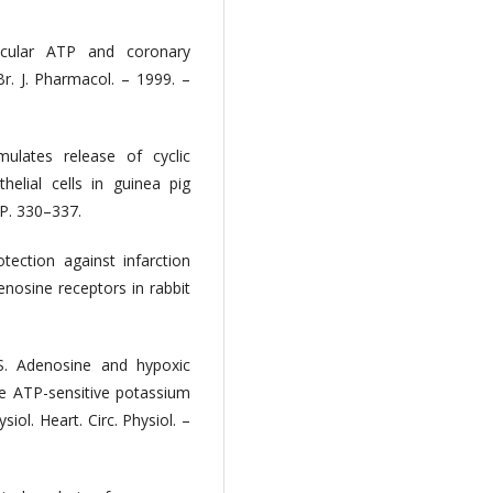
ascular ATP and coronary
Br. J. Pharmacol. – 1999. –
mulates release of cyclic
elial cells in guinea pig
 P. 330–337.
otection against infarction
enosine receptors in rabbit
.
.S. Adenosine and hypoxic
the ATP-sensitive potassium
siol. Heart. Circ. Physiol. –