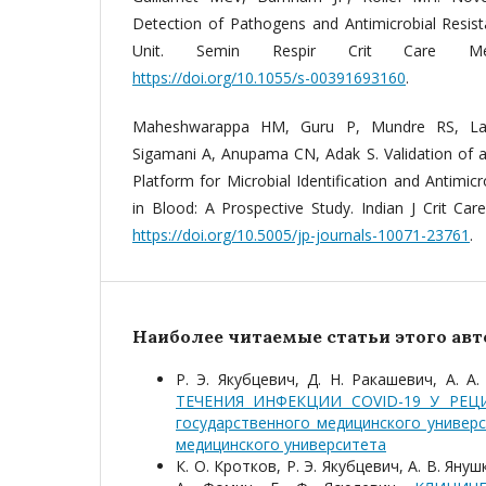
Detection of Pathogens and Antimicrobial Resist
Unit. Semin Respir Crit Care Med. 
https://doi.org/10.1055/s-00391693160
.
Maheshwarappa HM, Guru P, Mundre RS, La
Sigamani A, Anupama CN, Adak S. Validation of a
Platform for Microbial Identification and Antimic
in Blood: A Prospective Study. Indian J Crit Car
https://doi.org/10.5005/jp-journals-10071-23761
.
Наиболее читаемые статьи этого авто
Р. Э. Якубцевич, Д. Н. Ракашевич, А. А
ТЕЧЕНИЯ ИНФЕКЦИИ COVID-19 У РЕ
государственного медицинского универс
медицинского университета
К. О. Кротков, Р. Э. Якубцевич, А. В. Януш