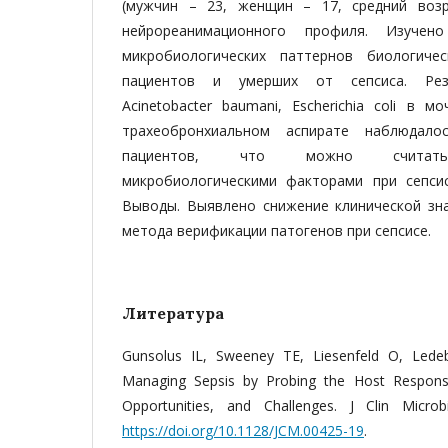
(мужчин – 23, женщин – 17, средний возр
нейрореанимационного профиля. Изучен
микробиологических паттернов биологич
пациентов и умерших от сепсиса. Рез
Acinetobacter baumani, Escherichia coli в моч
трахеобронхиальном аспирате наблюдал
пациентов, что можно считать 
микробиологическими факторами при сепси
Выводы. Выявлено снижение клинической зн
метода верификации патогенов при сепсисе.
Литература
Gunsolus IL, Sweeney TE, Liesenfeld O, Lede
Managing Sepsis by Probing the Host Response
Opportunities, and Challenges. J Clin Microbi
https://doi.org/10.1128/JCM.00425-19
.