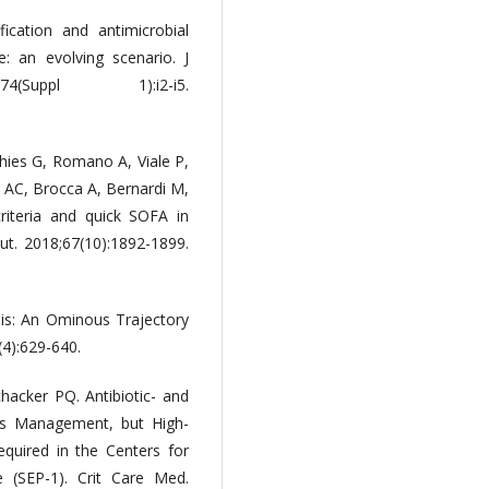
ication and antimicrobial
re: an evolving scenario. J
(Suppl 1):i2-i5.
hies G, Romano A, Viale P,
o AC, Brocca A, Bernardi M,
riteria and quick SOFA in
Gut. 2018;67(10):1892-1899.
sis: An Ominous Trajectory
(4):629-640.
chacker PQ. Antibiotic- and
sis Management, but High-
Required in the Centers for
 (SEP-1). Crit Care Med.