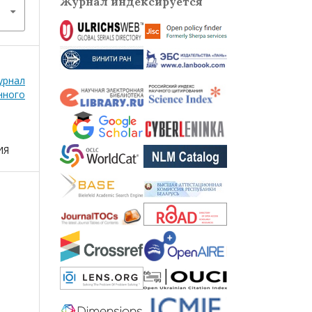
Журнал индексируется
рнал
нного
ИЯ