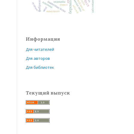
беременность
головной мозг
заболеваемость
COVID-19
гомоцистеин
аминокислоты
медицина
клиника
псориаз
этанол
юбилей
мозг
иммунитет
Информация
Для читателей
Для авторов
Для библиотек
Текущий выпуск