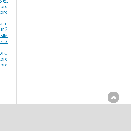
ДА,
ного
кого
И С
ИЕЙ
ЛЫМ
 № 3
ОГО
кого
ного