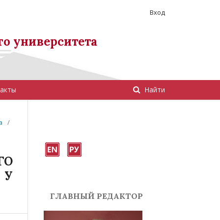
Вход
го университета
акты
Найти
а
/
О
 У
ГЛАВНЫЙ РЕДАКТОР