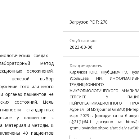
Загрузок PDF: 278
Опубликован
2023-03-06
иологических средах –
-лабораторный метод
Как цитировать
екционных осложнений.
Кирячков ЮЮ, Якубцевич РЭ, Пузи
Усольцева НИ. ИНФОРМАТИВ
яет целевой выбор
ТРАДИЦИОННОГО
ружение того или иного
МИКРОБИОЛОГИЧЕСКОГО АНАЛИЗ
 и органах пациентов не
СЕПСИСЕ У ПАЦИЕН
ских состояний. Цель
НЕЙРОРЕАНИМАЦИОННОГО ПРО
Журнал ГрГМУ (Journal GrSMU) [Интерн
тивности стандартных
март 2023 г. [цитируется по 6 авгус
епсисе у пациентов с
г.];21(1):64-1. доступно на: http://j
а. Материал и методы. В
grsmu.by/index.php/ojs/article/view/30
 включены 40 пациентов