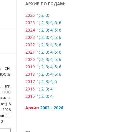
АРХИВ ПО ГОДАМ:
2026:
1;
2;
3;
2025:
1;
2;
3;
4;
5;
6
2024:
1;
2;
3;
4;
5;
6
2023:
1;
2;
3;
4;
5;
6
2022:
1;
2;
3;
4;
5;
6
2021:
1;
2;
3;
4;
5;
6
2020:
1;
2;
3;
4;
5;
6
2019:
1;
2;
3;
4;
5;
6
н СН,
2018:
1;
2;
3;
4;
5;
6
НОСТЬ
2017:
1;
2;
3;
4;
5
А ПРИ
2016:
1;
2;
3;
4
ТОВ
2015:
1;
2;
3;
4
ФИЛЯ.
ет]. 6
Архив
2003 - 2026
т 2026
ournal-
12