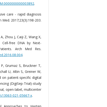
/CCM.0000000000003892
.
sive care - rapid diagnosis
lm Med. 2017;23(3):198-203.
A, Zhou J, Caiji Z, Wang X,
 Cell-free DNA by Next-
atients. Arch Med Res.
med.2016.08.004
.
g P, Grumaz S, Bruckner T,
all U, Altin S, Greiner W,
on patient-specific digital
ncing (DigiSep-Trial)-study
nal, open-label, multicenter
6/s13063-021-05667-x
.
el Approaches to Hasten