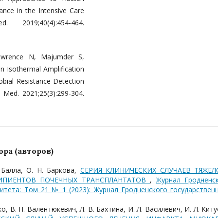
ance in the Intensive Care
2019;40(4):454-464.
wrence N, Majumder S,
n Isothermal Amplification
robial Resistance Detection
e Med. 2021;25(3):299-304.
ра (авторов)
. Балла, О. Н. Баркова,
СЕРИЯ КЛИНИЧЕСКИХ СЛУЧАЕВ ТЯЖЕЛ
ЦИПИЕНТОВ ПОЧЕЧНЫХ ТРАНСПЛАНТАТОВ
,
Журнал Гродненс
итета: Том 21 № 1 (2023): Журнал Гродненского государствен
ко, В. Н. Валентюкевич, Л. В. Бахтина, И. Л. Василевич, И. Л. Китус