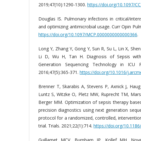
2019;47(10):1290-1300.
https://doi.org/10.1097
Douglas IS. Pulmonary infections in critical/inten
and optimizing antimicrobial usage. Curr Opin Pu
https://doi.org/10.1097/MCP.0000000000000366
.
Long Y, Zhang Y, Gong Y, Sun R, Su L, Lin X, Shen 
Li D, Wu H, Tan H. Diagnosis of Sepsis with
Generation Sequencing Technology in ICU P
2016;47(5):365-371.
https://doi.org/10.1016/j.arc
Brenner T, Skarabis A, Stevens P, Axnick J, Hau
Luntz S, Witzke O, Pletz MW, Ruprecht TM, Marsch
Berger MM. Optimization of sepsis therapy based 
precision diagnostics using next generation seque
protocol for a randomized, controlled, interventio
trial. Trials. 2021;22(1):714.
https://doi.org/10.118
Guillamet MCV, Burnham JP, Kollef MH. Nov