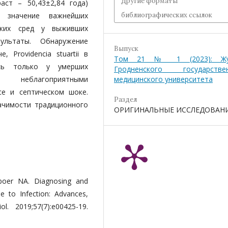
Другие форматы
аст – 50,43±2,84 года)
библиографических ссылок
о значение важнейших
еских сред у выживших
ультаты. Обнаружение
Выпуск
е, Providencia stuartii в
Том 21 № 1 (2023): Жу
ось только у умерших
Гродненского государстве
медицинского университета
неблагоприятными
се и септическом шоке.
Раздел
ачимости традиционного
ОРИГИНАЛЬНЫЕ ИССЛЕДОВАН
boer NA. Diagnosing and
 to Infection: Advances,
ol. 2019;57(7):e00425-19.