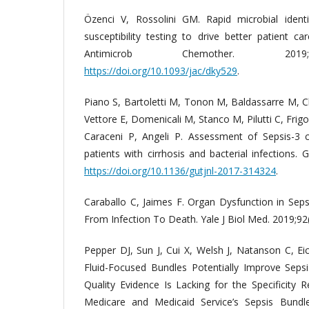
Özenci V, Rossolini GM. Rapid microbial identif
susceptibility testing to drive better patient ca
Antimicrob Chemother. 2019;74
https://doi.org/10.1093/jac/dky529
.
Piano S, Bartoletti M, Tonon M, Baldassarre M, C
Vettore E, Domenicali M, Stanco M, Pilutti C, Frig
Caraceni P, Angeli P. Assessment of Sepsis-3 c
patients with cirrhosis and bacterial infections. 
https://doi.org/10.1136/gutjnl-2017-314324
.
Caraballo C, Jaimes F. Organ Dysfunction in Sep
From Infection To Death. Yale J Biol Med. 2019;92
Pepper DJ, Sun J, Cui X, Welsh J, Natanson C, Ei
Fluid-Focused Bundles Potentially Improve Sep
Quality Evidence Is Lacking for the Specificity 
Medicare and Medicaid Service’s Sepsis Bundle