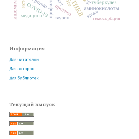
профилактика
Гродно
туберкулез
COVID-19
прогноз
аминокислоты
кровь
медицина
таурин
гемосорбция
Информация
Для читателей
Для авторов
Для библиотек
Текущий выпуск