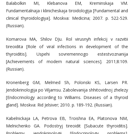
Balabolkin MI, Klebanova ЕМ, Kreminskaja VM.
Fundamentalnaja i klinicheskaja tiroidologija [Fundamental and
clinical thyroidologiya]. Moskva: Medicina; 2007. р. 522-529.
(Russian).
Komarova MA, Shilov DJu. Rol virusnyh infekcij v razvitii
tireoidita [Role of viral infections in development of the
thyroiditis]. Uspehi sovremennogo estestvoznanija
[Achievements of modern natural sciences]. 2011;8:109.
(Russian).
Kronenberg GM, Melmed Sh, Polonski KS, Larsen PR.
Jendokrinologija po Viljamsu. Zabolevanija shhitovidnoj zhelezy
[Endocrinology according to Williams. Diseases of a thyroid
gland]. Moskva: Rid Jelsiver; 2010. р. 189-192. (Russian).
Kabelnickaja LA, Petrova EB, Troishna EA, Platonova NM,
Melnichenko GA. Podostryj tireoidit [Subacute thyroiditis].
Problemy jendokrinologii [Endocrinology problems].