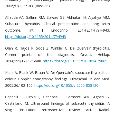
2006;52(2):35-43. (Russian).
Alfadda АА, Sallam RM, Elawad GE, Аldhukair H, Alyahya MM.
Subacute thyroiditis: Clinical presentation and long term
outcome. Int J Endocrinol. 2014;2014:794-943.
https://doi.org/10.1155/2014/794943
Olah R, Hajos P, Soos Z, Winkler G. De Quervain thyroiditis.
Corner points of the diagnosis. Orvosi. Hetilap.
2014;155(17):676-680.
https://doi.org/10.1556/OH.2014.29865
Kunz A, Blank W, Braun V. De Quervain's subacute thyroiditis -
colour Doppler sonography findings. Ultraschall in der Med.
2005;26:102-106.
https://doi.org/10.1055/s-2005-858120
Cappelli S, Pirola I, Gandossi E, Formenti AM, Agosti B,
Castellano M. Ultrasound findings of subacute thyroiditis: A
single institution retrospective review. Acta Radiol.