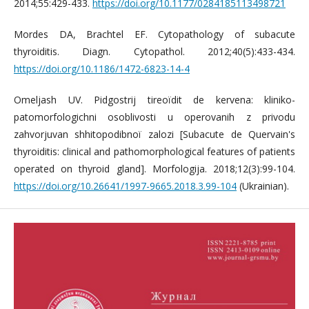
2014;55:429-433.
https://doi.org/10.1177/0284185113498721
Mordes DA, Brachtel EF. Cytopathology of subacute
thyroiditis. Diagn. Cytopathol. 2012;40(5):433-434.
https://doi.org/10.1186/1472-6823-14-4
Omeljash UV. Pіdgostrij tireoїdit de kervena: klіnіko-
patomorfologіchnі osoblivostі u operovanih z privodu
zahvorjuvan shhitopodіbnoї zalozi [Subacute de Quervain's
thyroiditis: clinical and pathomorphological features of patients
operated on thyroid gland]. Morfologija. 2018;12(3):99-104.
https://doi.org/10.26641/1997-9665.2018.3.99-104
(Ukrainian).