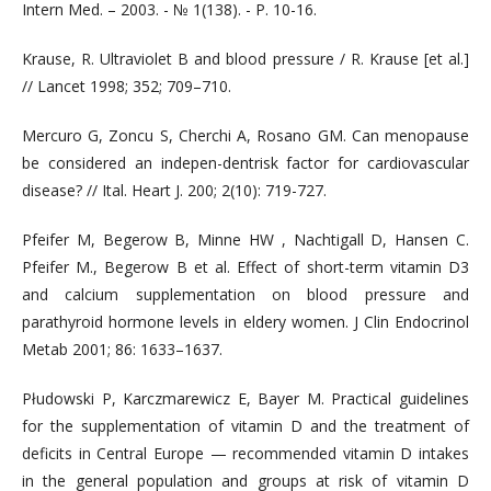
Intern Med. – 2003. - № 1(138). - P. 10-16.
Krause, R. Ultraviolet B and blood pressure / R. Krause [et al.]
// Lancet 1998; 352; 709–710.
Mercuro G, Zoncu S, Cherchi А, Rosano GМ. Саn menoраusе
bе considered аn indepen-dentrisk factor fоr cardiovascular
disease? // Itаl. Heart J. 200; 2(10): 719-727.
Pfeifer M, Begerow B, Minne HW , Nachtigall D, Hansen C.
Pfeifer M., Begerow B et al. Effect of short-term vitamin D3
and calcium supplementation on blood pressure and
parathyroid hormone levels in eldery women. J Clin Endocrinol
Metab 2001; 86: 1633–1637.
Płudowski P, Karczmarewicz E, Bayer M. Practical guidelines
for the supplementation of vitamin D and the treatment of
deficits in Central Europe — recommended vitamin D intakes
in the general population and groups at risk of vitamin D