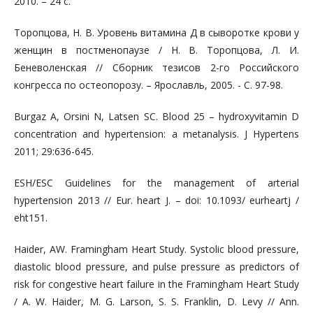
2010. – 24 с.
Торопцова, Н. В. Уровень витамина Д в сыворотке крови у
женщин в постменопаузе / Н. В. Торопцова, Л. И.
Беневоленская // Сборник тезисов 2-го Российского
конгресса по остеопорозу. – Ярославль, 2005. - С. 97-98.
Burgaz A, Orsini N, Latsen SC. Blood 25 – hydroxyvitamin D
concentration and hypertension: a metanalysis. J Hypertens
2011; 29:636-645.
ESH/ESC Guidelines for the management of arterial
hypertension 2013 // Eur. heart J. – doi: 10.1093/ eurheartj /
eht151.
Haider, AW. Framingham Неаrt Study. Systolic blood pressure,
diastolic blood pressure, and pulse pressure as predictors of
risk fоr congestive heart failure in the Framingham Heart Study
/ A. W. Haider, M. G. Larson, S. S. Franklin, D. Levy // Аnn.