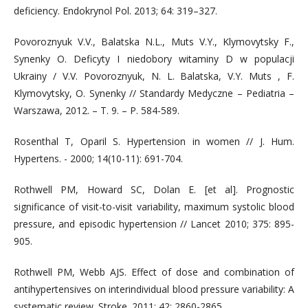
deficiency. Endokrynol Pol. 2013; 64: 319–327.
Povoroznyuk V.V., Balatska N.L., Muts V.Y., Klymovytsky F.,
Synenky O. Deficyty I niedobory witaminy D w populacji
Ukrainy / V.V. Povoroznyuk, N. L. Balatska, V.Y. Muts , F.
Klymovytsky, O. Synenky // Standardy Medyczne – Pediatria –
Warszawa, 2012. – T. 9. – P. 584-589.
Rosenthal T, Oparil S. Hypertension in women // J. Нum.
Нуреrtens. - 2000; 14(10-11): 691-704.
Rothwell РМ, Howard SC, Dolan Е. [et аl]. Prognostic
signifiсаnсе of visit-to-visit variability, maximum systolic blood
pressure, and episodic hypertension // Lancet 2010; 375: 895-
905.
Rothwell РМ, Webb AJS. Effect of dose and combination of
аntihypertensives оn interindividual blood pressure variability: А
systematic review. Stroke. 2011; 42: 2860-2865.