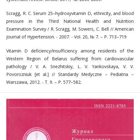
Scragg, R. C. Serum 25–hydroxyvitamin D, ethnicity, and blood
pressure in the Third National Health and Nutrition
Examination Survey / R. Scragg, M. Sowers, C. Bell // American
Journal of Hypertension. - 2007. - Vol. 20, № 7. – P. 713–719
Vitamin D deficiency/insufficiency among residents of the
Western Region of Belarus suffering from cardiovascular
pathology / V. A. Snezhitskiy, L. V. Yankovskaya, V. V.
Povorozniuk [et al.] // Standardy Medyczne – Pediatria –
Warszawa, 2012. - T. 9. – P. 577–582.