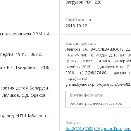
Загрузок PDF: 228
Опубликован
2015-10-12
использованием ЭВМ / А.
Как цитировать
Ляликов СА. ЗАБОЛЕВАЕМОСТЬ ДЕ
педгиз, 1941. – 368 с.
РАЗЛИЧНЫЕ ПЕРИОДЫ ДЕТСТВА. Ж
ГрГМУ (Journal GrSMU) [Интернет
октябрь 2015 г. [цитируется по 7 
 / Н.П. Гундобин. – СПб,
2026 г.];(2(26):176-80. доступн
http://journal-
grsmu.by/index.php/ojs/article/view/82
звития детей Беларуси :
 Ляликов, С.Д. Орехов. –
Другие форматы
библиографических ссылок
од ред. Н.П. Шабалова. –
Выпуск
№ 2(26) (2009): Журнал Гроднен