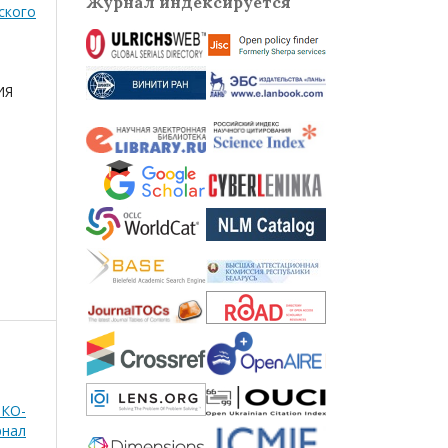
Журнал индексируется
ского
ИЯ
КО-
рнал