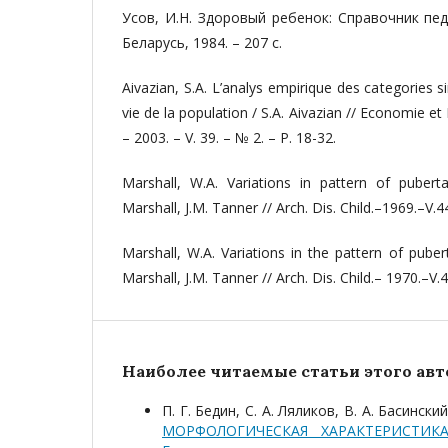
Усов, И.Н. Здоровый ребенок: Справочник педи
Беларусь, 1984. – 207 с.
Aivazian, S.A. L’analys empirique des categories s
vie de la population / S.A. Aivazian // Economie
– 2003. – V. 39. – № 2. – P. 18-32.
Marshall, W.A. Variations in pattern of puberta
Marshall, J.M. Tanner // Arch. Dis. Child.–1969.–V.4
Marshall, W.A. Variations in the pattern of pube
Marshall, J.M. Tanner // Arch. Dis. Child.– 1970.–V.
Наиболее читаемые статьи этого авто
П. Г. Бедин, С. А. Ляликов, В. А. Басинс
МОРФОЛОГИЧЕСКАЯ ХАРАКТЕРИСТИ