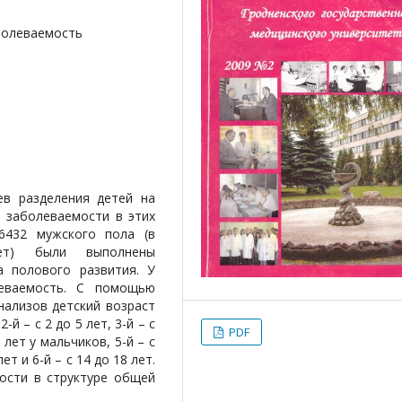
болеваемость
ев разделения детей на
ы заболеваемости в этих
6432 мужского пола (в
т) были выполнены
а полового развития. У
еваемость. С помощью
нализов детский возраст
-й – с 2 до 5 лет, 3-й – с
PDF
2 лет у мальчиков, 5-й – с
ет и 6-й – с 14 до 18 лет.
ости в структуре общей