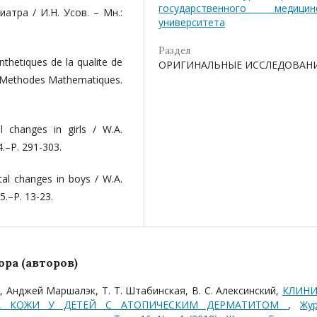
государственного медицин
атра / И.Н. Усов. – Мн.:
университета
Раздел
inthetiques de la qualite de
ОРИГИНАЛЬНЫЕ ИССЛЕДОВАН
 et Methodes Mathematiques.
l changes in girls / W.A.
4.–P. 291-303.
rtal changes in boys / W.A.
45.–P. 13-23.
ра (авторов)
кий, Анджей Маршалэк, Т. Т. Штабинская, В. С. Алексинский,
КЛИНИ
КА КОЖИ У ДЕТЕЙ С АТОПИЧЕСКИМ ДЕРМАТИТОМ
,
Жу