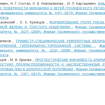
ашевич, Н. Г. Солтан, Л. В. Новомлинова , И. П. Карташевич,
АНА
С ПОВЕРХНОСТИ МИНДАЛИН У ДЕТЕЙ ГРОДНЕНСКОГО РЕГИ
медицинского университета: № 1(41) (2013): Журнал Гродненс
итета
 Басинский , О. Е. Кузнецов ,
ФОРМИРОВАНИЕ ГРУПП РИСКА
ЧНОЙ ЖЕЛЕЗЫ И ТОЛСТОГО КИШЕЧНИКА
,
Журнал Гродненс
ситета: № 3(27) (2009): Журнал Гродненского государствен
Ляликов ,
ТРИМЕСТР–СПЕЦИФИЧЕСКИЕ РЕФЕРЕНТНЫЕ ВЕЛИЧ
ГОРМОНОВ ГИПОФИЗАРНО–ТИРЕОИДНОЙ СИСТЕМЫ
,
Жу
цинского университета: № 2(22) (2008): Журнал Гродненс
итета
нецов , М. В. Ершова ,
ПРОГНОСТИЧЕСКАЯ ЗНАЧИМОСТЬ КЛИНИ
НОСТИКЕ ПРЕДРАСПОЛОЖЕННОСТИ К НАСЛЕДСТВЕННОМУ Р
ДОРОВЫХ ЛИЦ В БЕЛОРУССКОЙ ПОПУЛЯЦИИ
,
Журнал Гродненс
ситета: № 1(41) (2013): Журнал Гродненского государствен