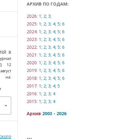
АРХИВ ПО ГОДАМ:
2026:
1;
2;
3;
2025:
1;
2;
3;
4;
5;
6
2024:
1;
2;
3;
4;
5;
6
2023:
1;
2;
3;
4;
5;
6
2022:
1;
2;
3;
4;
5;
6
ТЕЙ В
2021:
1;
2;
3;
4;
5;
6
урнал
2020:
1;
2;
3;
4;
5;
6
]. 12
2019:
1;
2;
3;
4;
5;
6
август
о на:
2018:
1;
2;
3;
4;
5;
6
2017:
1;
2;
3;
4;
5
7
2016:
1;
2;
3;
4
2015:
1;
2;
3;
4
Архив
2003 - 2026
ского