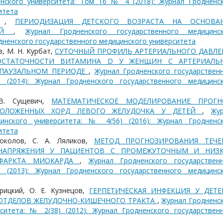
инского университета: Том 16 № 4 (2018): Журнал Гродненс
итета
ва ,
ПЕРИОДИЗАЦИЯ ДЕТСКОГО ВОЗРАСТА НА ОСНОВА
ЛЕЙ
,
Журнал Гродненского государственного медицинс
родненского государственного медицинского университета
ов, М. Н. Курбат,
СУТОЧНЫЙ ПРОФИЛЬ АРТЕРИАЛЬНОГО ДАВЛЕ
ОСТАТОЧНОСТИ ВИТАМИНА D У ЖЕНЩИН С АРТЕРИАЛЬ
ОПАУЗАЛЬНОМ ПЕРИОДЕ
,
Журнал Гродненского государствен
 (2014): Журнал Гродненского государственного медицинс
 В. Сущевич,
МАТЕМАТИЧЕСКОЕ МОДЕЛИРОВАНИЕ ПРОГН
ПОЛОЖЕННЫХ ХОРД ЛЕВОГО ЖЕЛУДОЧКА У ДЕТЕЙ
,
Жу
цинского университета: № 4(56) (2016): Журнал Гродненс
итета
околов, С. А. Ляликов,
МЕТОД ПРОГНОЗИРОВАНИЯ ТЕЧЕ
НАПРЯЖЕНИЯ У ПАЦИЕНТОВ С ПРОМЕЖУТОЧНЫМ И НИЗ
НФАРКТА МИОКАРДА
,
Журнал Гродненского государствен
 (2013): Журнал Гродненского государственного медицинс
брицкий, О. Е. Кузнецов,
ГЕРПЕТИЧЕСКАЯ ИНФЕКЦИЯ У ДЕТЕ
 ОТДЕЛОВ ЖЕЛУДОЧНО-КИШЕЧНОГО ТРАКТА
,
Журнал Гродненс
ситета: № 2(38) (2012): Журнал Гродненского государствен