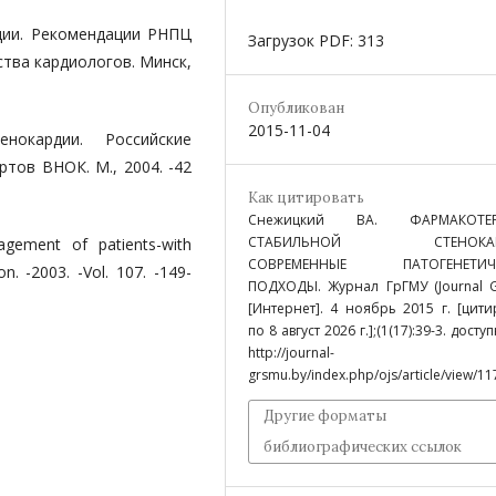
дии. Рекомендации РНПЦ
Загрузок PDF: 313
тва кардиологов. Минск,
Опубликован
2015-11-04
нокардии. Российские
тов ВНОК. М., 2004. -42
Как цитировать
Снежицкий ВА. ФАРМАКОТЕР
СТАБИЛЬНОЙ СТЕНОКАР
gement of patients-with
СОВРЕМЕННЫЕ ПАТОГЕНЕТИЧЕ
on. -2003. -Vol. 107. -149-
ПОДХОДЫ. Журнал ГрГМУ (Journal 
[Интернет]. 4 ноябрь 2015 г. [цити
по 8 август 2026 г.];(1(17):39-3. досту
http://journal-
grsmu.by/index.php/ojs/article/view/11
Другие форматы
библиографических ссылок