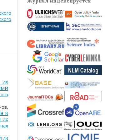
Журнал индексируется
ского
ского
 ИХ
ЯМИ
кого
нов,
Я В
 ИХ
рнал
ЛИЗ