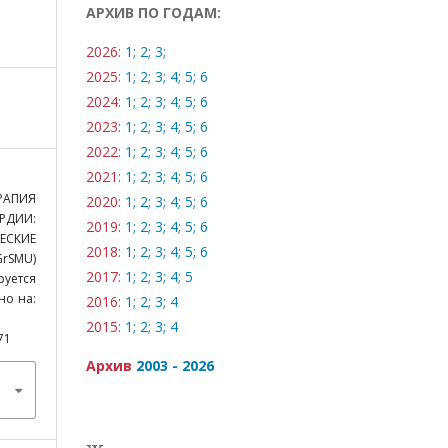
АРХИВ ПО ГОДАМ:
2026:
1;
2;
3;
2025:
1;
2;
3;
4;
5;
6
2024:
1;
2;
3;
4;
5;
6
2023:
1;
2;
3;
4;
5;
6
2022:
1;
2;
3;
4;
5;
6
2021:
1;
2;
3;
4;
5;
6
АПИЯ
2020:
1;
2;
3;
4;
5;
6
ДИИ:
2019:
1;
2;
3;
4;
5;
6
СКИЕ
2018:
1;
2;
3;
4;
5;
6
GrSMU)
2017:
1;
2;
3;
4;
5
руется
пно на:
2016:
1;
2;
3;
4
2015:
1;
2;
3;
4
71
Архив
2003 - 2026