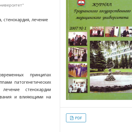
университет"
, стенокардия, лечение
ременных принципах
ппами патогенетических
я лечение стенокардии
евания и влияющими на
PDF