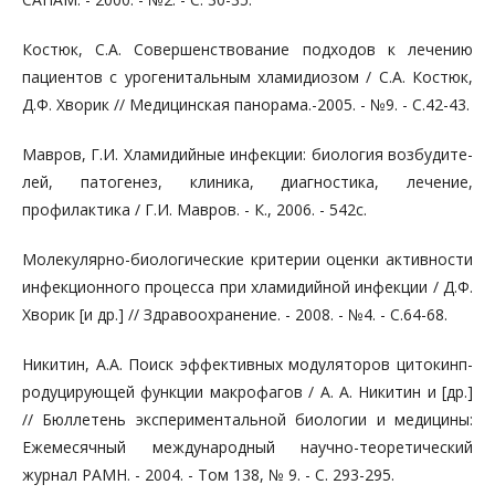
Костюк, С.А. Совершенствование подходов к лечению
паци­ентов с урогенитальным хламидиозом / С.А. Костюк,
Д.Ф. Хворик // Медицинская панорама.-2005. - №9. - С.42-43.
Мавров, Г.И. Хламидийные инфекции: биология возбудите­
лей, патогенез, клиника, диагностика, лечение,
профилактика / Г.И. Мавров. - К., 2006. - 542с.
Молекулярно-биологические критерии оценки активности
инфекционного процесса при хламидийной инфекции / Д.Ф.
Хворик [и др.] // Здравоохранение. - 2008. - №4. - С.64-68.
Никитин, А.А. Поиск эффективных модуляторов цитокинп-
родуцирующей функции макрофагов / А. А. Никитин и [др.]
// Бюл­летень экспериментальной биологии и медицины:
Ежемесячный меж­дународный научно-теоретический
журнал РАМН. - 2004. - Том 138, № 9. - С. 293-295.