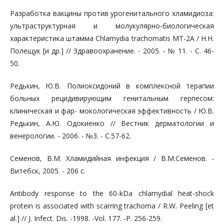
Разработка вакцины против урогенитального хламидиоза:
ультраструктурная и молукулярно-биологическая
характеристика штамма Chlamydia trachomatis МТ-2А / Н.Н.
Полещук [и др.] // Здра­воохранение. - 2005. - № 11. - С. 46-
50.
Редькин, Ю.В. Полиоксидоний в комплексной терапии
боль­ных рецидивирующим генитальным герпесом:
клиническая и фар- мокологическая эффективность / Ю.В.
Редькин, А.Ю. Одокиенко // Вестник дерматологии и
венерологии. - 2006. - №3. - С.57-62.
Семенов, В.М. Хламидийная инфекция / В.М.Семенов. -
Витебск, 2005. - 206 с.
Antibody response to the 60-kDa chlamydial heat-shock
protein is associated with scarring trachoma / R.W. Peeling [et
al.] // J. Infect. Dis. -1998. -Vol. 177. -P. 256-259.