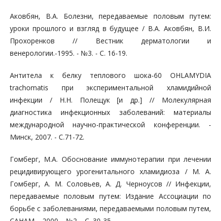
Аковбян, В.А. Болезни, передаваемые половым путем:
уроки прошлого и взгляд в будущее / В.А. Аковбян, В.И.
Прохоренков // Вестник дерматологии и
венерологии.-1995. - №3. - C. 16-19.
Антитела к белку теплового шока-60 OHLAMYDIA
trachomatis при экспериментальной хламидийной
инфекции / Н.Н. Полещук [и др.] // Молекулярная
диагностика инфекционных заболе­ваний: материалы
международной научно-практической конференции. -
Минск, 2007. - С.71-72.
Гомберг, М.А. Обоснование иммунотерапии при лечении
ре­цидивирующего урогенитального хламидиоза / М. А.
Гомберг, А. М. Соловьев, А. Д. Черноусов // Инфекции,
передаваемые половым пу­тем: Издание Ассоциации по
борьбе с заболеваниями, передаваемы­ми половым путем,
САНАМ. - 2000. - №2. - С. 30-35.