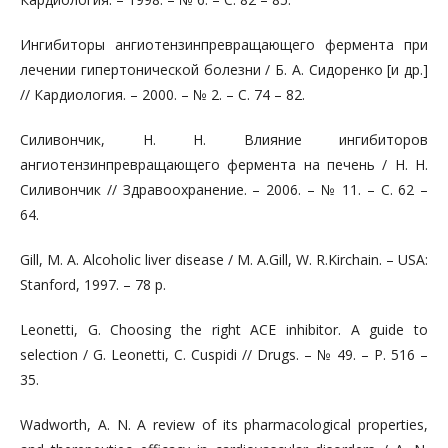
Ингибиторы ангиотензинпревращающего фермента при
лечении гипертонической болезни / Б. А. Сидоренко [и др.]
// Кардиология. – 2000. – № 2. – С. 74 – 82.
Силивончик, Н. Н. Влияние ингибиторов
ангиотензинпревращающего фермента на печень / Н. Н.
Силивончик // Здравоохранение. – 2006. – № 11. – С. 62 –
64.
Gill, M. A. Alcoholic liver disease / M. A.Gill, W. R.Kirchain. – USA:
Stanford, 1997. – 78 p.
Leonetti, G. Choosing the right ACE inhibitor. A guide to
selection / G. Leonetti, C. Cuspidi // Drugs. – № 49. – P. 516 –
35.
Wadworth, A. N. A review of its pharmacological properties,