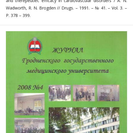
and therepeutiec efficacy in cardiovascular disorders / A. N.
Wadworth, R. N. Brogden // Drugs. – 1991. – № 41. – Vol. 3. –
P. 378 – 399.