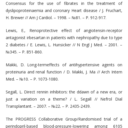
Consensus for the use of fibrates in the treatment of
dyslipoproteinaemia and coronary Heart disease / J. Fruchart,
H. Brewer // Am J Cardiol. – 1998. – №81. – Р. 912-917.
Lewis, E., Renoprotective effect of angiotensin-receptor
antagonist irbesartan in patients with nephropathy due to type
2 diabetes / E. Lewis, L. Hunsicker // N Engl J Med. – 2001. –
№345. – Р. 851-860.
Makki, D. Long-termeffects of antihypertensive agents on
proteinuria and renal function / D. Makki, J. Ma // Arch Intern
Med. – №10. – Р. 1073-1080.
Segall, L. Direct rennin inhibitors: the ddawn of a new era, or
just a variation on a theme? / L. Segall // Nefrol Dial
Transplantant. – 2007. – №22. – Р. 2435-2439.
The PROGRESS Collaborative Group/Randomised trial of a
perindopril-based blood-pressure-lowering among 6105