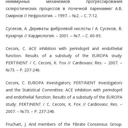
неиммунных механизмов прогрессирования
склеротических процессов в почечной паренхиме/ А.В.
Смирнов // Нефрология. – 1997. – №2. – С. 7-12.
Сусеков, А. Дериваты фиброевой кислоты / А. Сусеков, В.
Кухарчук // Кардиология. – 2001. – №7. – С. 60-65.
Ceconi, C. ACE inhibition with perindopril and endothelial
function. Results of a substudy of the EUROPA study:
PERTINENT / C. Ceconi, K. Fox // Cardiovasc Res. – 2007. –
№73. – Р. 237-246.
Ceconi, C. EUROPA Investigators; PERTINENT Investigators
and the Statistical Committee. ACE inhibition with perindopril
and endothelial function. Results of a substudy of the EUROPA
study: PERTINENT / C. Ceconi, K. Fox // Cardiovasc Res. –
2007. – №73. – Р. 237-246.
Fruchart, J. And members of the Fibrate Consensus Group.