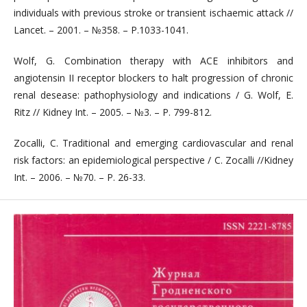
individuals with previous stroke or transient ischaemic attack //
Lancet. – 2001. – №358. – Р.1033-1041.
Wolf, G. Combination therapy with ACE inhibitors and
angiotensin II receptor blockers to halt progression of chronic
renal desease: pathophysiology and indications / G. Wolf, E.
Ritz // Kidney Int. – 2005. – №3. – Р. 799-812.
Zocalli, C. Traditional and emerging cardiovascular and renal
risk factors: an epidemiological perspective / C. Zocalli //Kidney
Int. – 2006. – №70. – P. 26-33.