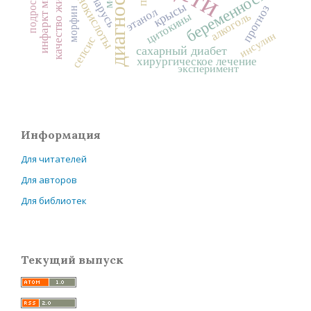
диагностика
инфаркт миокарда
аминокислоты
качество жизни
Беларусь
беременность
подростки
крысы
прогноз
морфин
этанол
алкоголь
цитокины
инсулин
сепсис
сахарный диабет
хирургическое лечение
эксперимент
Информация
Для читателей
Для авторов
Для библиотек
Текущий выпуск