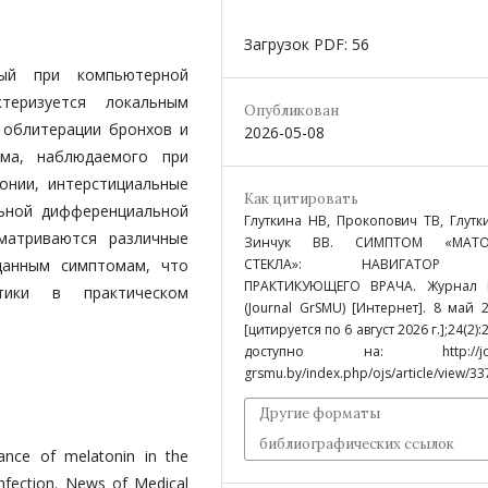
Загрузок PDF: 56
мый при компьютерной
теризуется локальным
Опубликован
 облитерации бронхов и
2026-05-08
ома, наблюдаемого при
онии, интерстициальные
Как цитировать
льной дифференциальной
Глуткина НВ, Прокопович ТВ, Глутк
сматриваются различные
Зинчук ВВ. СИМПТОМ «МАТО
данным симптомам, что
СТЕКЛА»: НАВИГАТОР
ПРАКТИКУЮЩЕГО ВРАЧА. Журнал 
тики в практическом
(Journal GrSMU) [Интернет]. 8 май 2
[цитируется по 6 август 2026 г.];24(2):
доступно на: http://jour
grsmu.by/index.php/ojs/article/view/33
Другие форматы
библиографических ссылок
ance of melatonin in the
infection. News of Medical