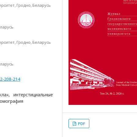
рситет, Гродно, Беларусь
еларусь
рситет, Гродно, Беларусь
еларусь
-2-208-214
ла», интерстициальные
томография
PDF