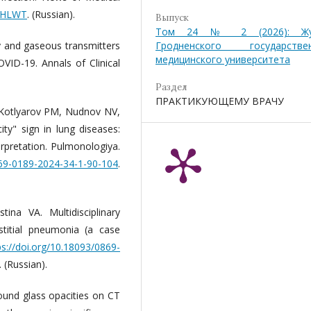
HLWT
. (Russian).
Выпуск
Том 24 № 2 (2026): Жу
y and gaseous transmitters
Гродненского государстве
медицинского университета
COVID-19. Annals of Clinical
Раздел
ПРАКТИКУЮЩЕМУ ВРАЧУ
, Kotlyarov PM, Nudnov NV,
ty" sign in lung diseases:
erpretation. Pulmonologiya.
869-0189-2024-34-1-90-104
.
na VA. Multidisciplinary
stitial pneumonia (a case
ps://doi.org/10.18093/0869-
. (Russian).
und glass opacities on CT