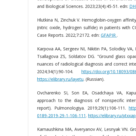
and Biological Sciences. 2023;23(4):45-51. edn:
DH
Hlutkina N, Zinchuk V. Hemoglobin-oxygen affinit
(nitric oxide, hydrogen sulfide) in patients with 
Case Reports. 2022;7:2172. edn:
GFAPIR
.
Karpova AA, Sergeev NI, Nikitin PA, Solodkiy VA
Tsallagova ZS, Soldatov DG. "Ground glass opaci
nuances of radiological diagnosis and correct int
2024;34(1):90-104.
https://doi.org/10.18093/0
https://elibrary.ru/layetu
. (Russian).
Ovcharenko SI, Son EA, Osadchaya VA, Kapusti
approach to the diagnosis of nonspecific inter
report). Pulmonologiya. 2019;29(1):106-111.
htt
0189-2019-29-1-106-111
.
https://elibrary.ru/ptxxap
Karnaushkina MA, Averyanov AV, Lesnyak VN. Gro