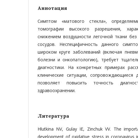
Аннотация
Симптом «матового стекла», определяе
томографии высокого разрешения, харак
снижением воздушности легочной ткани без
сосудов. Неспецифичность данного симпт
широком круге заболеваний (включая пневм
болезни и онкопатологию), требует тщате
диагностики. На конкретных примерах рас
клинические ситуации, сопровождающиеся 
позволяет повысить точность диагнос
здравоохранении.
Литература
Hlutkina NV, Gulay IE, Zinchuk VV. The import
development of oxidative stress in coronavirus 