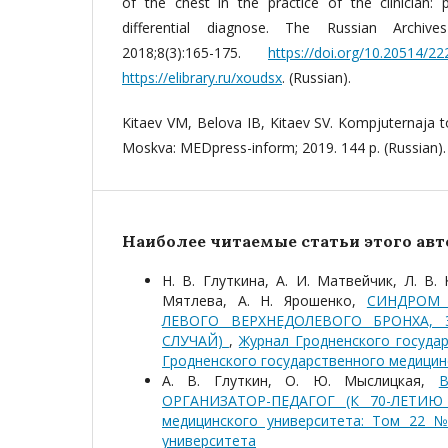
of the chest in the practice of the clinician: p
differential diagnose. The Russian Archive
2018;8(3):165-175.
https://doi.org/10.20514/2
https://elibrary.ru/xoudsx
. (Russian).
Kitaev VM, Belova IB, Kitaev SV. Kompjuternaja t
Moskva: MEDpress-inform; 2019. 144 p. (Russian).
Наиболее читаемые статьи этого авто
Н. В. Глуткина, А. И. Матвейчик, Л. В. 
Мятлева, А. Н. Ярошенко,
СИНДРОМ 
ЛЕВОГО ВЕРХНЕДОЛЕВОГО БРОНХА,
СЛУЧАЙ)
,
Журнал Гродненского государ
Гродненского государственного медицин
А. В. Глуткин, О. Ю. Мыслицкая,
ОРГАНИЗАТОР-ПЕДАГОГ (К 70-ЛЕТИ
медицинского университета: Том 22 №
университета