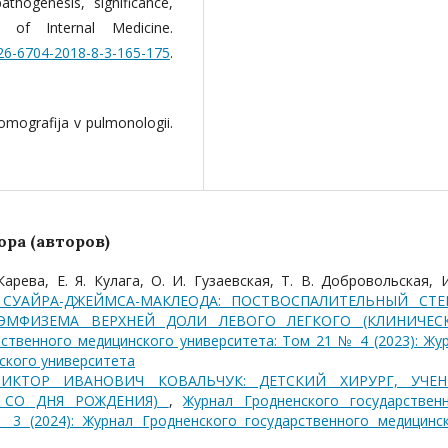
athogenesis, significance,
s of Internal Medicine.
226-6704-2018-8-3-165-175
.
omografija v pulmonologii.
ра (авторов)
Карева, Е. Я. Кулага, О. И. Гузаевская, Т. В. Добровольская, И
СУАЙРА-ДЖЕЙМСА-МАКЛЕОДА: ПОСТВОСПАЛИТЕЛЬНЫЙ СТЕ
 ЭМФИЗЕМА ВЕРХНЕЙ ДОЛИ ЛЕВОГО ЛЕГКОГО (КЛИНИЧЕС
ственного медицинского университета: Том 21 № 4 (2023): Жу
ского университета
ВИКТОР ИВАНОВИЧ КОВАЛЬЧУК: ДЕТСКИЙ ХИРУРГ, УЧЕН
Ю СО ДНЯ РОЖДЕНИЯ)
,
Журнал Гродненского государствен
 3 (2024): Журнал Гродненского государственного медицинс