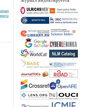
Журнал индексируется
рнал
нного