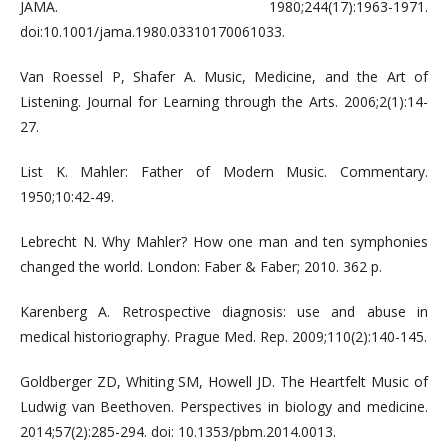
JAMA. 1980;244(17):1963-1971.
doi:10.1001/jama.1980.03310170061033.
Van Roessel P, Shafer A. Music, Medicine, and the Art of
Listening. Journal for Learning through the Arts. 2006;2(1):14-
27.
List K. Mahler: Father of Modern Music. Commentary.
1950;10:42-49.
Lebrecht N. Why Mahler? How one man and ten symphonies
changed the world. London: Faber & Faber; 2010. 362 p.
Karenberg A. Retrospective diagnosis: use and abuse in
medical historiography. Prague Med. Rep. 2009;110(2):140-145.
Goldberger ZD, Whiting SM, Howell JD. The Heartfelt Music of
Ludwig van Beethoven. Perspectives in biology and medicine.
2014;57(2):285-294. doi: 10.1353/pbm.2014.0013.