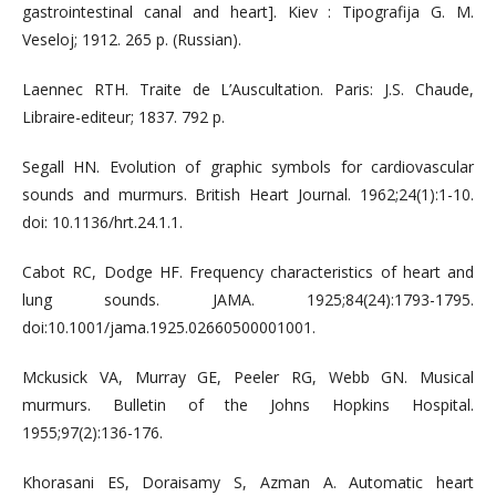
gastrointestinal canal and heart]. Kiev : Tipografija G. M.
Veseloj; 1912. 265 р. (Russian).
Laennec RTH. Traite de L’Auscultation. Paris: J.S. Chaude,
Libraire-editeur; 1837. 792 p.
Segall HN. Evolution of graphic symbols for cardiovascular
sounds and murmurs. British Heart Journal. 1962;24(1):1-10.
doi: 10.1136/hrt.24.1.1.
Cabot RC, Dodge HF. Frequency characteristics of heart and
lung sounds. JAMA. 1925;84(24):1793-1795.
doi:10.1001/jama.1925.02660500001001.
Mckusick VA, Murray GE, Peeler RG, Webb GN. Musical
murmurs. Bulletin of the Johns Hopkins Hospital.
1955;97(2):136-176.
Khorasani ES, Doraisamy S, Azman A. Automatic heart