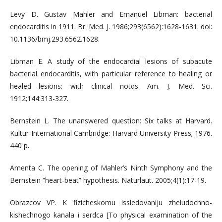
Levy D. Gustav Mahler and Emanuel Libman: bacterial
endocarditis in 1911. Br. Med. J. 1986;293(6562):1628-1631. doi:
10.1136/bmj.293.6562.1628.
Libman E. A study of the endocardial lesions of subacute
bacterial endocarditis, with particular reference to healing or
healed lesions: with clinical notqs. Am. J. Med. Sci.
1912;144:313-327.
Bernstein L. The unanswered question: Six talks at Harvard.
Kultur International Cambridge: Harvard University Press; 1976.
440 р.
Amenta C. The opening of Mahler’s Ninth Symphony and the
Bernstein “heart-beat” hypothesis. Naturlaut. 2005;4(1):17-19.
Obrazcov VP. K fizicheskomu issledovaniju zheludochno-
kishechnogo kanala i serdca [To physical examination of the