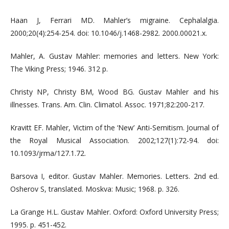
Haan J, Ferrari MD. Mahler’s migraine. Cephalalgia.
2000;20(4):254-254. doi: 10.1046/j.1468-2982. 2000.00021.x.
Mahler, А. Gustav Mahler: memories and letters. New York:
The Viking Press; 1946. 312 p.
Christy NP, Christy BM, Wood BG. Gustav Mahler and his
illnesses. Trans. Am. Clin. Climatol. Assoc. 1971;82:200-217.
Kravitt EF. Mahler, Victim of the ‘New’ Anti-Semitism. Journal of
the Royal Musical Association. 2002;127(1):72-94. doi:
10.1093/jrma/127.1.72.
Barsova I, editor. Gustav Mahler. Memories. Letters. 2nd ed.
Osherov S, translated. Moskva: Music; 1968. p. 326.
La Grange H.L. Gustav Mahler. Oxford: Oxford University Press;
1995. p. 451-452.