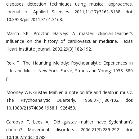
diseases detection techniques using musical approaches.
Journal of Applied Sciences. 2011;11(17):3161-3168. doi:
10.3923/jas.2011.3161.3168.
March SK. Proctor Harvey: A master clinician-teacher’s
influence on the history of cardiovascular medicine. Texas
Heart Institute Journal. 2002;29(3):182-192.
Reik T. The Haunting Melody: Psychoanalytic Experiences in
Life and Music. New York: Farrar, Straus and Young; 1953. 380
p.
Mooney WE. Gustav Mahler: a note on life and death in music.
The Psychoanalytic Quarterly. 1968;37(1):80-102. doi:
10.1080/21674086.1968.11926453.
Cardoso F, Lees AJ. Did gustav mahler have Sydenham’s
chorea? Movement disorders. 2006;21(3):289-292. doi:
10.1002/mds.20788.