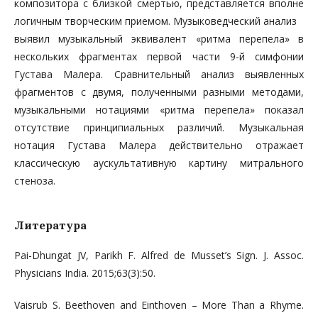
композитора с близкой смертью, представляется вполне
логичным творческим приемом. Музыковедческий анализ
выявил музыкальный эквивалент «ритма перепела» в
нескольких фрагментах первой части 9-й симфонии
Густава Малера. Сравнительный анализ выявленных
фрагментов с двумя, полученными разными методами,
музыкальными нотациями «ритма перепела» показал
отсутствие принципиальных различий. Музыкальная
нотация Густава Малера действительно отражает
классическую аускультативную картину митрального
стеноза.
Литература
Pai-Dhungat JV, Parikh F. Alfred de Musset’s Sign. J. Assoc.
Physicians India. 2015;63(3):50.
Vaisrub S. Beethoven and Einthoven – More Than a Rhyme.