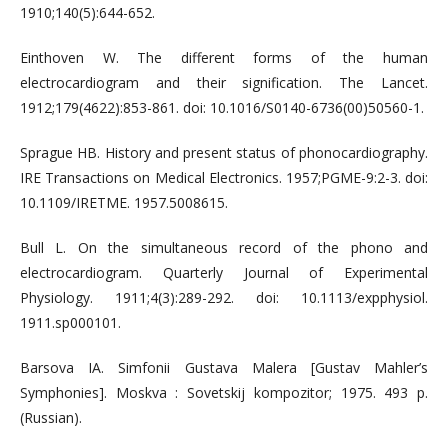
1910;140(5):644-652.
Einthoven W. The different forms of the human
electrocardiogram and their signification. The Lancet.
1912;179(4622):853-861. doi: 10.1016/S0140-6736(00)50560-1.
Sprague HB. History and present status of phonocardiography.
IRE Transactions on Medical Electronics. 1957;PGME-9:2-3. doi:
10.1109/IRETME. 1957.5008615.
Bull L. On the simultaneous record of the phono and
electrocardiogram. Quarterly Journal of Experimental
Physiology. 1911;4(3):289-292. doi: 10.1113/expphysiol.
1911.sp000101.
Barsova IA. Simfonii Gustava Malera [Gustav Mahler’s
Symphonies]. Moskva : Sovetskij kompozitor; 1975. 493 p.
(Russian).