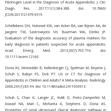
Fibrinogen Level in the Diagnosis of Acute Appendicitis. J. Clin.
Diagn. Res. 2017;11(1):384-388. doi: 10.7860/
JCDR/2017/21479.9319.
Schellekens DH, Hulsewé KW, van Acker BA, van Bijnen AA, de
Jaegere TM, Sastrowijoto SH, Buurman WA, Derikx JP.
Evaluation of the diagnostic accuracy of plasma markers for
early diagnosis in patients suspected for acute appendicitis.
Acad. Emerg. Med. 2013;20(7):703-710. doi:
10.1111/acem.12160.
Doria AS, Moineddin R, Kellenberger CJ, Epelman M, Beyene J,
Schuh S, Babyn PS, Dick PT. US or CT for Diagnosis of
Appendicitis in Children and Adults? A Meta-Analysis. Radiology.
2006;241(1):83-94. doi: 10.1148/radiol.2411050913.
Schuh S, Chan K, Langer JC, Kulik D, Preto-Zamperlini M,
Aswad NA, Man C, Mohanta A, Stephens D, Doria AS.
Properties of serial ultrasound clinical diagnostic pathway in