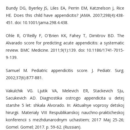
Bundy DG, Byerley JS, Liles EA, Perrin EM, Katznelson J, Rice
HE. Does this child have appendicitis? JAMA. 2007;298(4):438-
451. doi: 10.1001/jama.298.4.438.
Ohle R, O'Reilly F, O'Brien KK, Fahey T, Dimitrov BD. The
Alvarado score for predicting acute appendicitis: a systematic
review. BMC Medicine. 2011;9(1):139. doi: 10.1186/1741-7015-
9-139.
Samuel M. Pediatric appendicitis score. J. Pediatr. Surg.
2002;37(6):877-881.
Vakulchik VG. Ljutik VA, Melevich ER, Stackevich SJu,
Sacukevich AD. Diagnostika ostrogo appendicita u detej
starshe 5 let: shkala Alvorado. In: Aktualnye voprosy detskoj
hirurgii. Materialy VIII Respublikanskoj nauchno-prakticheskoj
konferencii s mezhdunarodnym uchastiem; 2017 Maj 25-26;
Gomel. Gomel; 2017. p. 59-62. (Russian).