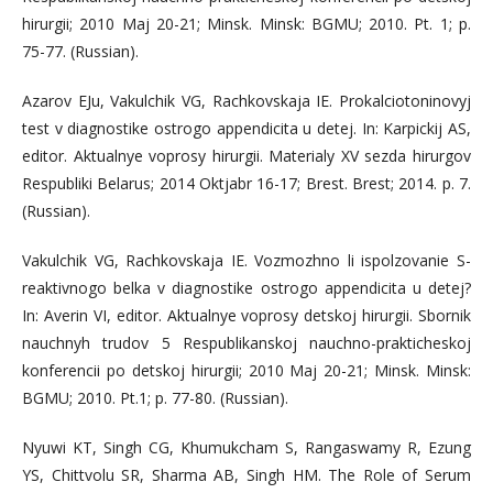
hirurgii; 2010 Maj 20-21; Minsk. Minsk: BGMU; 2010. Pt. 1; p.
75-77. (Russian).
Azarov EJu, Vakulchik VG, Rachkovskaja IE. Prokalciotoninovyj
test v diagnostike ostrogo appendicita u detej. In: Karpickij AS,
editor. Aktualnye voprosy hirurgii. Materialy XV sezda hirurgov
Respubliki Belarus; 2014 Oktjabr 16-17; Brest. Brest; 2014. p. 7.
(Russian).
Vakulchik VG, Rachkovskaja IE. Vozmozhno li ispolzovanie S-
reaktivnogo belka v diagnostike ostrogo appendicita u detej?
In: Averin VI, editor. Aktualnye voprosy detskoj hirurgii. Sbornik
nauchnyh trudov 5 Respublikanskoj nauchno-prakticheskoj
konferencii po detskoj hirurgii; 2010 Maj 20-21; Minsk. Minsk:
BGMU; 2010. Pt.1; p. 77-80. (Russian).
Nyuwi KT, Singh CG, Khumukcham S, Rangaswamy R, Ezung
YS, Chittvolu SR, Sharma AB, Singh HM. The Role of Serum