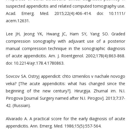
suspected appendicitis and related computed tomography use.
Acad. Emerg. Med. 2015;22(4):406-414. doi: 10.1111/
acem.12631.
Lee JH, Jeong YK, Hwang JC, Ham SY, Yang SO. Graded
compression sonography with adjuvant use of a posterior
manual compression technique in the sonographic diagnosis
of acute appendicitis. Am. J. Roentgenol. 2002;178(4):863-868.
doi: 10.2214/ajr.178.4.1780863.
Sovcov SA. Ostryj appendicit: chto izmenilos v nachale novogo
veka? [The acute appendicitis: what has changed since the
beginning of the new century?]. Hirurgija. Zhurnal im. N.I.
Pirogova [Journal Surgery named after N.I. Pirogov]. 2013;7:37-
42. (Russian).
Alvarado A. A practical score for the early diagnosis of acute
appendicitis. Ann. Emerg. Med. 1986;15(5):557-564.