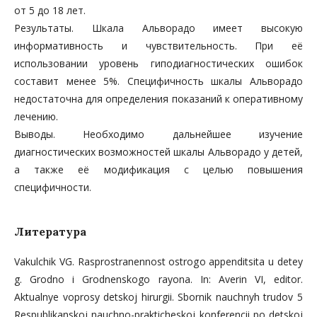
от 5 до 18 лет.
Результаты. Шкала Альворадо имеет высокую
информативность и чувствительность. При её
использовании уровень гиподиагностических ошибок
составит менее 5%. Специфичность шкалы Альворадо
недостаточна для определения показаний к оперативному
лечению.
Выводы. Необходимо дальнейшее изучение
диагностических возможностей шкалы Альворадо у детей,
а также её модификация с целью повышения
специфичности.
Литература
Vakulchik VG. Rasprostranennost ostrogo appenditsita u detey
g. Grodno i Grodnenskogo rayona. In: Averin VI, editor.
Aktualnye voprosy detskoj hirurgii. Sbornik nauchnyh trudov 5
Respublikanskoj nauchno-prakticheskoj konferencii po detskoj