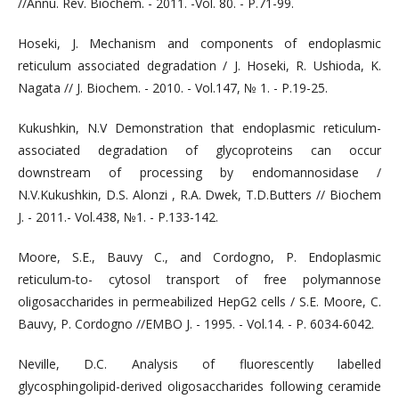
//Annu. Rev. Biochem. - 2011. -Vol. 80. - P.71-99.
Hoseki, J. Mechanism and components of endoplasmic
reticulum associated degradation / J. Hoseki, R. Ushioda, K.
Nagata // J. Biochem. - 2010. - Vol.147, № 1. - P.19-25.
Kukushkin, N.V Demonstration that endoplasmic reticulum-
associated degradation of glycoproteins can occur
downstream of processing by endomannosidase /
N.V.Kukushkin, D.S. Alonzi , R.A. Dwek, T.D.Butters // Biochem
J. - 2011.- Vol.438, №1. - P.133-142.
Moore, S.E., Bauvy C., and Cordogno, P. Endoplasmic
reticulum-to- cytosol transport of free polymannose
oligosaccharides in permeabilized HepG2 cells / S.E. Moore, C.
Bauvy, P. Cordogno //EMBO J. - 1995. - Vol.14. - P. 6034-6042.
Neville, D.C. Analysis of fluorescently labelled
glycosphingolipid-derived oligosaccharides following ceramide