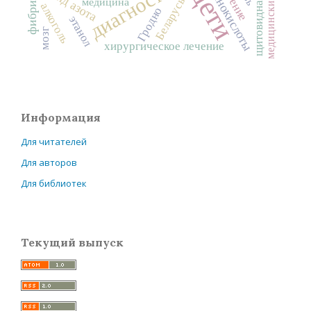
щитовидная железа
диагностика
аминокислоты
оксид азота
дети
Беларусь
медицина
алкоголь
Гродно
этанол
мозг
хирургическое лечение
Информация
Для читателей
Для авторов
Для библиотек
Текущий выпуск