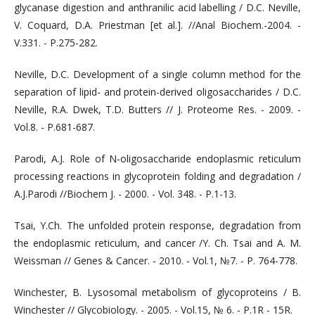
glycanase digestion and anthranilic acid labelling / D.C. Neville,
V. Coquard, D.A. Priestman [et al.]. //Anal Biochem.-2004. -
V.331. - P.275-282.
Neville, D.C. Development of a single column method for the
separation of lipid- and protein-derived oligosaccharides / D.C.
Neville, R.A. Dwek, T.D. Butters // J. Proteome Res. - 2009. -
Vol.8. - P.681-687.
Parodi, A.J. Role of N-oligosaccharide endoplasmic reticulum
processing reactions in glycoprotein folding and degradation /
A.J.Parodi //Biochem J. - 2000. - Vol. 348. - P.1-13.
Tsai, Y.Ch. The unfolded protein response, degradation from
the endoplasmic reticulum, and cancer /Y. Ch. Tsai and A. M.
Weissman // Genes & Cancer. - 2010. - Vol.1, №7. - P. 764-778.
Winchester, B. Lysosomal metabolism of glycoproteins / B.
Winchester // Glycobiology. - 2005. - Vol.15, № 6. - P.1R - 15R.