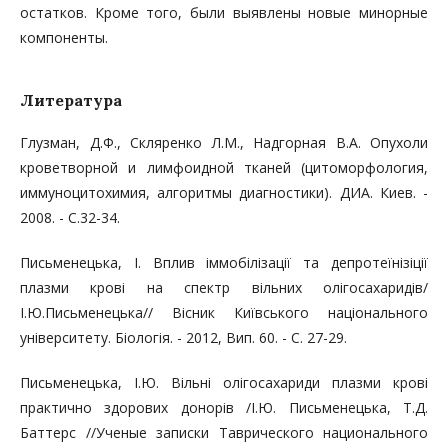
остатков. Кроме того, были выявлены новые минорные
компоненты.
Литература
Глузман, Д.Ф., Скляренко Л.М., Надгорная В.А. Опухоли
кроветворной и лимфоидной тканей (цитоморфология,
иммуноцитохимия, алгоритмы диагностики). ДИА. Киев. -
2008. - С.32-34.
Письменецька, І. Вплив іммобілізації та депротеїнізіції
плазми крові на спектр вільних олігосахаридів/
І.Ю.Письменецька// Вісник Київського національного
університету. Біологія. - 2012, Вип. 60. - С. 27-29.
Письменецька, І.Ю. Вільні олігосахариди плазми крові
практично здорових донорів /І.Ю. Письменецька, Т.Д.
Баттерс //Ученые записки Таврического национального