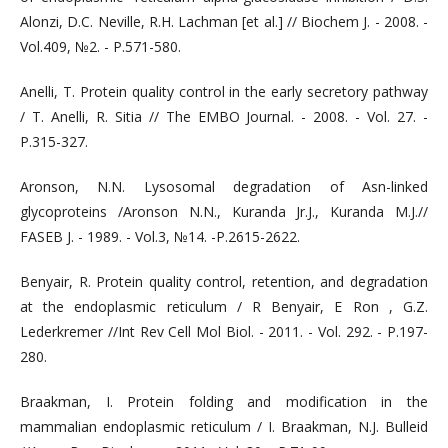
Alonzi, D.C. Neville, R.H. Lachman [et al.] // Biochem J. - 2008. -
Vol.409, №2. - Р.571-580.
Anelli, T. Protein quality control in the early secretory pathway
/ T. Anelli, R. Sitia // The EMBO Journal. - 2008. - Vol. 27. -
P.315-327.
Aronson, N.N. Lysosomal degradation of Asn-linked
glycoproteins /Aronson N.N., Kuranda Jr.J., Kuranda M.J.//
FASEB J. - 1989. - Vol.3, №14. -P.2615-2622.
Benyair, R. Protein quality control, retention, and degradation
at the endoplasmic reticulum / R Benyair, E Ron , G.Z.
Lederkremer //Int Rev Cell Mol Biol. - 2011. - Vol. 292. - P.197-
280.
Braakman, I. Protein folding and modification in the
mammalian endoplasmic reticulum / I. Braakman, N.J. Bulleid