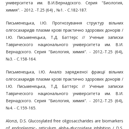
университета им. В.И.Вернадского. Серия "Биология,
химия". - 2012. -Т.25 (64) , №1. - С.182-187.
Письменецька, І.Ю. Прогнозування структур вільних
олігосахаридів плазми крові практично здорових донорів /
І.Ю. Письменецька, Т.Д. Баттерс // Ученые записки
Таврического национального университета им. В.И.
Вернадского. Серия "Биология, химия". - 2012.-Т.25 (64),
№3. - С.158-164.
Письменецька, І.Ю. Аналіз зарядженої фракції вільних
олігосахаридів плазми крові практично здорових донорів /
І.Ю. Письменецька, Т.Д. Баттерс // Ученые записки
Таврического национального университета им. В.И.
Вернадского. Серия "Биология, химия". - 2012.-Т.25 (64),
№4. - С.159-165.
Alonzi, D.S. Glucosylated free oligosaccharides are biomarkers
of endoplasmic- reticulum alpha-glucosidase inhibition / D.S.