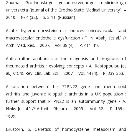
Zhurnal Grodnenskogo gosudarstvennogo medicinskogo
universiteta [Journal of the Grodno State Medical University]. –
2010. – № 4 (32). – S. 3-11. (Russian)
Acute hyperhomocysteinemia induces microvascular and
macrovascular endothelial dysfunction / T. N. Abahji [et al.] //
Arch. Med. Res. – 2007. – Vol. 38 (4). – P. 411-416.
Anti-citrulline antibodies in the diagnosis and prognosis of
rheumatoid arthritis : evolving concepts / A. Raptopoulou [et
al.] // Crit. Rev. Clin. Lab. Sci. – 2007. – Vol. 44 (4). – P. 339-363.
Association between the PTPN22 gene and rheumatoid
arthritis and juvenile idiopathic arthritis in a UK population :
further support that PTPN22 is an autoimmunity gene / A.
Hinks [et al.] // Arthritis Rheum. – 2005. – Vol. 52. – P. 1694-
1699.
Brustolin, S. Genetics of homocysteine metabolism and