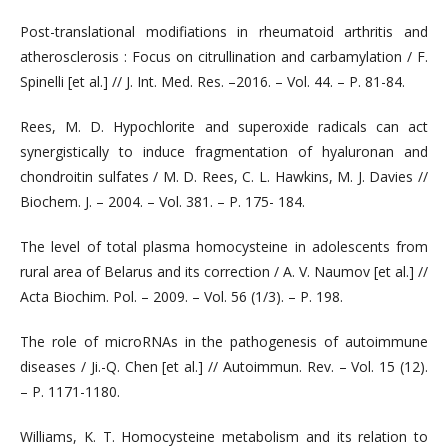
Post-translational modifiations in rheumatoid arthritis and
atherosclerosis : Focus on citrullination and carbamylation / F.
Spinelli [et al.] // J. Int. Med. Res. –2016. – Vol. 44. – P. 81-84.
Rees, M. D. Hypochlorite and superoxide radicals can act
synergistically to induce fragmentation of hyaluronan and
chondroitin sulfates / M. D. Rees, C. L. Hawkins, M. J. Davies //
Biochem. J. – 2004. – Vol. 381. – P. 175- 184.
The level of total plasma homocysteine in adolescents from
rural area of Belarus and its correction / A. V. Naumov [et al.] //
Acta Biochim. Pol. – 2009. – Vol. 56 (1/3). – Р. 198.
The role of microRNAs in the pathogenesis of autoimmune
diseases / Ji.-Q. Chen [et al.] // Autoimmun. Rev. – Vol. 15 (12).
– P. 1171-1180.
Williams, K. T. Homocysteine metabolism and its relation to