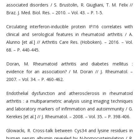
associated disorders / S. Brustolin, R. Giugliani, T. M. Felix //
Braz. J. Med. Biol. Res. – 2010. – Vol. 43. – P. 1-5.
Circulating interferon-inducible protein IFI16 correlates with
clinical and serological features in rheumatoid arthritis / A.
Alunno [et al.] // Arthritis Care Res. (Hoboken). – 2016. – Vol.
68. – P. 440-445.
Doran, M. Rheumatoid arthritis and diabetes mellitus :
evidence for an association? / M. Doran // J. Rheumatol. –
2007. – Vol. 34. – P. 460-462.
Endothelial dysfunction and atherosclerosis in rheumatoid
arthritis : a multiparametric analysis using imaging techniques
and laboratory markers of inflmmation and autoimmunity / G.
Kerekes [et al.] // J. Rheumatol. – 2008. – Vol. 35. – P. 398-406.
Glowacki, R. Cross-talk between Cys34 and lysine residues in
human serum albumin revealed by N-homocysteinylation / R.