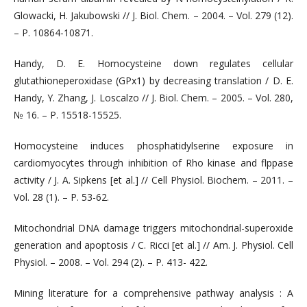
Glowacki, H. Jakubowski // J. Biol. Chem. – 2004. – Vol. 279 (12).
– P. 10864-10871.
Handy, D. E. Homocysteine down regulates cellular
glutathioneperoxidase (GPx1) by decreasing translation / D. E.
Handy, Y. Zhang, J. Loscalzo // J. Biol. Chem. – 2005. – Vol. 280,
№ 16. – P. 15518-15525.
Homocysteine induces phosphatidylserine exposure in
cardiomyocytes through inhibition of Rho kinase and flppase
activity / J. A. Sipkens [et al.] // Cell Physiol. Biochem. – 2011. –
Vol. 28 (1). – P. 53-62.
Mitochondrial DNA damage triggers mitochondrial-superoxide
generation and apoptosis / C. Ricci [et al.] // Am. J. Physiol. Cell
Physiol. – 2008. – Vol. 294 (2). – P. 413- 422.
Mining literature for a comprehensive pathway analysis : A