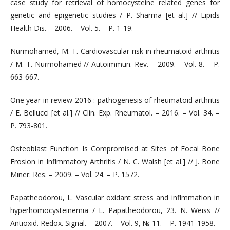
case study for retrieval of homocysteine related genes for
genetic and epigenetic studies / P. Sharma [et al.] // Lipids
Health Dis. – 2006. – Vol. 5. – P. 1-19.
Nurmohamed, M. T. Cardiovascular risk in rheumatoid arthritis
/ M. T. Nurmohamed // Autoimmun. Rev. – 2009. – Vol. 8. – P.
663-667.
One year in review 2016 : pathogenesis of rheumatoid arthritis
/ E. Bellucci [et al.] // Clin. Exp. Rheumatol. – 2016. – Vol. 34. –
P. 793-801.
Osteoblast Function Is Compromised at Sites of Focal Bone
Erosion in Inflmmatory Arthritis / N. C. Walsh [et al.] // J. Bone
Miner. Res. – 2009. – Vol. 24. – P. 1572.
Papatheodorou, L. Vascular oxidant stress and inflmmation in
hyperhomocysteinemia / L. Papatheodorou, 23. N. Weiss //
Antioxid. Redox. Signal. – 2007. – Vol. 9, № 11. – P. 1941-1958.