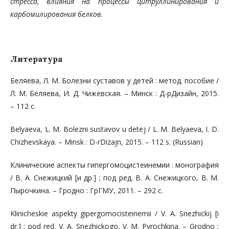
стресса, влияния на процессы цитруллинирования и
карбомили
рования белков.
Литература
Беляева, Л. М. Болезни суставов у детей : метод. пособие /
Л. М. Беляева, И. Д. Чижевская. – Минск : Д-рДизайн, 2015.
– 112 с.
Belyaeva, L. М. Bolezni sustavov u detej / L. М. Belyaeva, I. D.
Chizhevskaya. – Minsk : D-rDizajn, 2015. – 112 s. (Russian)
Клинические аспекты гипергомоцистеинемии : монография
/ В. А. Снежицкий [и др.] ; под ред. В. А. Снежицкого, В. М.
Пырочкина. – Гродно : ГрГМУ, 2011. – 292 с.
Klinicheskie aspekty gipergomocisteinemii / V. A. Snezhickij [i
dr.] ; pod red. V. A. Snezhickogo, V. M. Pyrochkina. – Grodno :