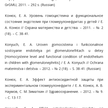
GrGMU, 2011. – 292 s. (Russian)
Конюх, Е. А. Уровень гомоцистеина и функциональное
состояние эндотелия при гломерулонефритах у детей / Е.
А. Конюх // Охрана материнства и детства. – 2011. – № 2
(18). – С. 38-41.
Konyuch, Е. А. Uroven gomocisteina i funkcionalnoe
sostoyanie endoteliya pri glomerulonefritach u detey
[Homocysteine level and functional condition of endothelium
in children with glomerulonephritis] / Е. А. Konyuch // Ochrana
materinstva i detstva. – 2012. – № 2 (18). – S. 38-41. (Russian)
Конюх, Е. А. Эффект антиоксидантной защиты при
экспериментальном гломерулонефрите / Е. А. Конюх, А. В.
Наумов, С. М. Зиматкин // Здравоохранение. – 2012. – № 9.
– С. 13-17.