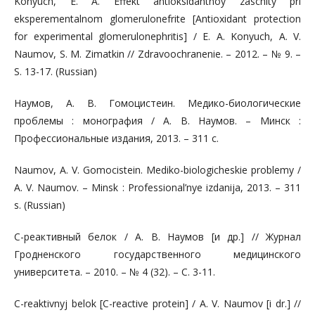
Konyuch, Е. А. Effekt antioksidantnoy zaschity pri
eksperementalnom glomerulonefrite [Antioxidant protection
for experimental glomerulonephritis] / Е. А. Konyuch, А. V.
Naumov, S. М. Zimatkin // Zdravoochranenie. – 2012. – № 9. –
S. 13-17. (Russian)
Наумов, А. В. Гомоцистеин. Медико-биологические
проблемы : монография / А. В. Наумов. – Минск :
Профессиональные издания, 2013. – 311 с.
Naumov, A. V. Gomocistein. Mediko-biologicheskie problemy /
A. V. Naumov. – Minsk : Professional’nye izdanija, 2013. – 311
s. (Russian)
C-реактивный белок / А. В. Наумов [и др.] // Журнал
Гродненского государственного медицинского
университета. – 2010. – № 4 (32). – С. 3-11.
C-reaktivnyj belok [C-reactive protein] / А. V. Naumov [i dr.] //