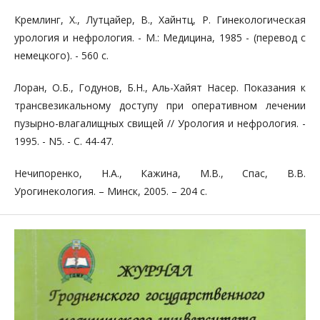
Кремлинг, Х., Лутцайер, В., Хайнтц, Р. Гинекологическая
урология и нефрология. - М.: Медицина, 1985 - (перевод с
немецкого). - 560 с.
Лоран, О.Б., Годунов, Б.Н., Аль-Хайят Насер. Показания к
трансвезикальному доступу при оперативном лечении
пузырно-влагалищных свищей // Урология и нефрология. -
1995. - N5. - С. 44-47.
Нечипоренко, Н.А., Кажина, М.В., Спас, В.В.
Урогинекология. – Минск, 2005. – 204 с.