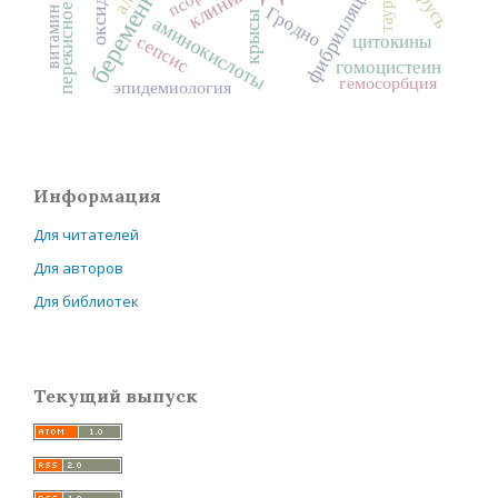
беременность
клиника
таурин
витамин D
Гродно
крысы
аминокислоты
сепсис
цитокины
гомоцистеин
гемосорбция
эпидемиология
Информация
Для читателей
Для авторов
Для библиотек
Текущий выпуск