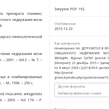
Загрузок PDF: 192
сть препарата спазмекс
ентного недержания мочи
Опубликован
9.
2015-12-23
шерско-гинекологической
Как цитировать
Нечипоренко НА. ДЕТРУЗИТОЛ В ЛЕ
СМЕШАННОГО НЕДЕРЖАНИЯ МО
лечение недержания мочи
ЖЕНЩИН. Журнал ГрГМУ (Journal G
– 2001. – Vol.3. – № 7. –
[Интернет]. 23 декабрь 2015 г. [цити
по 8 август 2026 г.];(2(14):39-0. досту
http://journal-
жных и комбинированных
grsmu.by/index.php/ojs/article/view/15
– М., 1996. – 250 с.
Другие форматы
библиографических ссылок
and muscarinic antagonists
l. – 2005. – Vol. 174. – P.