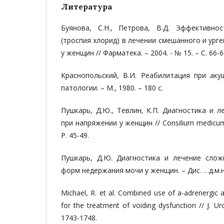
Литература
Буянова, С.Н., Петрова, В.Д. Эффективно
(троспия хлорид) в лечении смешанного и ург
у женщин // Фарматека. – 2004. - № 15. – С. 66-6
Краснопольский, В.И. Реабилитация при аку
патологии. – М., 1980. – 180 с.
Пушкарь, Д.Ю., Тевлин, К.П. Диагностика и 
при напряжении у женщин // Consilium medicum. 
P. 45-49.
Пушкарь, Д.Ю. Диагностика и лечение сло
форм недержания мочи у женщин. – Дис. …д.м.н.. 
Michael, R. et al. Combined use of a-adrenergic 
for the treatment of voiding dysfunction // J. Uro
1743-1748.