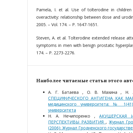
Pamela, I. et al. Use of tolterodine in childre
overactivity: relationship between dose and urodin
2005. – Vol. 174. – P. 1647-1651.
Steven, A. et al. Tolterodine extended release att
symptoms in men with benign prostatic hyperplasia
174. – P. 2273-2276.
Наиболее читаемые статьи этого авто
А. Г. Батаева , О. В. Махина , Н.
СПЕЦИФИЧЕСКОГО АНТИГЕНА КАК МА
медицинского университета: № 1(41)
университета
Н. А. Нечипоренко ,
АКУШЕРСКАЯ 
ПЕРСПЕКТИВЫ РАЗВИТИЯ
,
Журнал Гро
(2006): Журнал Гродненского государств