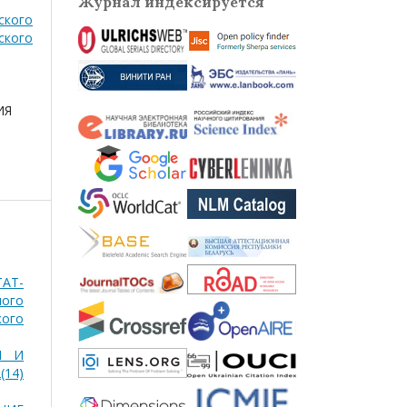
Журнал индексируется
ского
ского
ИЯ
АТ-
ного
кого
Ы И
(14)