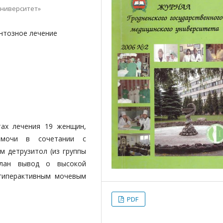
университет»
нтозное лечение
тах лечения 19 женщин,
 мочи в сочетании с
м детрузитол (из группы
делан вывод о высокой
 гиперактивным мочевым
PDF