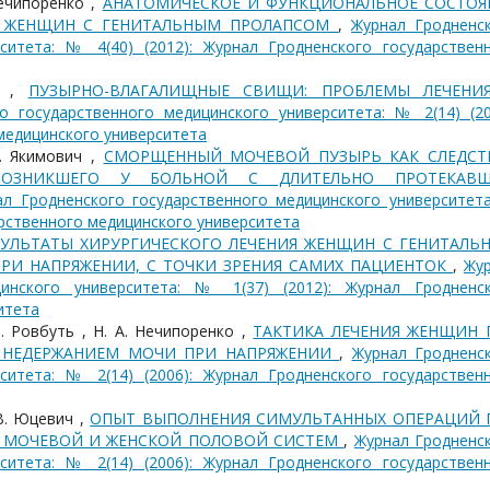
Нечипоренко ,
АНАТОМИЧЕСКОЕ И ФУНКЦИОНАЛЬНОЕ СОСТОЯ
У ЖЕНЩИН С ГЕНИТАЛЬНЫМ ПРОЛАПСОМ
,
Журнал Гродненс
ситета: № 4(40) (2012): Журнал Гродненского государствен
о ,
ПУЗЫРНО-ВЛАГАЛИЩНЫЕ СВИЩИ: ПРОБЛЕМЫ ЛЕЧЕНИ
о государственного медицинского университета: № 2(14) (20
медицинского университета
Г. Якимович ,
СМОРЩЕННЫЙ МОЧЕВОЙ ПУЗЫРЬ КАК СЛЕДСТ
 ВОЗНИКШЕГО У БОЛЬНОЙ С ДЛИТЕЛЬНО ПРОТЕКАВ
ал Гродненского государственного медицинского университет
дарственного медицинского университета
ЗУЛЬТАТЫ ХИРУРГИЧЕСКОГО ЛЕЧЕНИЯ ЖЕНЩИН С ГЕНИТАЛЬ
РИ НАПРЯЖЕНИИ, С ТОЧКИ ЗРЕНИЯ САМИХ ПАЦИЕНТОК
,
Жу
цинского университета: № 1(37) (2012): Журнал Гродненс
итета
Ф. Ровбуть , Н. А. Нечипоренко ,
ТАКТИКА ЛЕЧЕНИЯ ЖЕНЩИН 
С НЕДЕРЖАНИЕМ МОЧИ ПРИ НАПРЯЖЕНИИ
,
Журнал Гродненс
ситета: № 2(14) (2006): Журнал Гродненского государствен
 В. Юцевич ,
ОПЫТ ВЫПОЛНЕНИЯ СИМУЛЬТАННЫХ ОПЕРАЦИЙ 
В МОЧЕВОЙ И ЖЕНСКОЙ ПОЛОВОЙ СИСТЕМ
,
Журнал Гродненс
ситета: № 2(14) (2006): Журнал Гродненского государствен