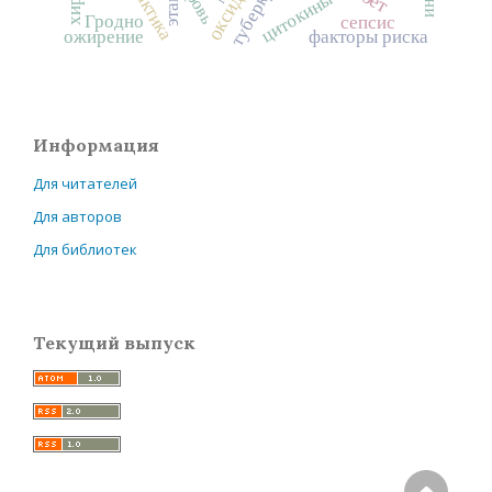
туберкулез
кровь
цитокины
Гродно
сепсис
ожирение
факторы риска
Информация
Для читателей
Для авторов
Для библиотек
Текущий выпуск