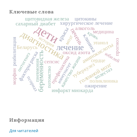
Ключевые слова
щитовидная железа
цитокины
хирургическое лечение
сахарный диабет
дети
алкоголь
крысы
печень
диагностика
медицина
кровь
клиника
мозг
история
реабилитация
прогноз
этанол
аминокислоты
лечение
Беларусь
оксид азота
факторы риска
беременность
юбилей
онтогенез
профилактика
качество жизни
сердце
пневмония
сепсис
головной мозг
иммунитет
туберкулез
холестаз
потомство
морфин
псориаз
поликлиника
ожирение
инфаркт миокарда
Информация
Для читателей