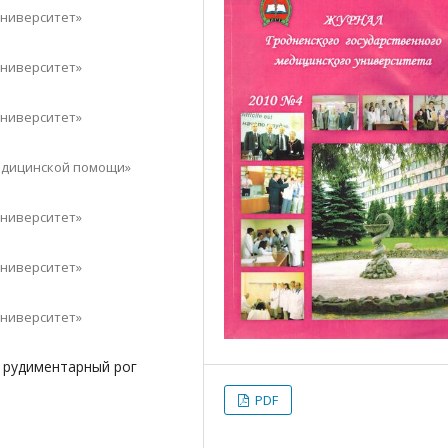
университет»
университет»
университет»
медицинской помощи»
университет»
университет»
университет»
 рудиментарный рог
PDF