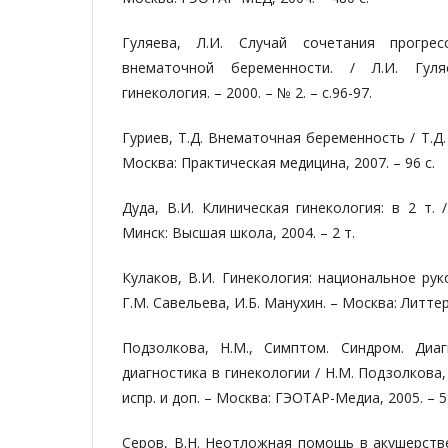
Гуляева, Л.И. Случай сочетания прогре
внематочной беременности. / Л.И. Гул
гинекология. – 2000. – № 2. – с.96-97.
Гуриев, Т.Д. Внематочная беременность / Т.Д. 
Москва: Практическая медицина, 2007. – 96 с.
Дуда, В.И. Клиническая гинекология: в 2 т. /
Минск: Высшая школа, 2004. – 2 т.
Кулаков, В.И. Гинекология: национальное рук
Г.М. Савельева, И.Б. Манухин. – Москва: Литтерр
Подзолкова, Н.М., Симптом. Синдром. Диа
диагностика в гинекологии / Н.М. Подзолкова, О
испр. и доп. – Москва: ГЭОТАР-Медиа, 2005. – 5
Серов, В.Н. Неотложная помощь в акушерстве