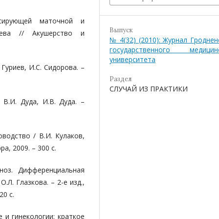
ссирующей маточной и
Выпуск
яева // Акушерство и
№ 4(32) (2010): Журнал Гроднен
государственного медицин
университета
Гуриев, И.С. Сидорова. –
Раздел
СЛУЧАЙ ИЗ ПРАКТИКИ
 В.И. Дуда, И.В. Дуда. –
оводство / В.И. Кулаков,
а, 2009. – 300 с.
гноз. Дифференциальная
.Л. Глазкова. – 2-е изд.,
20 с.
 и гинекологии: краткое