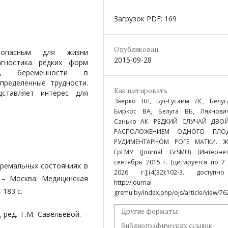
Загрузок PDF: 169
Опубликован
я опасным для жизни
2015-09-28
агностика редких форм
ер, беременности в
пределенные трудности.
Как цитировать
дставляет интерес для
Зверко ВЛ, Бут-Гусаим ЛС, Белуг
Биркос ВА, Белуга ВБ, Ляхнови
Санько АК. РЕДКИЙ СЛУЧАЙ ДВО
РАСПОЛОЖЕНИЕМ ОДНОГО ПЛО
РУДИМЕНТАРНОМ РОГЕ МАТКИ. Ж
ГрГМУ (Journal GrSMU) [Интернет
сентябрь 2015 г. [цитируется по 7 
тремальных состояниях в
2026 г.];(4(32):102-3. доступн
. – Москва: Медицинская
http://journal-
 183 с.
grsmu.by/index.php/ojs/article/view/76
Другие форматы
 ред. Г.М. Савельевой. –
библиографических ссылок