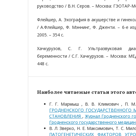
руководство / В.Н. Серов. – Москва: ГЭОТАР-Мед
Флейшер, А. Эхография в акушерстве и гинеко
/ А.Флейшер, Ф. Мэннинг, Ф. Дженти. – 6-е изд
2005. – 354 с.
Хачкурузов, С. Г. Ультразвуковая диа
беременности / С.Г. Хачкурузов. – Москва: МЕ
448 с.
Наиболее читаемые статьи этого авто
Г. Г. Мармыш , В. В. Климович , П. М
ГРОДНЕНСКОГО ГОСУДАРСТВЕННОГО 
СТАНОВЛЕНИЯ
,
Журнал Гродненского го
Гродненского государственного медицин
В. Л. Зверко, Н. Е. Максимович, Т. С. Ми
ПАТОГЕНЕТИЧЕСКИХ ФАКТОРОВ УГ