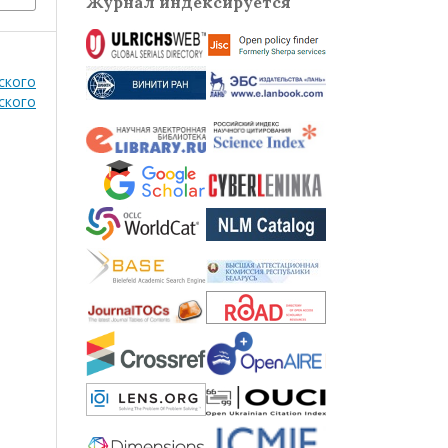
Журнал индексируется
ского
ского