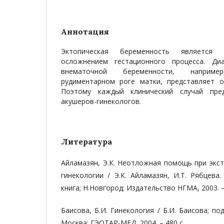
Аннотация
Эктопическая беременность являетс
осложнением гестационного процесса. Ди
внематочной беременности, наприм
рудиментарном роге матки, представляет о
Поэтому каждый клинический случай пре
акушеров-гинекологов.
Литература
Айламазян, Э.К. Неотложная помощь при экс
гинекологии / Э.К. Айламазян, И.Т. Рябцева
книга; Н.Новгород: Издательство НГМА, 2003. –
Баисова, Б.И. Гинекология / Б.И. Баисова; под
Москва: ГЭОТАР-МЕД, 2004. – 480 с.