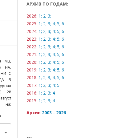
АРХИВ ПО ГОДАМ:
2026:
1;
2;
3;
2025:
1;
2;
3;
4;
5;
6
2024:
1;
2;
3;
4;
5;
6
2023:
1;
2;
3;
4;
5;
6
2022:
1;
2;
3;
4;
5;
6
2021:
1;
2;
3;
4;
5;
6
а МВ,
2020:
1;
2;
3;
4;
5;
6
ч НА,
2019:
1;
2;
3;
4;
5;
6
ЙНИ С
2018:
1;
2;
3;
4;
5;
6
ДА В
2017:
1;
2;
3;
4;
5
урнал
]. 28
2016:
1;
2;
3;
4
август
2015:
1;
2;
3;
4
о на:
Архив
2003 - 2026
2