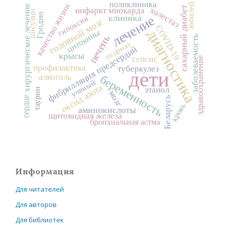
поликлиника
юбилей
качество жизни
хирургическое лечение
сахарный диабет
холестаз
инфаркт миокарда
инсулин
Гродно
лечение
клиника
гипоксия
головной мозг
COVID-19
диагностика
цитокины
печень
заболеваемость
псориаз
фибрилляция предсердий
крысы
сепсис
здравоохранение
профилактика
туберкулез
дети
алкоголь
беременность
ученый
оксид азота
этанол
таурин
мозг
Беларусь
сердце
кровь
аминокислоты
щитовидная железа
бронхиальная астма
Информация
Для читателей
Для авторов
Для библиотек