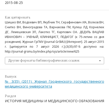
2015-08-25
Как цитировать
Шишко ВИ, Водоевич ВП, Якубчик ТН, Серафинович ИА, Волков ВН,
Снитко ВН, Виноградова ТА, Варнакова ГМ, Кулеш ЛД, Корнелюк
ДГ, Лемешевская ЗП, Лакотко ТГ, Карпович ОА. ДЕДУЛЬ ВАЦЛАВ
ИВАНОВИЧ – УЧЕНЫЙ, КЛИНИЦИСТ, ПЕДАГОГ (к 75-летию со дня
рождения). Журнал ГрГМУ (Journal GrSMU) [Интернет]. 25 август 2015
г. [цитируется по 7 август 2026 г.];(3(35):97-9. доступно на:
http://journal-grsmu.by/index.php/ojs/article/view/625
Другие форматы библиографических ссылок
Выпуск
№ 3(35) (2011): Журнал Гродненского государственного
медицинского университета
Раздел
ИСТОРИЯ МЕДИЦИНЫ И МЕДИЦИНСКОГО ОБРАЗОВАНИЯ