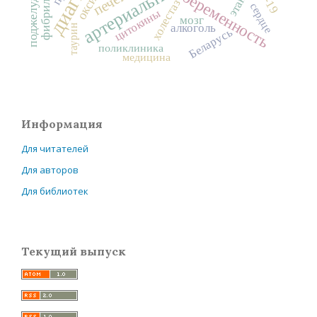
этанол
печень
беременность
холестаз
сердце
цитокины
мозг
алкоголь
таурин
Беларусь
поликлиника
медицина
Информация
Для читателей
Для авторов
Для библиотек
Текущий выпуск