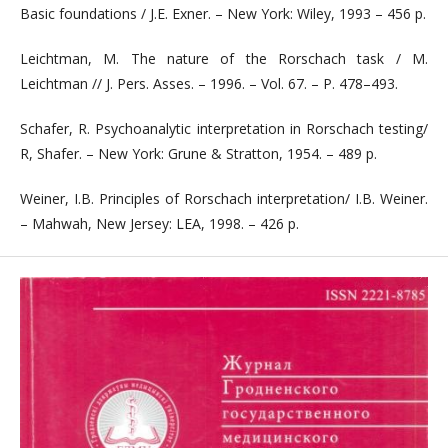
Basic foundations / J.E. Exner. – New York: Wiley, 1993 – 456 p.
Leichtman, M. The nature of the Rorschach task / M.
Leichtman // J. Pers. Asses. – 1996. – Vol. 67. – P. 478–493.
Schafer, R. Psychoanalytic interpretation in Rorschach testing/
R, Shafer. – New York: Grune & Stratton, 1954. – 489 p.
Weiner, I.B. Principles of Rorschach interpretation/ I.B. Weiner.
– Mahwah, New Jersey: LEA, 1998. – 426 p.