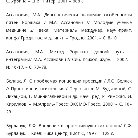
С. Урбина – Спб.: Питер, 2001 – 688 с.
Ассанович, М.А. Диагностически значимые особенности
пятен Роршаха / М.А. Ассанович // Молодые ученые
медицине 21 века: Материалы междунар. науч.-практ.
конф./ Гродн. гос. мед. ин-т. – Гродно, 2001. – С. 8-10.
Ассанович, М.А. Метод Роршаха: долгий путь к
интеграции/ М.А. Ассанович // Сиб. психол. журн. – 2002. –
№ 16-17. – С. 73–78.
Беллак, Л. О проблемах концепции проекции / Л.О. Беллак
// Проективная психология / Пер. с англ. М. Будыниной, С.
Лихацкой, Г. Миннигалиевой и др. Науч. ред. Р. Римская, И.
Кириллов. – М.:Апрель-Пресс; ЭКСМО-Пресс, 2000. – C. 10–
29.
Бурлачук, Л.Ф. Введение в проективную психологию/ Л.Ф.
Бурлачук. – Киев: Ника-центр; Вист-С, 1997. – 128 с.