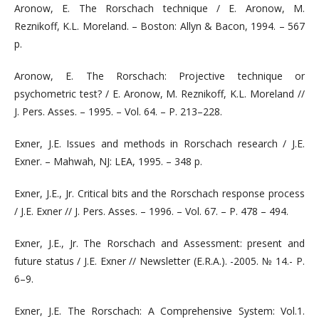
Aronow, E. The Rorschach technique / E. Aronow, M.
Reznikoff, K.L. Moreland. – Boston: Allyn & Bacon, 1994. – 567
p.
Aronow, E. The Rorschach: Projective technique or
psychometric test? / E. Aronow, M. Reznikoff, K.L. Moreland //
J. Pers. Asses. – 1995. – Vol. 64. – P. 213–228.
Exner, J.E. Issues and methods in Rorschach research / J.E.
Exner. – Mahwah, NJ: LEA, 1995. – 348 p.
Exner, J.E., Jr. Critical bits and the Rorschach response process
/ J.E. Exner // J. Pers. Asses. – 1996. – Vol. 67. – P. 478 – 494.
Exner, J.E., Jr. The Rorschach and Assessment: present and
future status / J.E. Exner // Newsletter (E.R.A.). -2005. № 14.- P.
6–9.
Exner, J.E. The Rorschach: A Comprehensive System: Vol.1.