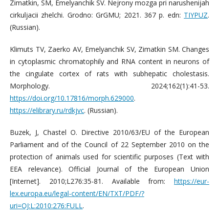
Zimatkin, SM, Emelyanchik SV. Nejrony mozga pri narushenijah
cirkuljacii zhelchi. Grodno: GrGMU; 2021. 367 p. edn:
TIYPUZ
.
(Russian).
Klimuts TV, Zaerko AV, Emelyanchik SV, Zimatkin SM. Changes
in cytoplasmic chromatophily and RNA content in neurons of
the cingulate cortex of rats with subhepatic cholestasis.
Morphology. 2024;162(1):41-53.
https://doi.org/10.17816/morph.629000
.
https://elibrary.ru/rdkjvc
. (Russian).
Buzek, J, Chastel O. Directive 2010/63/EU of the European
Parliament and of the Council of 22 September 2010 on the
protection of animals used for scientific purposes (Text with
EEA relevance). Official Journal of the European Union
[Internet]. 2010;L276:35-81. Available from:
https://eur-
lex.europa.eu/legal-content/EN/TXT/PDF/?
uri=OJ:L:2010:276:FULL
.