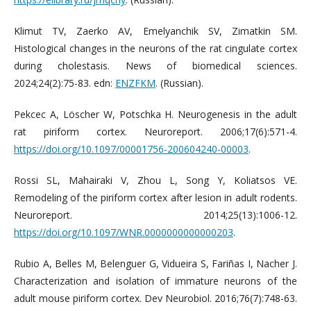
Klimut TV, Zaerko AV, Emelyanchik SV, Zimatkin SM.
Histological changes in the neurons of the rat cingulate cortex
during cholestasis. News of biomedical sciences.
2024;24(2):75-83. edn:
ENZFKM
. (Russian).
Pekcec A, Löscher W, Potschka H. Neurogenesis in the adult
rat piriform cortex. Neuroreport. 2006;17(6):571-4.
https://doi.org/10.1097/00001756-200604240-00003
.
Rossi SL, Mahairaki V, Zhou L, Song Y, Koliatsos VE.
Remodeling of the piriform cortex after lesion in adult rodents.
Neuroreport. 2014;25(13):1006-12.
https://doi.org/10.1097/WNR.0000000000000203
.
Rubio A, Belles M, Belenguer G, Vidueira S, Fariñas I, Nacher J.
Characterization and isolation of immature neurons of the
adult mouse piriform cortex. Dev Neurobiol. 2016;76(7):748-63.