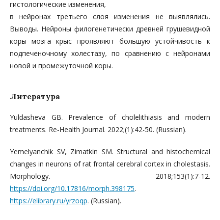
гистологические изменения,
в нейронах третьего слоя изменения не выявлялись.
Выводы. Нейроны филогенетически древней грушевидной
коры мозга крыс проявляют большую устойчивость к
подпеченочному холестазу, по сравнению с нейронами
новой и промежуточной коры.
Литература
Yuldasheva GB. Prevalence of cholelithiasis and modern
treatments. Re-Health Journal. 2022;(1):42-50. (Russian).
Yemelyanchik SV, Zimatkin SM. Structural and histochemical
changes in neurons of rat frontal cerebral cortex in cholestasis.
Morphology. 2018;153(1):7-12.
https://doi.org/10.17816/morph.398175
.
https://elibrary.ru/yrzoqp
. (Russian).