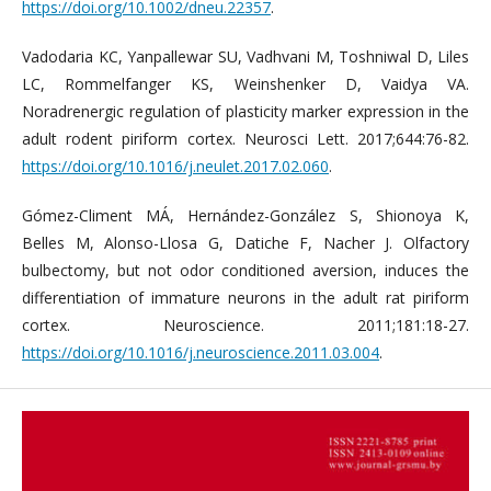
https://doi.org/10.1002/dneu.22357
.
Vadodaria KC, Yanpallewar SU, Vadhvani M, Toshniwal D, Liles
LC, Rommelfanger KS, Weinshenker D, Vaidya VA.
Noradrenergic regulation of plasticity marker expression in the
adult rodent piriform cortex. Neurosci Lett. 2017;644:76-82.
https://doi.org/10.1016/j.neulet.2017.02.060
.
Gómez-Climent MÁ, Hernández-González S, Shionoya K,
Belles M, Alonso-Llosa G, Datiche F, Nacher J. Olfactory
bulbectomy, but not odor conditioned aversion, induces the
differentiation of immature neurons in the adult rat piriform
cortex. Neuroscience. 2011;181:18-27.
https://doi.org/10.1016/j.neuroscience.2011.03.004
.