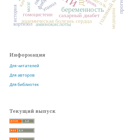
головной мозг
алкоголь
прогноз
кровь
этанол
мозг
история
беременность
медицина
гомоцистеин
сахарный диабет
ишемическая болезнь сердца
аминокислоты
кортизол
Информация
Для читателей
Для авторов
Для библиотек
Текущий выпуск