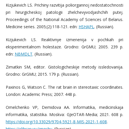
Kizjukevich LS. Prichiny razvitija poliorgannoj nedostatochnosti
pri hirurgicheskoj patologii zhelchevyvodjashchih putej.
Proceedings of the National Academy of Sciences of Belarus.
Medicine series. 2005;(2):118-121. edn:
HSHAPL
. (Russian).
Kizjukevich LS. Reaktivnye izmenenija v pochkah pri
eksperimentalnom holestaze. Grodno: GrGMU; 2005. 239 p.
edn:
NBMDLT
. (Russian).
Zimatkin SM, editor. Gistologicheskije metody issledovanija.
Grodno: GrGMU; 2015. 179 p. (Russian).
Paxinos G, Watson C. The rat brain in stereotaxic coordinates.
London: Academic Press; 2007. 448 р.
Omelchenko VP, Demidova AA. Informatika, medicinskaja
informatika, statistika. Moskva: GJeOTAR-Media; 2021. 608 p.
https://doi.org/10.33029/9704-5921-8-MIS-2021-1-608
.
https://elibrary.ru/jmqchy
. (Russian).