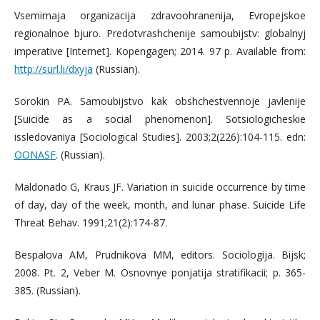
Vsemirnaja organizacija zdravoohranenija, Evropejskoe
regionalnoe bjuro. Predotvrashсhenije samoubijstv: globalnyj
imperative [Internet]. Kopengagen; 2014. 97 p. Available from:
http://surl.li/dxyja
(Russian).
Sorokin PA. Samoubijstvo kak obshсhestvennoje javlenije
[Suicide as a social phenomenon]. Sotsiologicheskie
issledovaniya [Sociological Studies]. 2003;2(226):104-115. edn:
OONASF
. (Russian).
Maldonado G, Kraus JF. Variation in suicide occurrence by time
of day, day of the week, month, and lunar phase. Suicide Life
Threat Behav. 1991;21(2):174-87.
Bespalova AM, Prudnikova MM, editors. Sociologija. Bijsk;
2008. Pt. 2, Veber M. Osnovnye ponjatija stratifikacii; p. 365-
385. (Russian).