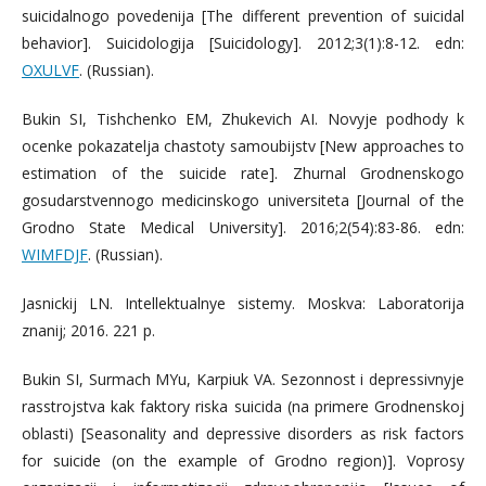
suicidalnogo povedenija [The different prevention of suicidal
behavior]. Suicidologija [Suicidology]. 2012;3(1):8-12. edn:
OXULVF
. (Russian).
Bukin SI, Tishchenko EM, Zhukevich AI. Novyje podhody k
ocenke pokazatelja chastoty samoubijstv [New approaches to
estimation of the suicide rate]. Zhurnal Grodnenskogo
gosudarstvennogo medicinskogo universiteta [Journal of the
Grodno State Medical University]. 2016;2(54):83-86. edn:
WIMFDJF
. (Russian).
Jasnickij LN. Intellektualnye sistemy. Moskva: Laboratorija
znanij; 2016. 221 p.
Bukin SI, Surmach MYu, Karpiuk VA. Sezonnost i depressivnyje
rasstrojstva kak faktory riska suicida (na primere Grodnenskoj
oblasti) [Seasonality and depressive disorders as risk factors
for suicide (on the example of Grodno region)]. Voprosy