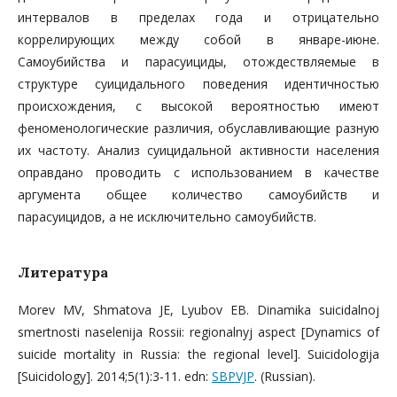
интервалов в пределах года и отрицательно
коррелирующих между собой в январе-июне.
Самоубийства и парасуициды, отождествляемые в
структуре суицидального поведения идентичностью
происхождения, с высокой вероятностью имеют
феноменологические различия, обуславливающие разную
их частоту. Анализ суицидальной активности населения
оправдано проводить с использованием в качестве
аргумента общее количество самоубийств и
парасуицидов, а не исключительно самоубийств.
Литература
Morev MV, Shmatova JE, Lyubov EB. Dinamika suicidalnoj
smertnosti naselenija Rossii: regionalnyj aspect [Dynamics of
suicide mortality in Russia: the regional level]. Suicidologija
[Suicidology]. 2014;5(1):3-11. edn:
SBPVJP
. (Russian).