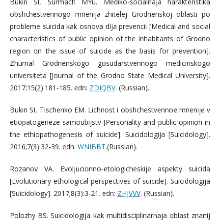
Bukin SI, Surmach MYu. Mediko-socialnaja harakteristika
obshchestvennogo mnenija zhitelej Grodnenskoj oblasti po
probleme suicida kak osnova dlja prevencii [Medical and social
characteristics of public opinion of the inhabitants of Grodno
region on the issue of suicide as the basis for prevention].
Zhurnal Grodnenskogo gosudarstvennogo medicinskogo
universiteta [Journal of the Grodno State Medical University].
2017;15(2):181-185. edn:
ZDIQBV
. (Russian).
Bukin SI, Tischenko EM. Lichnost i obshсhestvennoe mnenije v
etiopatogeneze samoubijstv [Personality and public opinion in
the ethiopathogenesis of suicide]. Suicidologija [Suicidology].
2016;7(3):32-39. edn:
WNIBBT
.(Russian).
Rozanov VA. Evoljucionno-etologicheskije aspekty suicida
[Evolutionary-ethological perspectives of suicide]. Suicidologija
[Suicidology]. 2017;8(3):3-21. edn:
ZHJVVV
. (Russian).
Polozhy BS. Suicidologija kak multidisciplinarnaja oblast znanij