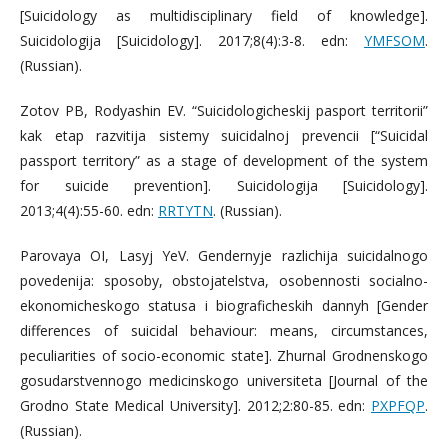
[Suicidology as multidisciplinary field of knowledge].
Suicidologija [Suicidology]. 2017;8(4):3-8. edn:
YMFSOM
.
(Russian).
Zotov PB, Rodyashin EV. “Suicidologicheskij pasport territorii”
kak etap razvitija sistemy suicidalnoj prevencii [“Suicidal
passport territory” as a stage of development of the system
for suicide prevention]. Suicidologija [Suicidology].
2013;4(4):55-60. edn:
RRTYTN
. (Russian).
Parovaya OI, Lasyj YeV. Gendernyje razlichija suicidalnogo
povedenija: sposoby, obstojatelstva, osobennosti socialno-
ekonomicheskogo statusa i biograficheskih dannyh [Gender
differences of suicidal behaviour: means, circumstances,
peculiarities of socio-economic state]. Zhurnal Grodnenskogo
gosudarstvennogo medicinskogo universiteta [Journal of the
Grodno State Medical University]. 2012;2:80-85. edn:
PXPFQP
.
(Russian).