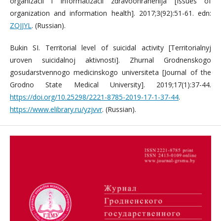
organizacii i informatizacii zdravoohranenija [Issues of
organization and information health]. 2017;3(92):51-61. edn:
ZQJJYL
. (Russian).
Bukin SI. Territorial level of suicidal activity [Territorialnyj
uroven suicidalnoj aktivnosti]. Zhurnal Grodnenskogo
gosudarstvennogo medicinskogo universiteta [Journal of the
Grodno State Medical University]. 2019;17(1):37-44.
https://doi.org/10.25298/2221-8785-2019-17-1-37-44
.
https://www.elibrary.ru/yzjvvr
. (Russian).