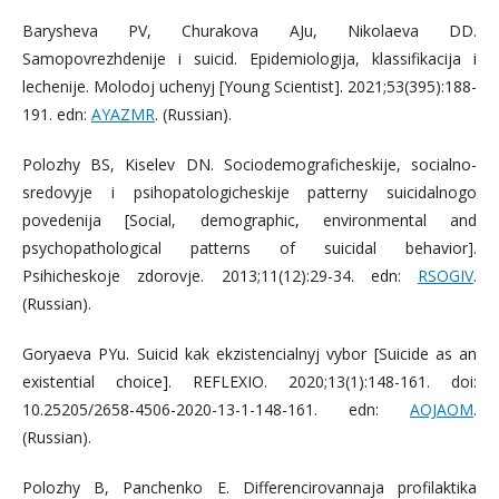
Barysheva PV, Churakova AJu, Nikolaeva DD.
Samopovrezhdenije i suicid. Epidemiologija, klassifikacija i
lechenije. Molodoj uchenyj [Young Scientist]. 2021;53(395):188-
191. edn:
AYAZMR
. (Russian).
Polozhy BS, Kiselev DN. Sociodemograficheskije, socialno-
sredovyje i psihopatologicheskije patterny suicidalnogo
povedenija [Social, demographic, environmental and
psychopathological patterns of suicidal behavior].
Psihicheskoje zdorovje. 2013;11(12):29-34. edn:
RSOGIV
.
(Russian).
Goryaeva PYu. Suicid kak ekzistencialnyj vybor [Suicide as an
existential choice]. REFLEXIO. 2020;13(1):148-161. doi:
10.25205/2658-4506-2020-13-1-148-161. edn:
AOJAOM
.
(Russian).
Polozhy В, Panchenko E. Differencirovannaja profilaktika