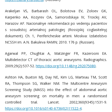
Arakeljan VS, Barbarash OL, Bolotova EV, Zoloev GK,
Karpenko AA, Kozyrev OA, Samorodskaja IV, Troickij AV,
Harazov AF. Nacionalnye rekomendacii po vedeniju pacientov
s sosudistoj arterialnoj patologiej (Rossijskij coglasitelnyj
dokument). Ch. 1, Perifericheskie arterii. Moskva: Izdatelstvo
NCSSH im. A.N. Bakuleva RAMN; 2010. 176 p. (Russian).
Agarwal PP, Chughtai A, Matzinger FR, Kazerooni EA.
Multidetector CT of thoracic aortic aneurysms. Radiographics.
2009;29(2):537-52.
https://doi.org/10.1148/rg.292075080
.
Ashton HA, Buxton MJ, Day NE, Kim LG, Marteau TM, Scott
RA, Thompson SG, Walker NM. The Multicentre Aneurysm
Screening Study (MASS) into the effect of abdominal aortic
aneurysm screening on mortality in men: a randomised
controlled trial. Lancet. 2002;360(9345):1531-9.
https://doi.org/10.1016/s0140-6736(02)11522-4
.