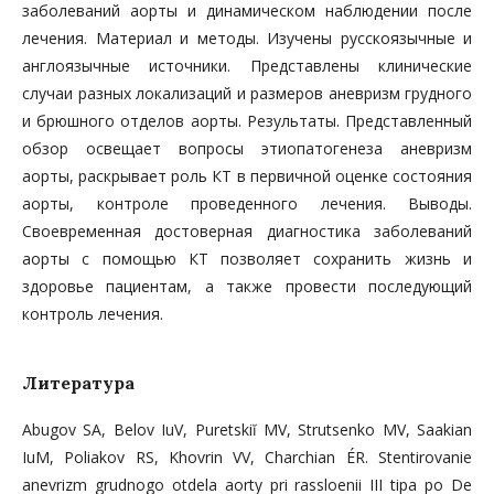
заболеваний аорты и динамическом наблюдении после
лечения. Материал и методы. Изучены русскоязычные и
англоязычные источники. Представлены клинические
случаи разных локализаций и размеров аневризм грудного
и брюшного отделов аорты. Результаты. Представленный
обзор освещает вопросы этиопатогенеза аневризм
аорты, раскрывает роль КТ в первичной оценке состояния
аорты, контроле проведенного лечения. Выводы.
Своевременная достоверная диагностика заболеваний
аорты с помощью КТ позволяет сохранить жизнь и
здоровье пациентам, а также провести последующий
контроль лечения.
Литература
Abugov SA, Belov IuV, Puretskiĭ MV, Strutsenko MV, Saakian
IuM, Poliakov RS, Khovrin VV, Charchian ÉR. Stentirovanie
anevrizm grudnogo otdela aorty pri rassloenii III tipa po De