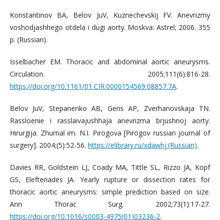
Konstantinov BA, Belov JuV, Kuznechevskij FV. Anevrizmy
voshodjashhego otdela i dugi aorty. Moskva: Astrel; 2006. 355
p. (Russian).
Isselbacher EM. Thoracic and abdominal aortic aneurysms.
Circulation. 2005;111(6):816-28.
https://doi.org/10.1161/01.CIR.0000154569.08857.7A
.
Belov JuV, Stepanenko AB, Gens AP, Zverhanovskaja TN.
Rassloenie i rasslaivajushhaja anevrizma brjushnoj aorty.
Hirurgija. Zhurnal im. N.I. Pirogova [Pirogov russian journal of
surgery]. 2004;(5):52-56.
https://elibrary.ru/xdawhj.(Russian)
.
Davies RR, Goldstein LJ, Coady MA, Tittle SL, Rizzo JA, Kopf
GS, Elefteriades JA. Yearly rupture or dissection rates for
thoracic aortic aneurysms: simple prediction based on size.
Ann Thorac Surg. 2002;73(1):17-27.
https://doi.org/10.1016/s0003-4975(01)03236-2
.