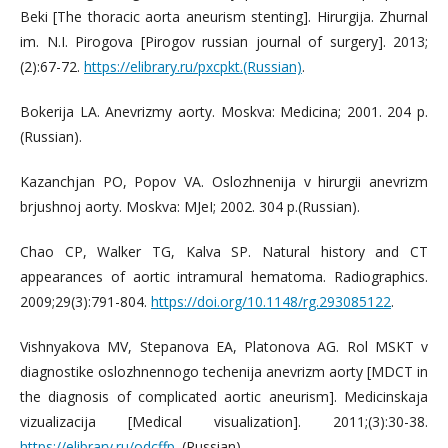
Beki [The thoracic aorta aneurism stenting]. Hirurgija. Zhurnal
im. N.I. Pirogova [Pirogov russian journal of surgery]. 2013;
(2):67-72.
https://elibrary.ru/pxcpkt.(Russian)
.
Bokerija LA. Anevrizmy aorty. Moskva: Medicina; 2001. 204 p.
(Russian).
Kazanchjan PO, Popov VA. Oslozhnenija v hirurgii anevrizm
brjushnoj aorty. Moskva: MJeI; 2002. 304 p.(Russian).
Chao CP, Walker TG, Kalva SP. Natural history and CT
appearances of aortic intramural hematoma. Radiographics.
2009;29(3):791-804.
https://doi.org/10.1148/rg.293085122
.
Vishnyakova MV, Stepanova EA, Platonova AG. Rol MSKT v
diagnostike oslozhnennogo techenija anevrizm aorty [MDCT in
the diagnosis of complicated aortic aneurism]. Medicinskaja
vizualizacija [Medical visualization]. 2011;(3):30-38.
https://elibrary.ru/odcffp
. (Russian).