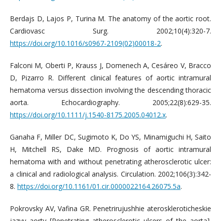
Berdajs D, Lajos P, Turina M. The anatomy of the aortic root.
Cardiovasc Surg. 2002;10(4):320-7.
https://doi.org/10.1016/s0967-2109(02)00018-2
.
Falconi M, Oberti P, Krauss J, Domenech A, Cesáreo V, Bracco
D, Pizarro R. Different clinical features of aortic intramural
hematoma versus dissection involving the descending thoracic
aorta. Echocardiography. 2005;22(8):629-35.
https://doi.org/10.1111/j.1540-8175.2005.04012.x
.
Ganaha F, Miller DC, Sugimoto K, Do YS, Minamiguchi H, Saito
H, Mitchell RS, Dake MD. Prognosis of aortic intramural
hematoma with and without penetrating atherosclerotic ulcer:
a clinical and radiological analysis. Circulation. 2002;106(3):342-
8.
https://doi.org/10.1161/01.cir.0000022164.26075.5a
.
Pokrovsky AV, Vafina GR. Penetrirujushhie ateroskleroticheskie
jazvy aorty [Penetrating atherosclerotic ulcers of the aorta].