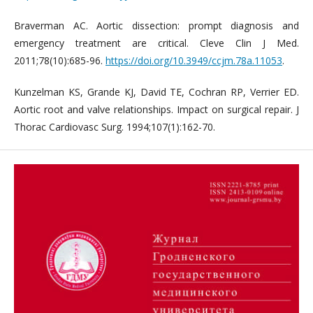
Braverman AC. Aortic dissection: prompt diagnosis and
emergency treatment are critical. Cleve Clin J Med.
2011;78(10):685-96.
https://doi.org/10.3949/ccjm.78a.11053
.
Kunzelman KS, Grande KJ, David TE, Cochran RP, Verrier ED.
Aortic root and valve relationships. Impact on surgical repair. J
Thorac Cardiovasc Surg. 1994;107(1):162-70.