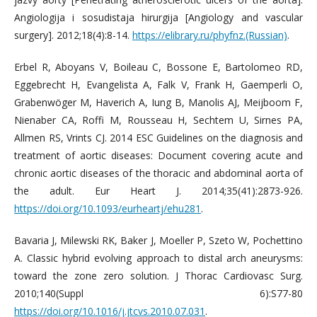
Angiologija i sosudistaja hirurgija [Angiology and vascular
surgery]. 2012;18(4):8-14.
https://elibrary.ru/phyfnz.(Russian)
.
Erbel R, Aboyans V, Boileau C, Bossone E, Bartolomeo RD,
Eggebrecht H, Evangelista A, Falk V, Frank H, Gaemperli O,
Grabenwöger M, Haverich A, Iung B, Manolis AJ, Meijboom F,
Nienaber CA, Roffi M, Rousseau H, Sechtem U, Sirnes PA,
Allmen RS, Vrints CJ. 2014 ESC Guidelines on the diagnosis and
treatment of aortic diseases: Document covering acute and
chronic aortic diseases of the thoracic and abdominal aorta of
the adult. Eur Heart J. 2014;35(41):2873-926.
https://doi.org/10.1093/eurheartj/ehu281
.
Bavaria J, Milewski RK, Baker J, Moeller P, Szeto W, Pochettino
A. Classic hybrid evolving approach to distal arch aneurysms:
toward the zone zero solution. J Thorac Cardiovasc Surg.
2010;140(Suppl 6):S77-80
https://doi.org/10.1016/j.jtcvs.2010.07.031
.