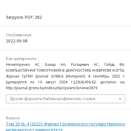
Загрузок PDF: 282
Опубликован
2022-09-08
Как цитировать
Нечипоренко АС, Бахар АА, Рогацевич АС, Гойдь ВА.
КОМПЬЮТЕРНАЯ ТОМОГРАФИЯ В ДИАГНОСТИКЕ АНЕВРИЗМ АОРТЫ.
Журнал ГрГМУ (Journal GrSMU) [Интернет]. 8 сентябрь 2022 г.
[цитируется по 10 август 2026 г.];20(4):456-62. доступно на:
http://journal-grsmu.by/index.php/ojs/article/view/2879
Другие форматы библиографических ссылок
Выпуск
Том 20 № 4 (2022): Журнал Гродненского государственного
медицинского университета