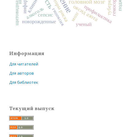
щитовидная железа
лечение
гемосорбция
туберкулез
факторы риска
клиника
головной мозг
оксид азота
профилактика
алкоголь
гипоксия
мозг
сепсис
новорожденные
ученый
Информация
Для читателей
Для авторов
Для библиотек
Текущий выпуск