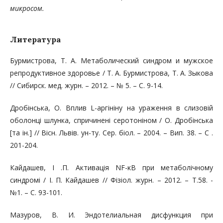
микросом.
Литература
Бурмистрова, Т. А. Метаболический синдром и мужское
репродуктивное здоровье / Т. А. Бурмистрова, Т. А. Зыкова
// Сибирск. мед. журн. – 2012. – № 5. – C. 9-14.
Дробінська, О. Вплив L-аргініну на ураження в слизовій
оболонці шлунка, спричинені серотоніном / О. Дробінська
[та ін.] // Вісн. Львів. ун-ту. Сер. біол. – 2004. – Вип. 38. – С .
201-204.
Кайдашев, І .П. Активація NF-κB при метаболічному
синдромі / І. П. Кайдашев // Фізіол. журн. – 2012. – Т.58. -
№1. – С. 93-101.
Мазуров, В. И. Эндотелиальная дисфункция при