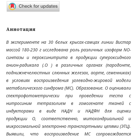
Аннотация
В эксперименте на 30 белых крысах-самцах линии Вистар
массой 180-230 г исследована роль различных изо
форм NO-
синтазы и пероксинитрита в продукции супероксидного
анион-радикала (.О ) в различных органах (паро
донте,
поднижнечелюстных слюнных железах, аорте, семенниках)
в условиях воспроизведения углеводно-жировой
модели
метаболического синдрома (МС). Образование. О оценивали
спектрофотометрически при проведении те
ста с
нитросиним тетразолием в гомогенате тканей с
индукторами в виде НАДН и НАДФН для оценки
продукции
О, соответственно, митохондриальной и
микросомальной электронно транспортными цепями (ЭТЦ).
Выявили,
что воспроизведение МС сопровождается