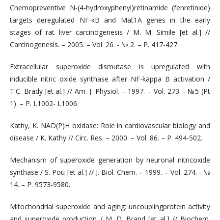
Chemopreventive N-(4-hydroxyphenyl)retinamide (fenretinide)
targets deregulated NF-κB and Mat1A genes in the early
stages of rat liver carcinogenesis / M. M. Simile [еt al.] //
Carcinogenesis. – 2005. – Vol. 26. - № 2. – P. 417-427.
Extracellular superoxide dismutase is upregulated with
inducible nitric oxide synthase after NF-kappa B activation /
T.C. Brady [et al.] // Am. J. Physiol. – 1997. – Vol. 273. - №5 (Pt
1). – P. L1002- L1006.
Kathy, K. NAD(P)H oxidase: Role in cardiovascular biology and
disease / K. Kathy // Circ. Res. – 2000. – Vol. 86. – P. 494-502.
Mechanism of superoxide generation by neuronal nitricoxide
synthase / S. Pou [et al.] // J. Biol. Chem. – 1999. – Vol. 274. - №
14. – Р. 9573-9580.
Mitochondrial superoxide and aging: uncouplingprotein activity
and superoxide production / M. D. Brand [et al.] // Biochem.