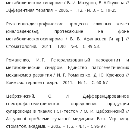
метаболическом синдроме / В. И. Мазуров, В. А.Якушева //
Эфферентная терапия. – 2006. – Т.12. - № 3. – С. 19-25.
Реактивно-дистрофические процессы слюнных желез
(сиалоаденозы), протекающие на фоне
метаболическогосиндрома / В. В. Афанасьев [и др.] //
Стоматология. – 2011. – Т.90. - №4. – С. 49-53.
Романенко, И.,Г. Генерализованный пародонтит и
метаболический синдром. Единство патогенетических
механизмов развития / И. Г. Романенко, Д. Ю. Крючков //
Кримськ. терапевт. журн. – 2011. – № 1. – С. 60-67.
Цебржинский, О. И. Дифференцированное
спектрофотометрическое определение продукции
супероксида в тканях НСТ-тестом / О. И. Цебржинский //
Актуальні проблеми сучасної медицини: Вісн. Укр. мед.
стоматол. академії. – 2002. – Т. 2. - №1. – C.96-97.