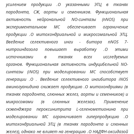
усилением продукции .О указанными ЭТЦ в тканях
пародонта, СЖ,
аорты и семенников. Функциональная
активность нейрональной NO-синтазы (nNOS) при
экспериментальном МС
обеспечивает ограничение
продукции .О митохондриальной и микросомальной ЭТЦ.
Введение селективного инги
-
битора nNOS 7-
нитроиндазола повышает выработку .О этими
источниками в тканях всех исследуемых
органов.
Функциональная активность индуцибельной NO-
синтазы (iNOS) при моделировании МС способствует
генерации
.О . Введение селективного ингибитора iNOS
аминогуанидина снижает продукцию .О митохондриями (в
тканях
пародонта, слюнных желез, аорты и семенников) и
микросомами (в слюнных железах). Применение
скэвенджера
пероксинитрита L-селенометионина при
моделировании МС ограничивает гиперпродукцию .О
митохондриальной
ЭТЦ (в тканях пародонта и слюнных
желез), однако не влияет на генерацию .О НАДФН-оксидазой