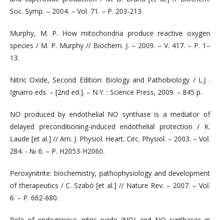
Soc. Symp. – 2004. – Vol. 71. – P. 203-213.
Murphy, M. P. How mitochondria produce reactive oxygen
species / M. P. Murphy // Biochem. J. – 2009. – V. 417. – P. 1–
13.
Nitric Oxide, Second Edition: Biology and Pathobiology / L.J .
Ignarro eds. – [2nd ed.]. – N.Y. : Science Press, 2009. – 845 p.
NO produced by endothelial NO synthase is a mediator of
delayed preconditioning-induced endothelial protection / K.
Laude [et al.] // Am. J. Physiol. Heart. Circ. Physiol. – 2003. – Vol.
284. - № 6. – P. H2053-H2060.
Peroxynitrite: biochemistry, pathophysiology and development
of therapeutics / C. Szabó [et al.] // Nature Rev. – 2007. – Vol.
6. – P. 662-680.
Role of endogenous nitric oxide (NO) and NO synthases in