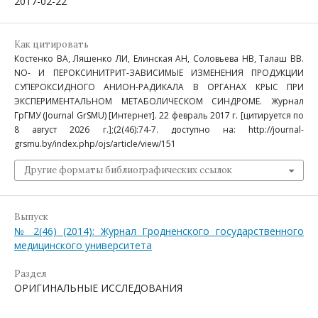
2017-02-22
Как цитировать
Костенко ВА, Ляшенко ЛИ, Елинская АН, Соловьева НВ, Талаш ВВ.
NO- И ПЕРОКСИНИТРИТ-ЗАВИСИМЫЕ ИЗМЕНЕНИЯ ПРОДУКЦИИ
СУПЕРОКСИДНОГО АНИОН-РАДИКАЛА В ОРГАНАХ КРЫС ПРИ
ЭКСПЕРИМЕНТАЛЬНОМ МЕТАБОЛИЧЕСКОМ СИНДРОМЕ. Журнал
ГрГМУ (Journal GrSMU) [Интернет]. 22 февраль 2017 г. [цитируется по
8 август 2026 г.];(2(46):74-7. доступно на: http://journal-
grsmu.by/index.php/ojs/article/view/151
Другие форматы библиографических ссылок
Выпуск
№ 2(46) (2014): Журнал Гродненского государственного
медицинского университета
Раздел
ОРИГИНАЛЬНЫЕ ИССЛЕДОВАНИЯ