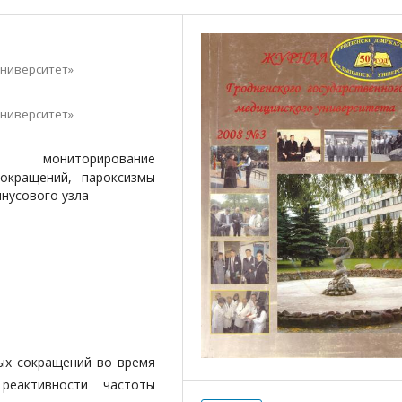
университет»
университет»
ое мониторирование
сокращений, пароксизмы
инусового узла
ых сокращений во время
реактивности частоты