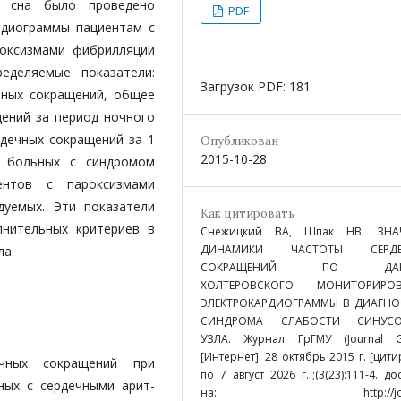
о сна было проведено
PDF
рдиограммы пациентам с
роксизмами фибрилляции
еделяемые показатели:
Загрузок PDF: 181
­ных сокращений, общее
щений за период ночного
рдечных сокращений за 1
Опубликован
2015-10-28
у больных с синдромом
ентов с пароксизмами
дуемых. Эти показатели
Как цитировать
лнительных критериев в
Снежицкий ВА, Шпак НВ. ЗНА
ДИНАМИКИ ЧАСТОТЫ СЕРДЕ
ла.
СОКРАЩЕНИЙ ПО ДАН
ХОЛТЕРОВСКОГО МОНИТОРИРО
ЭЛЕКТРОКАРДИОГРАММЫ В ДИАГНО
СИНДРОМА СЛАБОСТИ СИНУСО
УЗЛА. Журнал ГрГМУ (Journal G
[Интернет]. 28 октябрь 2015 г. [цити
ечных сокращений при
по 7 август 2026 г.];(3(23):111-4. до
ных с сердечными арит­
на: http://journ