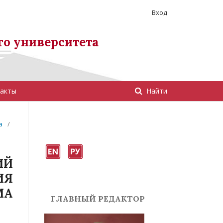
Вход
го университета
акты
Найти
а
/
ИЙ
ИЯ
МА
ГЛАВНЫЙ РЕДАКТОР