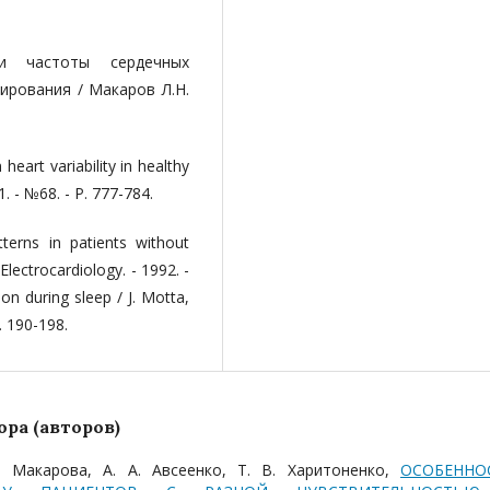
ти частоты сердеч­ных
рования / Мака­ров Л.Н.
 heart variability in healthy
91. - №68. - P. 777-784.
terns in patients without
 Electrocardiology. - 1992. -
ion during sleep / J. Motta,
. 190-198.
ра (авторов)
А. Макарова, А. А. Авсеенко, Т. В. Харитоненко,
ОСОБЕННО