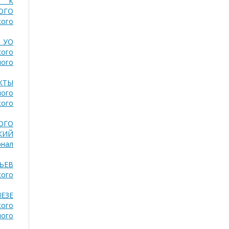
Ю К
ОГО
кого
 УО
ого
ного
КТЫ
ного
кого
ОГО
КИЙ
рнал
ЬЕВ
кого
ЕЗЕ
кого
ного