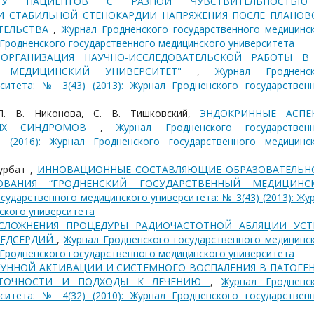
А У ПАЦИЕНТОВ С РАЗНОЙ ЧУВСТВИТЕЛЬНОСТЬ
 СТАБИЛЬНОЙ СТЕНОКАРДИИ НАПРЯЖЕНИЯ ПОСЛЕ ПЛАНОВ
ТЕЛЬСТВА
,
Журнал Гродненского государственного медицинс
л Гродненского государственного медицинского университета
,
ОРГАНИЗАЦИЯ НАУЧНО-ИССЛЕДОВАТЕЛЬСКОЙ РАБОТЫ В
ЫЙ МЕДИЦИНСКИЙ УНИВЕРСИТЕТ"
,
Журнал Гродненск
ситета: № 3(43) (2013): Журнал Гродненского государствен
Л. В. Никонова, С. В. Тишковский,
ЭНДОКРИННЫЕ АСПЕ
НЫХ СИНДРОМОВ
,
Журнал Гродненского государствен
 (2016): Журнал Гродненского государственного медицинс
Курбат ,
ИННОВАЦИОННЫЕ СОСТАВЛЯЮЩИЕ ОБРАЗОВАТЕЛЬН
ОВАНИЯ “ГРОДНЕНСКИЙ ГОСУДАРСТВЕННЫЙ МЕДИЦИНС
сударственного медицинского университета: № 3(43) (2013): Жу
ского университета
СЛОЖНЕНИЯ ПРОЦЕДУРЫ РАДИОЧАСТОТНОЙ АБЛЯЦИИ УСТ
РЕДСЕРДИЙ
,
Журнал Гродненского государственного медицинс
л Гродненского государственного медицинского университета
УННОЙ АКТИВАЦИИ И СИСТЕМНОГО ВОСПАЛЕНИЯ В ПАТОГЕН
ТАТОЧНОСТИ И ПОДХОДЫ К ЛЕЧЕНИЮ
,
Журнал Гродненс
ситета: № 4(32) (2010): Журнал Гродненского государствен