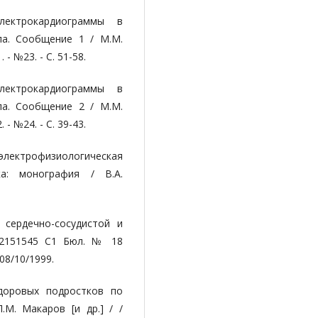
лектрокардиограммы в
ла. Сообщение 1 / М.М.
 - №23. - С. 51-58.
лектрокардиограммы в
ла. Сообщение 2 / М.М.
 - №24. - С. 39-43.
 электрофизио­логическая
ка: моногра­фия / В.А.
сердечно-сосу­дистой и
 2151545 С1 Бюл. № 18
08/10/1999.
доровых подростков по
М. Макаров [и др.] / /