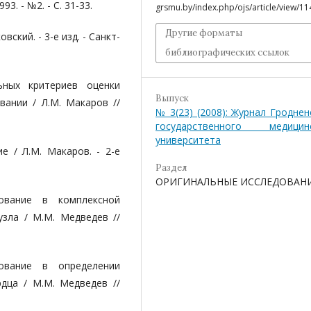
93. - №2. - С. 31-33.
grsmu.by/index.php/ojs/article/view/11
Другие форматы
ский. - 3-е изд. - Санкт-
библиографических ссылок
ьных критериев оценки
Выпуск
ании / Л.М. Макаров //
№ 3(23) (2008): Журнал Гроднен
государственного медицин
университета
 / Л.М. Мака­ров. - 2-е
Раздел
ОРИГИНАЛЬНЫЕ ИССЛЕДОВАН
ование в комплекс­ной
зла / М.М. Медве­дев //
ование в определе­нии
дца / М.М. Медве­дев //