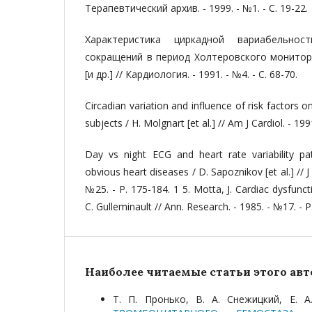
Терапевтический архив. - 1999. - №1. - С. 19-22.
Характеристика циркадной вариабельнос
сокращений в период Холтеровского монитори
[и др.] // Кардиология. - 1991. - №4. - С. 68-70.
Circadian variation and influence of risk factors on
subjects / H. Molgnart [et al.] // Am J Cardiol. - 19
Day vs night ECG and heart rate variability pat
obvious heart diseases / D. Sapoznikov [et al.] // J
№25. - P. 175-184. 1 5. Motta, J. Cardiac dysfunct
C. Gulleminault // Ann. Research. - 1985. - №17. - P
Наиболее читаемые статьи этого авто
Т. П. Пронько, В. А. Снежицкий, Е. 