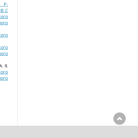
 Р-
В С
кого
ного
кого
кого
ного
. Я.
кого
ного