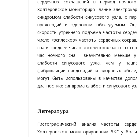
сердечных сокращений в период ночног
Холтеровское мониториро- вание электрока
синдромом слабости синусового узла, с па
предсердий и здоровым обследуемым. Опр
скорость утреннего подъема частоты сердеч
число «всплесков» частоты сердечных сокра
сна и среднее число «всплесков» частоты се
час ночного сна - значительно меньше 
слабости синусового узла, чем у паци
фибрилляции предсердий и здоровых обсле
могут быть использованы в качестве допо
диагностике синдрома слабости синусового уз
Литература
Гистографический анализ частоты серд
Холтеровском мониторировании ЭКГ у боль