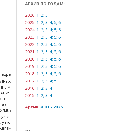
АРХИВ ПО ГОДАМ:
2026:
1;
2;
3;
2025:
1;
2;
3;
4;
5;
6
2024:
1;
2;
3;
4;
5;
6
2023:
1;
2;
3;
4;
5;
6
2022:
1;
2;
3;
4;
5;
6
2021:
1;
2;
3;
4;
5;
6
2020:
1;
2;
3;
4;
5;
6
2019:
1;
2;
3;
4;
5;
6
2018:
1;
2;
3;
4;
5;
6
ЧЕНИЕ
2017:
1;
2;
3;
4;
5
ЧНЫХ
НЫМ
2016:
1;
2;
3;
4
ВАНИЯ
2015:
1;
2;
3;
4
СТИКЕ
ВОГО
Архив
2003 - 2026
rSMU)
руется
ступно
al-