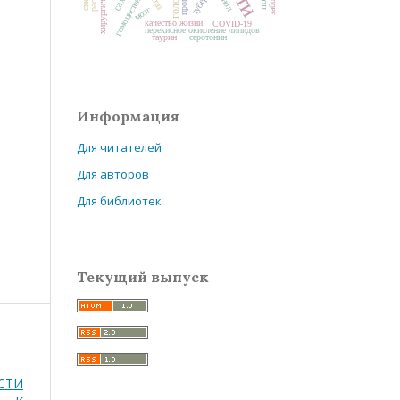
прогноз
гомоцистеин
мозг
качество жизни
COVID-19
перекисное окисление липидов
серотонин
таурин
Информация
Для читателей
Для авторов
Для библиотек
Текущий выпуск
СТИ