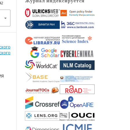
Журнал индексируется
42
ского
ского
ИЯ