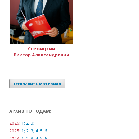
Снежицкий
Виктор Александрович
Отправить материал
АРХИВ ПО ГОДАМ:
2026:
1;
2;
3;
2025:
1;
2;
3;
4;
5;
6
2024:
1;
2;
3;
4;
5;
6