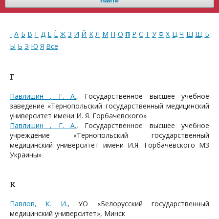
Найти
-
А
Б
В
Г
Д
Е
Ё
Ж
З
И
Й
К
Л
М
Н
О
П
Р
С
Т
У
Ф
Х
Ц
Ч
Ш
Щ
Ъ
Ы
Ь
Э
Ю
Я
Все
Г
Павлишин , Г. А.
, Государственное высшее учебное
заведение «Тернопольский государственный медицинский
университет имени И. Я. Горбачевского»
Павлишин , Г. А.
, Государственное высшее учебное
учреждение «Тернопольский государственный
медицинский университет имени И.Я. Горбачевского МЗ
Украины»
К
Павлов, К. И.
, УО «Белорусский государственный
медицинский университет», Минск