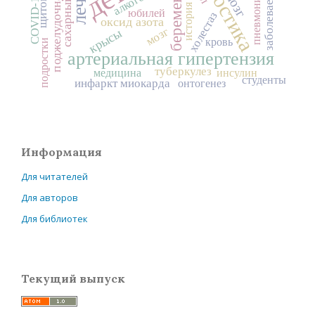
диагностика
поджелудочная железа
сахарный диабет
беременность
заболеваемость
алкоголь
COVID-19
пневмония
история
юбилей
холестаз
оксид азота
мозг
крысы
кровь
подростки
артериальная гипертензия
туберкулез
медицина
инсулин
студенты
инфаркт миокарда
онтогенез
Информация
Для читателей
Для авторов
Для библиотек
Текущий выпуск