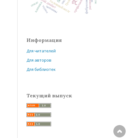
сахарный диабет
профилактика
Гродно
головной мозг
сепсис
клиника
таурин
цитокины
Информация
Для читателей
Для авторов
Для библиотек
Текущий выпуск