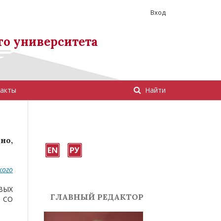
Вход
го университета
акты
Найти
но,
кого
ВЫХ
ГЛАВНЫЙ РЕДАКТОР
 СО