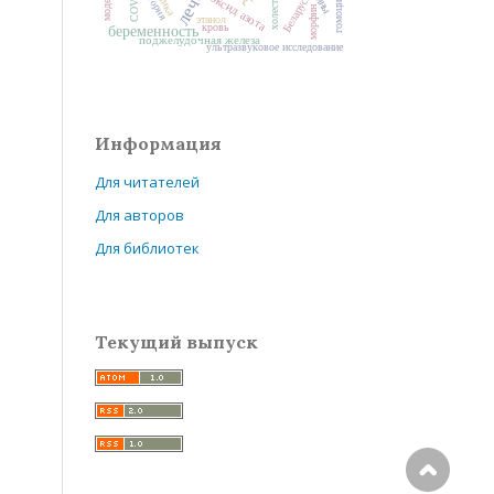
гомоцистеин
история
оксид азота
холестаз
Беларусь
морфин
этанол
кровь
беременность
поджелудочная железа
ультразвуковое исследование
Информация
Для читателей
Для авторов
Для библиотек
Текущий выпуск