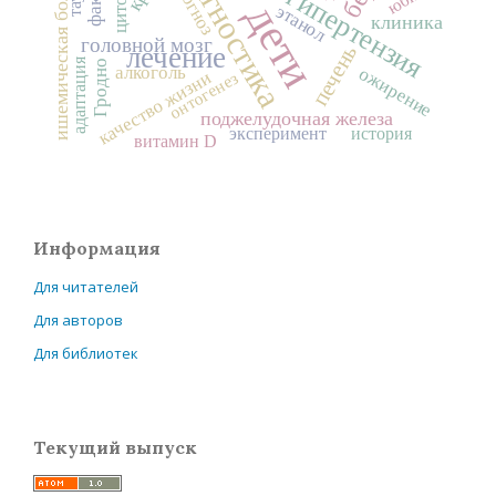
ишемическая болезнь сердца
диагностика
прогноз
дети
этанол
клиника
головной мозг
печень
лечение
адаптация
Гродно
алкоголь
ожирение
качество жизни
онтогенез
поджелудочная железа
эксперимент
история
витамин D
Информация
Для читателей
Для авторов
Для библиотек
Текущий выпуск