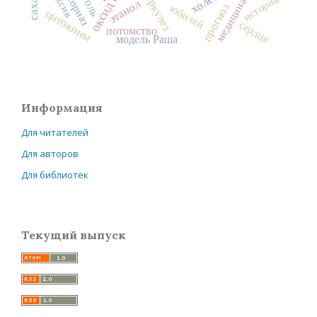
оксид азота
туберкулез
псориаз
история
медицина
этанол
прогноз
юбилей
цитокины
сердце
потомство
модель Раша
Информация
Для читателей
Для авторов
Для библиотек
Текущий выпуск