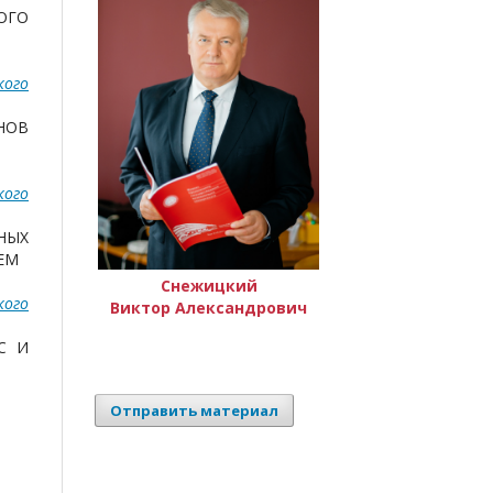
ОГО
кого
НОВ
кого
НЫХ
ЕМ
Снежицкий
кого
Виктор Александрович
С И
Отправить материал