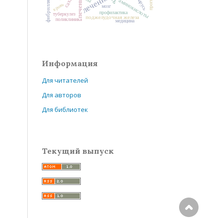
Беларусь
лечение
прогноз
аминокислоты
печень
кровь
мозг
профилактика
туберкулез
поджелудочная железа
поликлиника
медицина
Информация
Для читателей
Для авторов
Для библиотек
Текущий выпуск