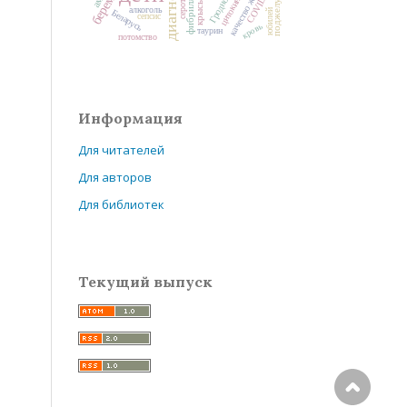
качество жизни
COVID-19
цитокины
Гродно
крысы
алкоголь
юбилей
Беларусь
сепсис
кровь
таурин
потомство
Информация
Для читателей
Для авторов
Для библиотек
Текущий выпуск