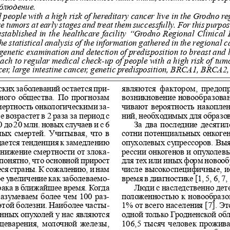
блюдение.
people with a high risk of hereditary cancer live in the Grodno re
e tumors at early stages and treat them successfully. For this purpos
stablished in the healthcare facility “Grodno Regional Clinical 
the statistical analysis of the information gathered in the regional 
r genetic examination and detection of predisposition to breast and 
ch to regular medical check-up of people with a high risk of tum
cer, large intestine cancer, genetic predisposition, BRCA1, BRCA2
ких заболеваний остается при-
являются фактором, предо
ного общества. По прогнозам
возникновение новообразован
мертность онкологическими за-
чивают вероятность накоплен
 возрастет в 2 раза за период с
ний, необходимых для образов
0 до 20 млн. новых случаев и с 6
За два последние десятил
мых смертей. Учитывая, что в
сотни потенциальных онкоген
ается тенденция к замедлению
опухолевых супрессоров. Выя
снижение смертности от злока-
рессии онкогенов и опухолев
понятно, что основной прирост
для тех или иных форм новооб
ся страны. К сожалению, и нам
числе высокоспецифичные, и
е увеличение как заболеваемо-
время в диагностике [1, 5, 6, 7, 
 рака в ближайшее время. Когда
Люди с наследственно дет
азумеваем более чем 100 раз-
положенностью к новообразо
той болезни. Наиболее часты-
1% от всего населения [7]. Эт
нных опухолей у нас являются
одной только Гродненской обл
ищеварения, молочной железы,
106,5 тысяч человек прожива