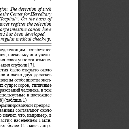
gion. The de
tection of such
e th
e Center for Hereditary
Hospital”. O
n the basis of
canc
er register the selection
large 
intestine cancer have
ors has bee
n developed.
, regular medical check-u
p.
пределяющим неизбежное
ия, поскольку они увели-
ия совокупности измене-
ания опухоли [7].
етия было открыто около
ов и около двух десятков
влены особенности эксп-
ых супрессоров, типичные
разований человека, в том
спользуемые в настоящее
8] (таблица 1).
ерминированной предрас-
ваниям составляют около
о значит, что, например, в
асти с населением 1 млн.
ют более 11 тысяч лиц с