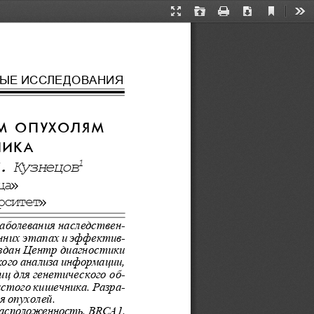
Current
Presentation
Open
Print
Download
Too
View
Mode
ЫЕ ИССЛЕДОВАНИЯ
ЫМ ОПУХОЛЯМ
НИКА
. Кузнецов
1
ца
»
рситет
»
аболевания наследствен-
нних этапах и эффекти
в-
оздан Центр диагности
ки
ого анализа информаци
и,
ц для генетического о
б-
лстого кишечника. Раз
ра-
я опухолей.
драсположенность, BRCA1,