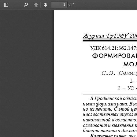
of 4
Toggle
Find
Previous
Next
Sidebar
Журнал ГрГМУ 200
УДК 614.21:362.147
Ф
ОРМИРОВА
МОЛ
С.Э. Савиц
1 
2 - УО
В Гродненской облас
ными формами рака. Выя
но их лечить. С этой ц
наследственных опухоле
накопленной в областно
следования и выявления
ботана тактика диспанс
Ключевые слова
: ра