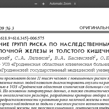
Zoom
Zoom
Out
In
ОРИГИНАЛЬН
9 No 3
:618.9+616.345]–006:575
НИЕ ГРУПП РИСКА ПО НАСЛЕДСТВЕНН
ОЧНОЙ ЖЕЛЕЗЫ И ТОЛСТОГО КИШЕЧ
кий
, С.А. Ляликов
, В.А. Басинский
, О.Е
1
2
2
- УОЗ 
«
Гродненская областная клиническая больни
 
«
Гродненский государственный медицинский униве
ти проживают более 11 тысяч человек с повышенным риском з
вление таких людей позволит диагностировать опухоли на ра
елью в УОЗ «Гродненская областная клиническая больница» с
й. На основании литературных данных, а также статистическ
м онкологическом регистре, разработаны критерии отбора ли
 предрасположенности к развитию рака молочной железы и то
ерного наблюдения за людьми с высоким риском возникновени
к молочной железы, рак толстого кишечника, генетическая пре