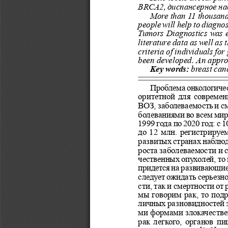
BRCA2, диспансерное на
More than 11 thousand 
people will help to diagnos
Tumors Diagnostics was e
literature data as well as 
criteria of individuals fo
been developed. An approa
Key words: 
breast can
Проблема онкологичес
оритетной для современ
ВОЗ, заболеваемость и с
болеваниями во всем мире
1999 года по 2020 год: с 1
до 12 млн. регистрируе
развитых странах наблюд
роста заболеваемости и 
чественных опухолей, то 
придется на развивающие
следует ожидать серьезно
сти, так и смертности от
мы говорим рак, то подр
личных разновидностей э
ми формами злокачестве
рак легкого, органов п