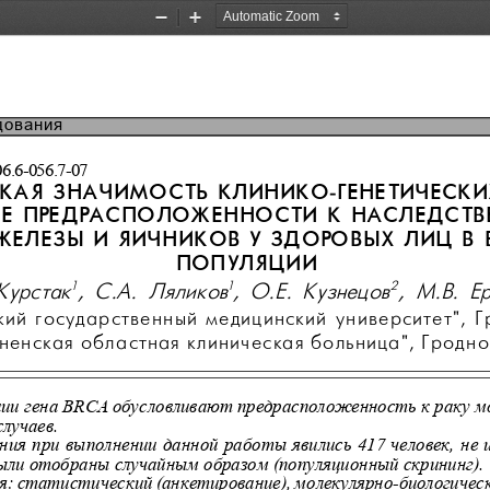
Zoom
Zoom
Out
In
дования
6.6-056.7-07
КАЯ ЗНАЧИМОСТЬ КЛИНИКО-ГЕНЕТИЧЕСКИ
Е ПРЕДРАСПОЛОЖЕННОСТИ К НАСЛЕДСТВ
ЕЛЕЗЫ И ЯИЧНИКОВ У ЗДОРОВЫХ ЛИЦ В 
ПОПУЛЯЦИИ
1
1
2
Курстак
, С.А. Ляликов
, О
.Е. Кузнецов
, М.В. Е
ий государственный медицинский университет", Г
дненская областная клиническая больница", Гродно
ии гена BRCA обусловливают предрасположенность к раку м
случаев.
ия при выполнении данной работы явились 417 человек, не
ыли отобраны случайным образом (популяционный скрининг).
: статистический (анкетирование), молекулярно-биологическ