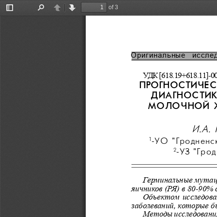
of 3
Toggle
Find
Previous
Next
Sidebar
Оригинальные  иссле
УДК [618.19+618.11]-00
ПРОГНОСТИЧЕС
ДИАГНОСТИК
МОЛОЧНОЙ Ж
И.А. 
-УО "Гродненск
1
-УЗ "Гро
2
Герминальные мутац
яичников (РЯ) в 80-90% 
Объектом исследован
заболеваний, которые б
Методы исследования