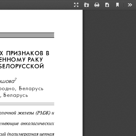
Current
Presentation
Open
Print
Download
Too
View
Mode
Х ПРИЗНАКОВ В
ЕННОМУ РАКУ
БЕЛОРУССКОЙ
2
ршова
родно, Беларусь
, Беларусь
олочной железы (РМЖ) и
 имеющие онкологических
ий (полимеразная цепная