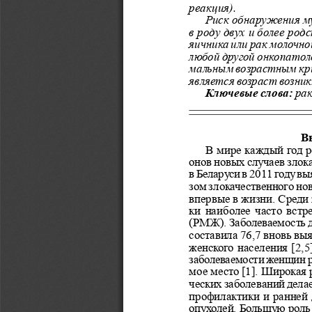
реакция).
Риск обнаружения му
в роду двух и более род
яичника или рак молочн
любой другой онкопатоло
мальным возрастным крит
является возраст возни
Ключевые слова: 
рак
В
В мире каждый год р
онов новых случаев злок
в Беларуси в 2011 году вы
зом злокачественного но
впервые в жизни. Среди 
ки наиболее часто встр
(РМЖ). Заболеваемость д
составила 76,7 вновь вы
женского населения [2,5
заболеваемости женщин ра
мое место [1]. Широкая 
ческих заболеваний дела
профилактики и ранней 
опухолей. Большую роль