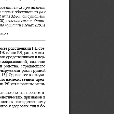
 повышается при наличии
 которых обязательн
о рак
РЯ или РМЖ и отсутств
ии
, у членов семьи. 
Опти-
ию мутаций в генах 
BRCA
гноз.
емье родственниц I-II сте-
Ж и/или РЯ; раннем воз-
ия у родственников и пер-
вообразований;  наличии
и родства,  страдающего
наружении рака грудной
,13]. Однако все вышеука-
ия наследственной пред-
и РЯ установлены эмпи-
тивно оценить прогности-
енетических признаков в
ности к наследственному
ков у здоровых лиц в бе-