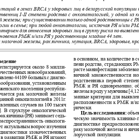
таций в генах BRCA у здоровых лиц в белорусской популяции
ственниц I-II степени родства с онкопатологией, у одной из
ой железы; при существовании только одной родственницы с 
гии в семье; при любой онкопатологии, исключая РЯ и/или РМЖ
ерием для отнесения здоровых лиц в группу риска по выявлен
кновения РМЖ и/или РЯ у родственницы младше 44 лет.
 молочной железы, рак яичника, мутация, BRCA, здоровые, про
в основном, на количестве в с
ведение
пени родства, страдающих РМ
егистрируется около 8 милли-
расте манифестации заболеван
ачественных новообразований,
вичной  множественности но
явлено 44109 больных с диагно-
родственника первой степен
вообразования, установленным
РМЖ и РЯ одновременно; об
женского населения республи-
железы в роду у мужчины [4,12
ечается рак молочной  железы
занные критерии для выявлен
анной онкопатологией в 2011г.
расположенности к РМЖ и/ил
явленных случаев на 100 тысяч
рически.
]. В структуре онкологической
Цель исследования: 
объек
к яичника (РЯ) занимает седь-
ческую значимость клинико-г
распространенность онкологи-
диагностике предрасположен
ет актуальным вопрос изучения
раку молочной железы и яични
диагностики злокачественных
лорусской популяции.
 в развитии РМЖ и РЯ играют