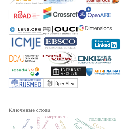
Ключевые слова
смертность
щитовидная железа
поликлиника
история
морфин
кровь