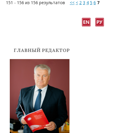
151 - 156 из 156 результатов
<<
<
2
3
4
5
6
7
ГЛАВНЫЙ РЕДАКТОР