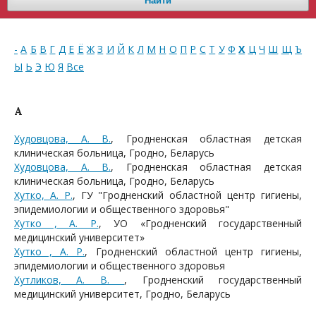
Найти
-
А
Б
В
Г
Д
Е
Ё
Ж
З
И
Й
К
Л
М
Н
О
П
Р
С
Т
У
Ф
Х
Ц
Ч
Ш
Щ
Ъ
Ы
Ь
Э
Ю
Я
Все
А
Худовцова, А. В.
, Гродненская областная детская
клиническая больница, Гродно, Беларусь
Худовцова, А. В.
, Гродненская областная детская
клиническая больница, Гродно, Беларусь
Хутко, А. Р.
, ГУ "Гродненский областной центр гигиены,
эпидемиологии и общественного здоровья"
Хутко , А. Р.
, УО «Гродненский государственный
медицинский университет»
Хутко , А. Р.
, Гродненский областной центр гигиены,
эпидемиологии и общественного здоровья
Хутликов, А. В.
, Гродненский государственный
медицинский университет, Гродно, Беларусь