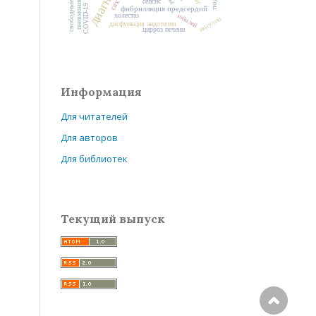
сепсис
пневмония
COVID-19
фибрилляция предсердий
холестаз
юбилей
инсулин
дисфункция эндотелия
цирроз печени
Информация
Для читателей
Для авторов
Для библиотек
Текущий выпуск