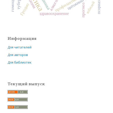
клиника
алкоголь
профилактика
цитокины
юбилей
псориаз
Гродно
прогноз
здравоохранение
Информация
Для читателей
Для авторов
Для библиотек
Текущий выпуск